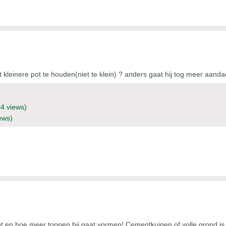
at kleinere pot te houden(niet te klein) ? anders gaat hij tog meer aa
44 views)
ews)
nt en hoe meer toppen hij gaat vormen! Cementkuipen of volle grond is 