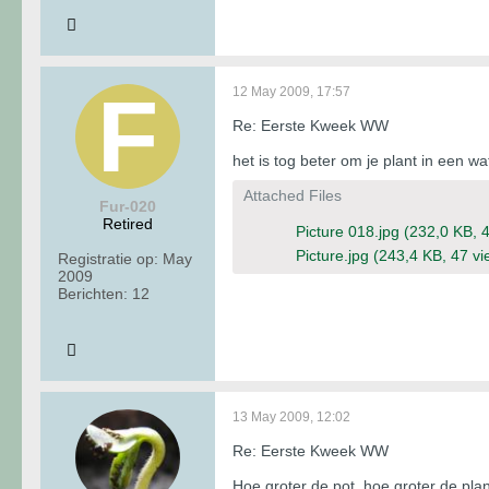
12 May 2009, 17:57
Re: Eerste Kweek WW
het is tog beter om je plant in een w
Attached Files
Fur-020
Retired
Picture 018.jpg
(232,0 KB, 
Picture.jpg
(243,4 KB, 47 vi
Registratie op:
May
2009
Berichten:
12
13 May 2009, 12:02
Re: Eerste Kweek WW
Hoe groter de pot, hoe groter de pla