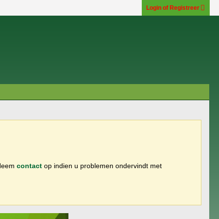
Login of Registreer
 Neem
contact
op indien u problemen ondervindt met