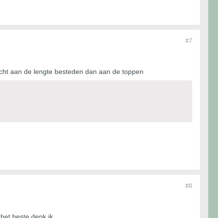
#7
ndacht aan de lengte besteden dan aan de toppen
#8
het beste denk ik.