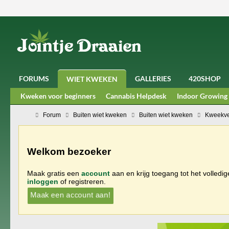
FORUMS
GALLERIES
420SHOP
WIET KWEKEN
Kweken voor beginners
Cannabis Helpdesk
Indoor Growing
Forum
Buiten wiet kweken
Buiten wiet kweken
Kweekve
Welkom bezoeker
Maak gratis een
account
aan en krijg toegang tot het volledi
inloggen
of registreren.
Maak een account aan!