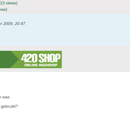
113 views)
ews)
r 2009, 20:47
.
er was
 gebruikt?