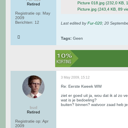
Picture 018.jpg
(232,0 KB, 
Retired
Picture.jpg
(243,4 KB, 89 vi
Registratie op:
May
2009
Berichten:
12
Last edited by
Fur-020
;
20 Septembe
Tags:
Geen
3 May 2009, 15:12
Re: Eerste Kweek WW
ziet er goed uit ja, wou dat ik al zo v
wat is je bedoeling?
buiten? binnen? watvoor zaad heb je
bud
Retired
Registratie op:
Apr
2009