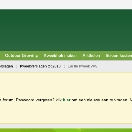
Outdoor Growing
Kweekhok maken
Artikelen
Stroomkosten
rslagen
Kweekverslagen tot 2010
Eerste Kweek WW
ge forum. Paswoord vergeten? klik
hier
om een nieuwe aan te vragen.