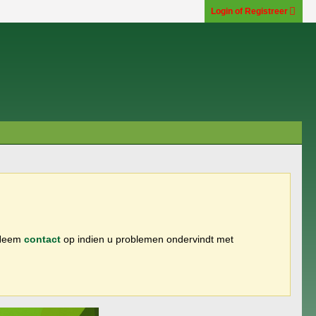
Login of Registreer
 Neem
contact
op indien u problemen ondervindt met