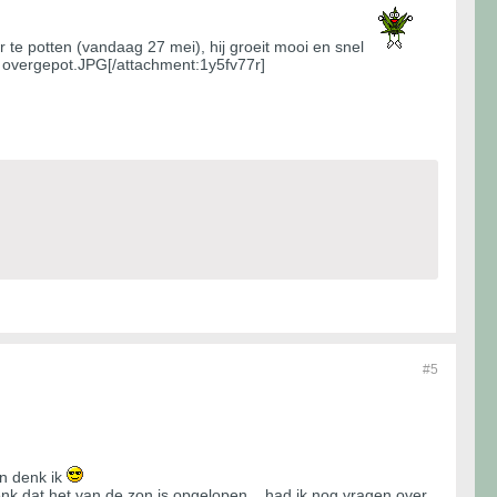
r te potten (vandaag 27 mei), hij groeit mooi en snel
overgepot.JPG[/attachment:1y5fv77r]
#5
en denk ik
denk dat het van de zon is opgelopen....had ik nog vragen over