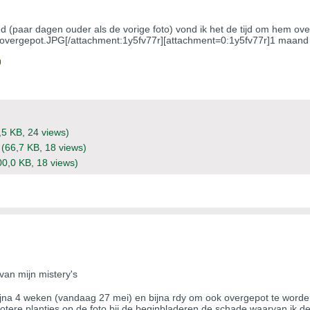
d (paar dagen ouder als de vorige foto) vond ik het de tijd om hem ove
overgepot.JPG[/attachment:1y5fv77r][attachment=0:1y5fv77r]1 maand 
,5 KB, 24 views)
(66,7 KB, 18 views)
00,0 KB, 18 views)
van mijn mistery's
bijna 4 weken (vandaag 27 mei) en bijna rdy om ook overgepot te word
t grotere plantjes op de foto bij de beginbladeren de schade waarvan ik 