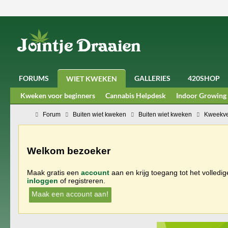
FORUMS
GALLERIES
420SHOP
WIET KWEKEN
Kweken voor beginners
Cannabis Helpdesk
Indoor Growing
Forum
Buiten wiet kweken
Buiten wiet kweken
Kweekve
Welkom bezoeker
Maak gratis een
account
aan en krijg toegang tot het volledi
inloggen
of registreren.
Maak een account aan!