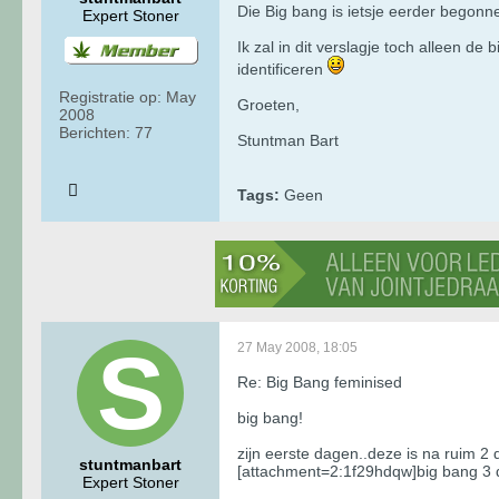
Die Big bang is ietsje eerder begonne
Expert Stoner
Ik zal in dit verslagje toch alleen de 
identificeren
Registratie op:
May
Groeten,
2008
Berichten:
77
Stuntman Bart
Tags:
Geen
27 May 2008, 18:05
Re: Big Bang feminised
big bang!
zijn eerste dagen..deze is na ruim 2 
stuntmanbart
[attachment=2:1f29hdqw]big bang 3 
Expert Stoner