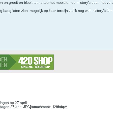
n en groeit en bloeit tot nu toe het mooiste...de mistery's doen het v
big bang laten zien..mogelijk op later termijn zal ik nog wat mistery's la
dagen op 27 april.
dagen 27 april.JPG[/attachment:1f29hdqw]