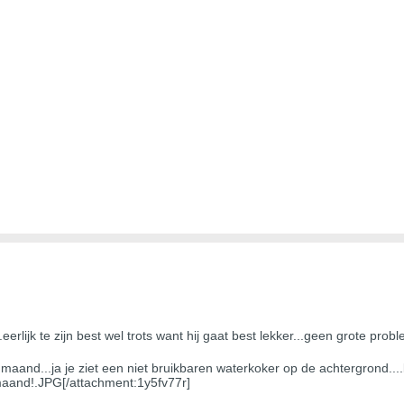
erlijk te zijn best wel trots want hij gaat best lekker...geen grote probl
n maand...ja je ziet een niet bruikbaren waterkoker op de achtergrond...
maand!.JPG[/attachment:1y5fv77r]