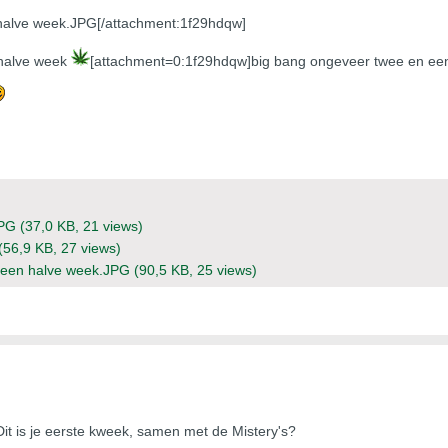
halve week.JPG[/attachment:1f29hdqw]
 halve week
[attachment=0:1f29hdqw]big bang ongeveer twee en ee
JPG
(37,0 KB, 21 views)
(56,9 KB, 27 views)
 een halve week.JPG
(90,5 KB, 25 views)
it is je eerste kweek, samen met de Mistery's?