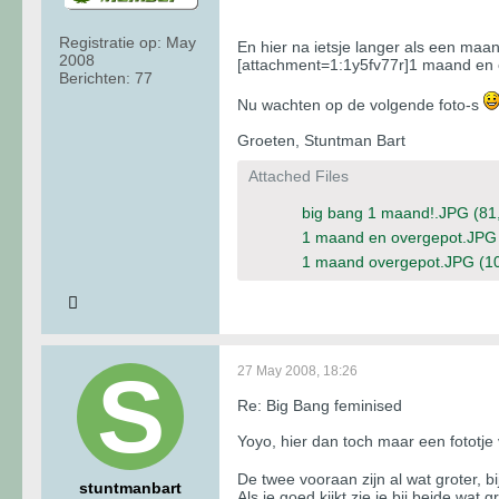
Registratie op:
May
En hier na ietsje langer als een maan
2008
[attachment=1:1y5fv77r]1 maand en 
Berichten:
77
Nu wachten op de volgende foto-s
Groeten, Stuntman Bart
Attached Files
big bang 1 maand!.JPG
(81
1 maand en overgepot.JPG
1 maand overgepot.JPG
(1
27 May 2008, 18:26
Re: Big Bang feminised
Yoyo, hier dan toch maar een fototje 
De twee vooraan zijn al wat groter, 
stuntmanbart
Als je goed kijkt zie je bij beide wa