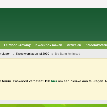
Outdoor Growing
Kweekhok maken
Artikelen
Stroomkosten
rslagen
Kweekverslagen tot 2010
Big Bang feminised
ge forum. Paswoord vergeten? klik
hier
om een nieuwe aan te vragen.