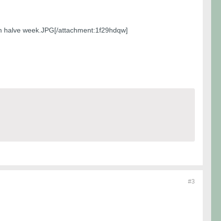
n halve week.JPG[/attachment:1f29hdqw]
#3