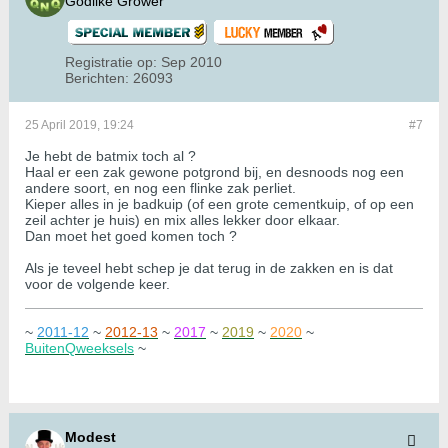
Godlike Grower
Registratie op:
Sep 2010
Berichten:
26093
25 April 2019, 19:24
#7
Je hebt de batmix toch al ?
Haal er een zak gewone potgrond bij, en desnoods nog een
andere soort, en nog een flinke zak perliet.
Kieper alles in je badkuip (of een grote cementkuip, of op een
zeil achter je huis) en mix alles lekker door elkaar.
Dan moet het goed komen toch ?
Als je teveel hebt schep je dat terug in de zakken en is dat
voor de volgende keer.
~
2011-12
~
2012-13
~
2017
~
2019
~
2020
~
BuitenQweeksels
~
Modest