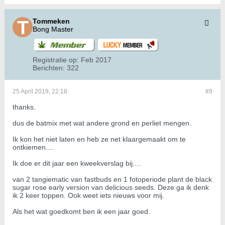
Tommeken
Bong Master
Registratie op:
Feb 2017
Berichten:
322
25 April 2019, 22:18
#9
thanks.
dus de batmix met wat andere grond en perliet mengen.
Ik kon het niet laten en heb ze net klaargemaakt om te
ontkiemen....
Ik doe er dit jaar een kweekverslag bij....
van 2 tangiematic van fastbuds en 1 fotoperiode plant de black
sugar rose early version van delicious seeds. Deze ga ik denk
ik 2 keer toppen. Ook weet iets nieuws voor mij.
Als het wat goedkomt ben ik een jaar goed.