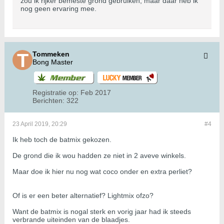
zou ik rijker bemeste grond gebruiken, maar daar heb ik
nog geen ervaring mee.
Tommeken
Bong Master
Registratie op:
Feb 2017
Berichten:
322
23 April 2019, 20:29
#4
Ik heb toch de batmix gekozen.
De grond die ik wou hadden ze niet in 2 aveve winkels.
Maar doe ik hier nu nog wat coco onder en extra perliet?
Of is er een beter alternatief? Lightmix ofzo?
Want de batmix is nogal sterk en vorig jaar had ik steeds
verbrande uiteinden van de blaadjes.