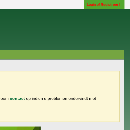
Login of Registreer
 Neem
contact
op indien u problemen ondervindt met