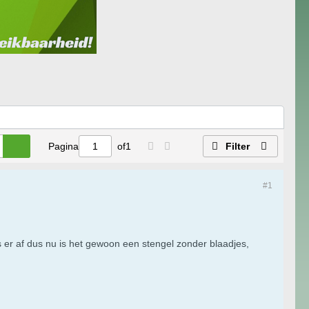
Pagina
of
1
Filter
#1
s er af dus nu is het gewoon een stengel zonder blaadjes,