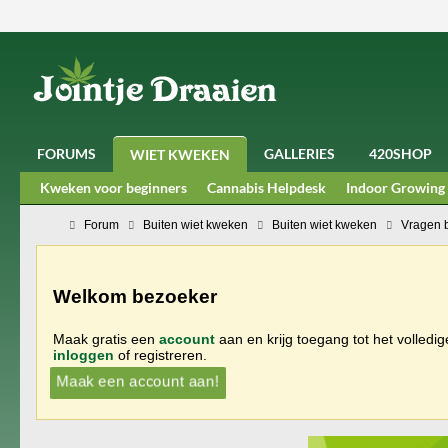
FORUMS
GALLERIES
420SHOP
WIET KWEKEN
Kweken voor beginners
Cannabis Helpdesk
Indoor Growing
Forum
Buiten wiet kweken
Buiten wiet kweken
Vragen 
Welkom bezoeker
Maak gratis een
account
aan en krijg toegang tot het volledi
inloggen
of registreren.
Maak een account aan!