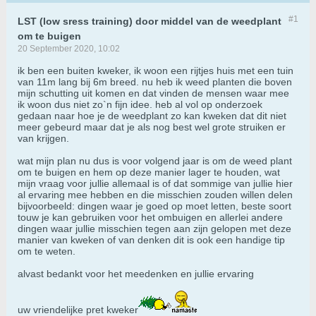
#1
LST (low sress training) door middel van de weedplant
om te buigen
20 September 2020, 10:02
ik ben een buiten kweker, ik woon een rijtjes huis met een tuin
van 11m lang bij 6m breed. nu heb ik weed planten die boven
mijn schutting uit komen en dat vinden de mensen waar mee
ik woon dus niet zo`n fijn idee. heb al vol op onderzoek
gedaan naar hoe je de weedplant zo kan kweken dat dit niet
meer gebeurd maar dat je als nog best wel grote struiken er
van krijgen.
wat mijn plan nu dus is voor volgend jaar is om de weed plant
om te buigen en hem op deze manier lager te houden, wat
mijn vraag voor jullie allemaal is of dat sommige van jullie hier
al ervaring mee hebben en die misschien zouden willen delen
bijvoorbeeld: dingen waar je goed op moet letten, beste soort
touw je kan gebruiken voor het ombuigen en allerlei andere
dingen waar jullie misschien tegen aan zijn gelopen met deze
manier van kweken of van denken dit is ook een handige tip
om te weten.
alvast bedankt voor het meedenken en jullie ervaring
uw vriendelijke pret kweker