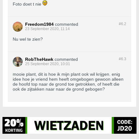
Foto doet t nie
Freedom1984
commented
#6.
2
23 September 2020, 11:14
Nu wel te zien?
RobTheHawk
commented
#6.
3
25 September 2020, 10:01
mooie plant, dit is hoe ik mijn plant ook wil krijgen. enig
idee hoe je vriend hem heeft omgebogen gewoon alleen
de hoofd top naar de grond toe getrokken, of heeft die
ook de zijtakken naar naar de grond gebogen?