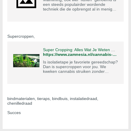
een steeds populairder wordende
techniek die de opbrengst al in menige
kweekkamer verhoogd heeft. In deze 20
minuten
Supercroppen,
Super Cropping: Alles Wat Je Weten Moet - Zamnesia
https://www.zamnesia.nl/cannabis-kweekgids/64-supercroppen-alles-wat-je-moet-weten
Is isolatietape je favoriete gereedschap?
Dan is supercroppen voor jou. We
kweken cannabis struiken zonder
speciale hulpmiddelen.
bindmaterialen, tieraps, bindbuis, instalatiedraad,
chenilledraad
Succes