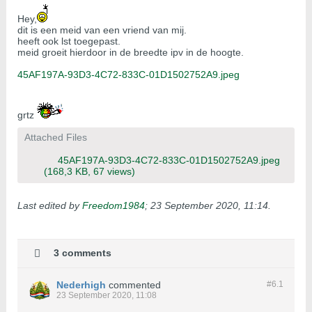
Hey,
dit is een meid van een vriend van mij.
heeft ook lst toegepast.
meid groeit hierdoor in de breedte ipv in de hoogte.
45AF197A-93D3-4C72-833C-01D1502752A9.jpeg
grtz
Attached Files
45AF197A-93D3-4C72-833C-01D1502752A9.jpeg
(168,3 KB, 67 views)
Last edited by
Freedom1984
;
23 September 2020, 11:14
.
3 comments
Nederhigh
commented
#6.
1
23 September 2020, 11:08