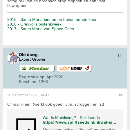
scrog rek van de hornbach erop moppen en dan vast
tiewrappen
2015 - Santa Maria binnen en buiten eerste keer
2016 - Greyvol's buitenkweek
2017 - Santa Maria van Space Cees
Old dawg
Expert Grower
Registratie op:
Apr 2020
Berichten:
1266
20 September 2020, 14:47
#4
Of mainlinen, (werkt ook goed i.c.m. scroggen en lst)
Wat Is Mainlining? - Spliffseeds
https://www.spliffseeds.nl/nl/wat-is-mainlining/
Mainlining, ook wel “fluxen” genoemd is