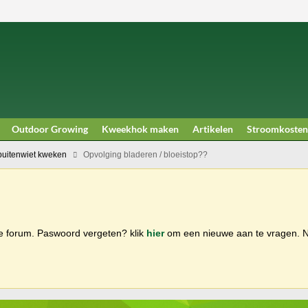
Outdoor Growing
Kweekhok maken
Artikelen
Stroomkosten
buitenwiet kweken
Opvolging bladeren / bloeistop??
ge forum. Paswoord vergeten? klik
hier
om een nieuwe aan te vragen.