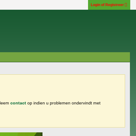
Login of Registreer
 Neem
contact
op indien u problemen ondervindt met