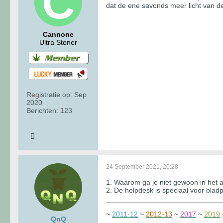
dat de ene savonds meer licht van de
Cannone
Ultra Stoner
Registratie op:
Sep
2020
Berichten:
123
24 September 2021, 20:28
1. Waarom ga je niet gewoon in het a
2. De helpdesk is speciaal voor blad
~
2011-12
~
2012-13
~
2017
~
2019
QnQ