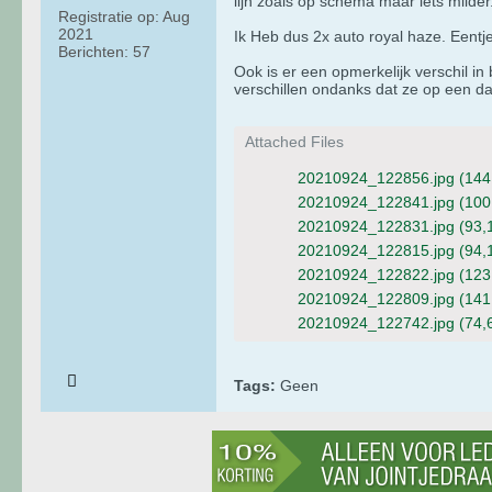
lijn zoals op schema maar iets milder.
Registratie op:
Aug
2021
Ik Heb dus 2x auto royal haze. Eentj
Berichten:
57
Ook is er een opmerkelijk verschil in 
verschillen ondanks dat ze op een da
Attached Files
20210924_122856.jpg
(144
20210924_122841.jpg
(100
20210924_122831.jpg
(93,
20210924_122815.jpg
(94,
20210924_122822.jpg
(123
20210924_122809.jpg
(141
20210924_122742.jpg
(74,
Tags:
Geen