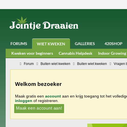
FORUMS
GALLERIES
420SHOP
WIET KWEKEN
Kweken voor beginners
Cannabis Helpdesk
Indoor Growing
Forum
Buiten wiet kweken
Buiten wiet kweken
Vragen 
Welkom bezoeker
Maak gratis een
account
aan en krijg toegang tot het volledi
inloggen
of registreren.
Maak een account aan!