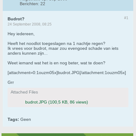
Berichten:
22
#1
Budrot?
24 September 2008, 08:25
Hey iedereen,
Heeft het noodlot toegeslagen na 1 nachtje regen?
Ik vrees voor budrot, maar zou evengoed schade van iets
anders kunnen zijn...
Weet iemand wat het is en nog beter, wat te doen?
[attachment=0:1ouzm05x]budrot.JPG[/attachment:1ouzm05x]
Grr
Attached Files
budrot.JPG
(100,5 KB, 86 views)
Tags:
Geen