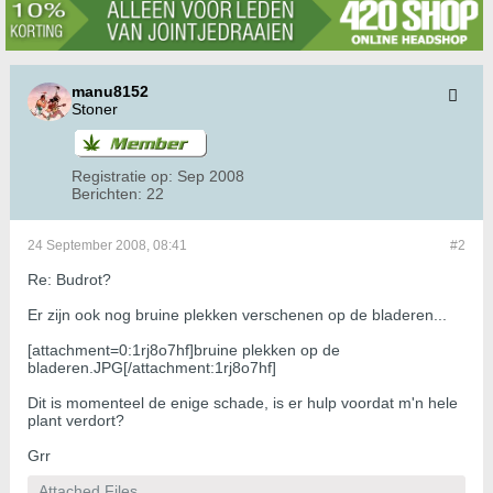
manu8152
Stoner
Registratie op:
Sep 2008
Berichten:
22
24 September 2008, 08:41
#2
Re: Budrot?
Er zijn ook nog bruine plekken verschenen op de bladeren...
[attachment=0:1rj8o7hf]bruine plekken op de
bladeren.JPG[/attachment:1rj8o7hf]
Dit is momenteel de enige schade, is er hulp voordat m'n hele
plant verdort?
Grr
Attached Files