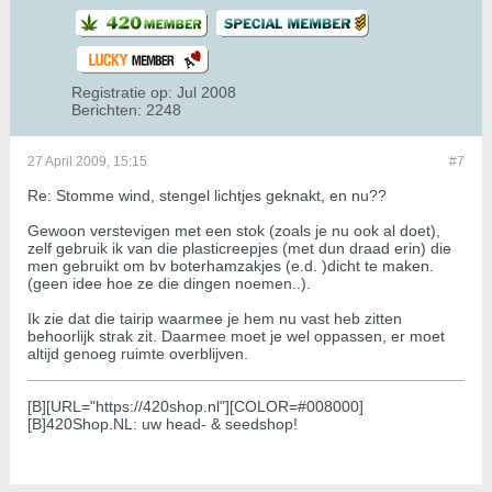
Registratie op:
Jul 2008
Berichten:
2248
27 April 2009, 15:15
#7
Re: Stomme wind, stengel lichtjes geknakt, en nu??
Gewoon verstevigen met een stok (zoals je nu ook al doet),
zelf gebruik ik van die plasticreepjes (met dun draad erin) die
men gebruikt om bv boterhamzakjes (e.d. )dicht te maken.
(geen idee hoe ze die dingen noemen..).
Ik zie dat die tairip waarmee je hem nu vast heb zitten
behoorlijk strak zit. Daarmee moet je wel oppassen, er moet
altijd genoeg ruimte overblijven.
[B][URL="https://420shop.nl"][COLOR=#008000]
[B]420Shop.NL: uw head- & seedshop!