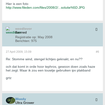
Hier is een foto
http://www.fileden.com/files/2008/2/...solutie%5D.JPG
weedlover
Banned
Registratie op:
May 2008
Berichten:
975
27 April 2009, 15:09
#6
Re: Stomme wind, stengel lichtjes geknakt, en nu??
och dat komt in orde hoor tephros, gewoon doen zoals haze
het zegt. Maar ik zou een touwtje gebruiken ipv plakband
grtz
Weedy
Ultra Grower