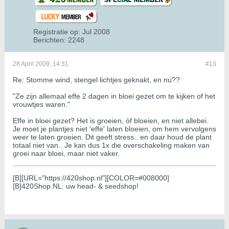
Registratie op:
Jul 2008
Berichten:
2248
28 April 2009, 14:31
#13
Re: Stomme wind, stengel lichtjes geknakt, en nu??
"Ze zijn allemaal effe 2 dagen in bloei gezet om te kijken of het
vrouwtjes waren."
Effe in bloei gezet? Het is groeien, òf bloeien, en niet allebei.
Je moet je plantjes niet 'effe' laten bloeien, om hem vervolgens
weer te laten groeien. Dit geeft stress.. en daar houd de plant
totaal niet van.. Je kan dus 1x die overschakeling maken van
groei naar bloei, maar niet vaker.
[B][URL="https://420shop.nl"][COLOR=#008000]
[B]420Shop.NL: uw head- & seedshop!