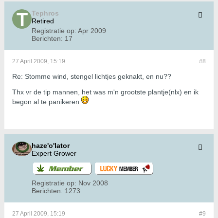
Tephros
Retired
Registratie op:
Apr 2009
Berichten:
17
27 April 2009, 15:19
#8
Re: Stomme wind, stengel lichtjes geknakt, en nu??
Thx vr de tip mannen, het was m'n grootste plantje(nlx) en ik
begon al te panikeren
haze'o'lator
Expert Grower
Registratie op:
Nov 2008
Berichten:
1273
27 April 2009, 15:19
#9