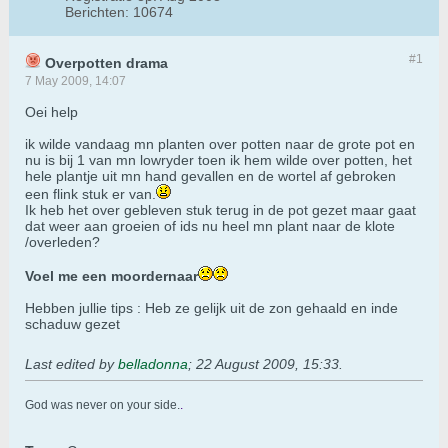
Berichten:
10674
#1
Overpotten drama
7 May 2009, 14:07
Oei help
ik wilde vandaag mn planten over potten naar de grote pot en
nu is bij 1 van mn lowryder toen ik hem wilde over potten, het
hele plantje uit mn hand gevallen en de wortel af gebroken
een flink stuk er van.
Ik heb het over gebleven stuk terug in de pot gezet maar gaat
dat weer aan groeien of ids nu heel mn plant naar de klote
/overleden?
Voel me een moordernaar
Hebben jullie tips : Heb ze gelijk uit de zon gehaald en inde
schaduw gezet
Last edited by
belladonna
;
22 August 2009, 15:33
.
God was never on your side.
.