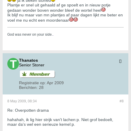
ja ik beken stoned
Plantje er snel uit gehaald af ge spoelt en in nieuw potje
gedaan wonder boven wonder bleef de wortel heel
Ik blijf nu maar van mn plantjes af paar dagen lijkt me beter en
voel me nu echt een moordenaar
God was never on your side.
.
Thanatos
Senior Stoner
Registratie op:
Apr 2009
Berichten:
28
8 May 2009, 08:34
#8
Re: Overpotten drama
hahahah, ik lig hier strijk van't lachen:p. Niet grof bedoelt,
maar da's wel een serieuze kemel:p.