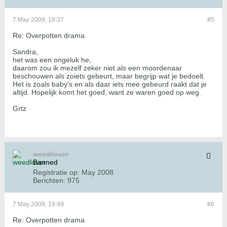
7 May 2009, 19:37
#5
Re: Overpotten drama
Sandra,
het was een ongeluk he,
daarom zou ik mezelf zeker niet als een moordenaar
beschouwen als zoiets gebeurt, maar begrijp wat je bedoelt.
Het is zoals baby's en als daar iets mee gebeurd raakt dat je
altijd. Hopelijk komt het goed, want ze waren goed op weg.
Grtz
weedlover
Banned
Registratie op:
May 2008
Berichten:
975
7 May 2009, 19:49
#6
Re: Overpotten drama