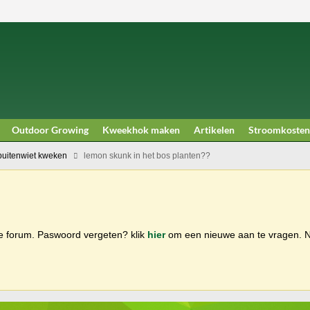
Outdoor Growing
Kweekhok maken
Artikelen
Stroomkosten
buitenwiet kweken
lemon skunk in het bos planten??
ge forum. Paswoord vergeten? klik
hier
om een nieuwe aan te vragen.