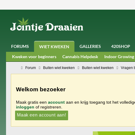
FORUMS
GALLERIES
420SHOP
WIET KWEKEN
Kweken voor beginners
Cannabis Helpdesk
Indoor Growing
Forum
Buiten wiet kweken
Buiten wiet kweken
Vragen 
Welkom bezoeker
Maak gratis een
account
aan en krijg toegang tot het volledi
inloggen
of registreren.
Maak een account aan!