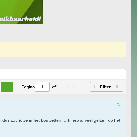
Pagina
of
1
Filter
#1
us zou ik ze in het bos zetten ... ik heb al veel gelzen op het