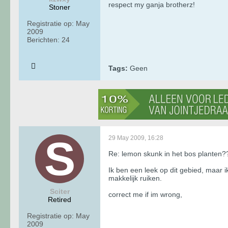
respect my ganja brotherz!
Stoner
Registratie op:
May
2009
Berichten:
24
Tags:
Geen
29 May 2009, 16:28
Re: lemon skunk in het bos planten?
Ik ben een leek op dit gebied, maar ik
makkelijk ruiken.
Sciter
correct me if im wrong,
Retired
Registratie op:
May
2009