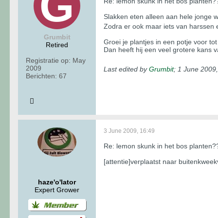
Re: lemon skunk in het bos planten?
Slakken eten alleen aan hele jonge wi
Zodra er ook maar iets van harssen en
Grumbit
Groei je plantjes in een potje voor tot
Retired
Dan heeft hij een veel grotere kans v
Registratie op:
May
2009
Last edited by
Grumbit
;
1 June 2009,
Berichten:
67
3 June 2009, 16:49
Re: lemon skunk in het bos planten?
[attentie]verplaatst naar buitenkweekv
haze'o'lator
Expert Grower