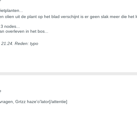
?
etplanten...
 olien uit de plant op het blad verschijnt is er geen slak meer die het 
 3 nodes...
an overleven in het bos...
 21:24
.
Reden:
typo
?
ragen, Grtzz haze'o'lator[/attentie]