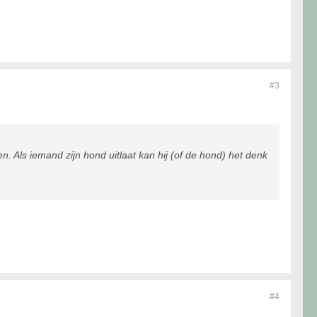
#3
en. Als iemand zijn hond uitlaat kan hij (of de hond) het denk
#4