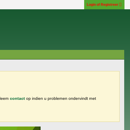
Login of Registreer
 Neem
contact
op indien u problemen ondervindt met