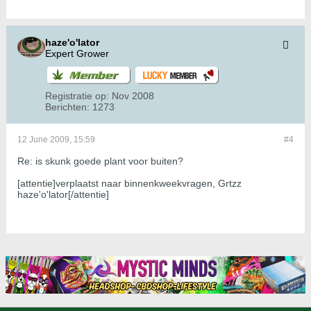
haze'o'lator
Expert Grower
Registratie op:
Nov 2008
Berichten:
1273
12 June 2009, 15:59
#4
Re: is skunk goede plant voor buiten?
[attentie]verplaatst naar binnenkweekvragen, Grtzz
haze'o'lator[/attentie]