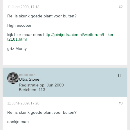
11 June 2009, 17:18
#2
Re: is skunk goede plant voor buiten?
High escobar
kijk hier maar eens
http://jointjedraaien.nl/wietforum/f...ker-
t2181.html
grtz Monty
escobar
Ultra Stoner
Registratie op:
Jun 2009
Berichten:
113
11 June 2009, 17:20
#3
Re: is skunk goede plant voor buiten?
dankje man