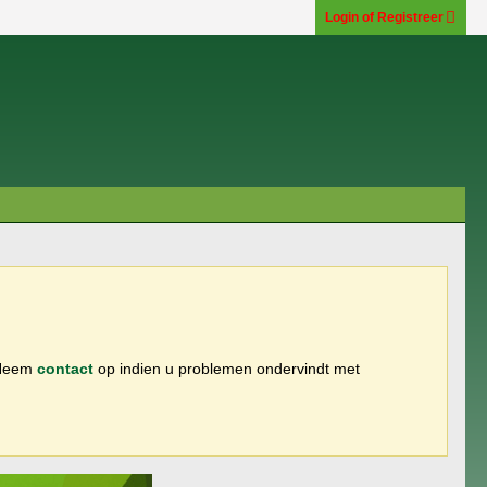
Login of Registreer
 Neem
contact
op indien u problemen ondervindt met