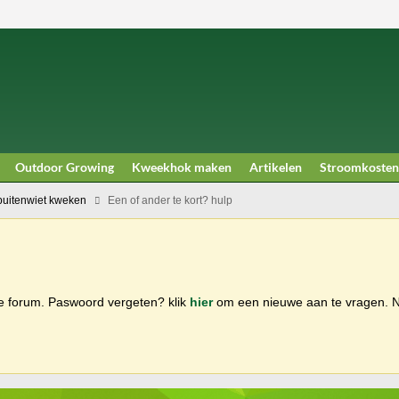
Outdoor Growing
Kweekhok maken
Artikelen
Stroomkosten
buitenwiet kweken
Een of ander te kort? hulp
ge forum. Paswoord vergeten? klik
hier
om een nieuwe aan te vragen.