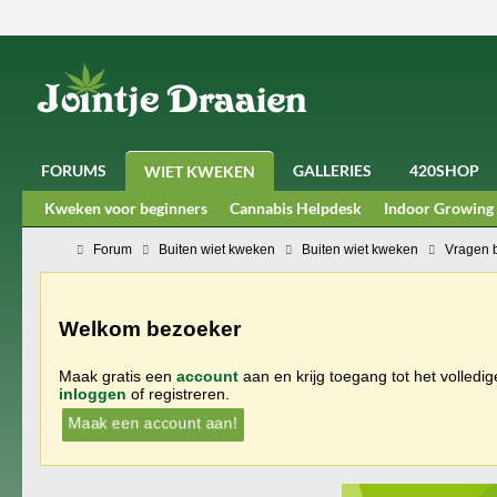
FORUMS
GALLERIES
420SHOP
WIET KWEKEN
Kweken voor beginners
Cannabis Helpdesk
Indoor Growing
Forum
Buiten wiet kweken
Buiten wiet kweken
Vragen 
Welkom bezoeker
Maak gratis een
account
aan en krijg toegang tot het volledi
inloggen
of registreren.
Maak een account aan!