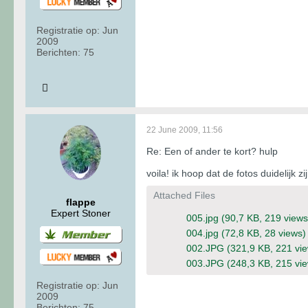
Registratie op:
Jun
2009
Berichten:
75
22 June 2009, 11:56
Re: Een of ander te kort? hulp
voila! ik hoop dat de fotos duidelijk zi
Attached Files
flappe
Expert Stoner
005.jpg
(90,7 KB, 219 views
004.jpg
(72,8 KB, 28 views)
002.JPG
(321,9 KB, 221 vi
003.JPG
(248,3 KB, 215 vi
Registratie op:
Jun
2009
Berichten:
75