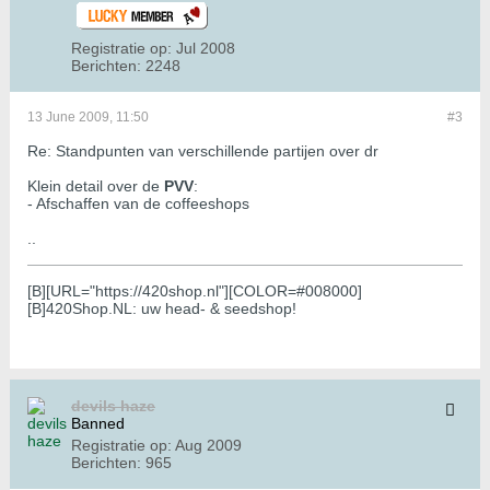
Registratie op:
Jul 2008
Berichten:
2248
13 June 2009, 11:50
#3
Re: Standpunten van verschillende partijen over dr
Klein detail over de
PVV
:
- Afschaffen van de coffeeshops
..
[B][URL="https://420shop.nl"][COLOR=#008000]
[B]420Shop.NL: uw head- & seedshop!
devils haze
Banned
Registratie op:
Aug 2009
Berichten:
965