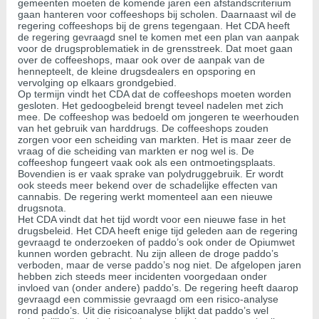
gemeenten moeten de komende jaren een afstandscriterium
gaan hanteren voor coffeeshops bij scholen. Daarnaast wil de
regering coffeeshops bij de grens tegengaan. Het CDA heeft
de regering gevraagd snel te komen met een plan van aanpak
voor de drugsproblematiek in de grensstreek. Dat moet gaan
over de coffeeshops, maar ook over de aanpak van de
hennepteelt, de kleine drugsdealers en opsporing en
vervolging op elkaars grondgebied.
Op termijn vindt het CDA dat de coffeeshops moeten worden
gesloten. Het gedoogbeleid brengt teveel nadelen met zich
mee. De coffeeshop was bedoeld om jongeren te weerhouden
van het gebruik van harddrugs. De coffeeshops zouden
zorgen voor een scheiding van markten. Het is maar zeer de
vraag of die scheiding van markten er nog wel is. De
coffeeshop fungeert vaak ook als een ontmoetingsplaats.
Bovendien is er vaak sprake van polydruggebruik. Er wordt
ook steeds meer bekend over de schadelijke effecten van
cannabis. De regering werkt momenteel aan een nieuwe
drugsnota.
Het CDA vindt dat het tijd wordt voor een nieuwe fase in het
drugsbeleid. Het CDA heeft enige tijd geleden aan de regering
gevraagd te onderzoeken of paddo’s ook onder de Opiumwet
kunnen worden gebracht. Nu zijn alleen de droge paddo’s
verboden, maar de verse paddo’s nog niet. De afgelopen jaren
hebben zich steeds meer incidenten voorgedaan onder
invloed van (onder andere) paddo’s. De regering heeft daarop
gevraagd een commissie gevraagd om een risico-analyse
rond paddo’s. Uit die risicoanalyse blijkt dat paddo’s wel