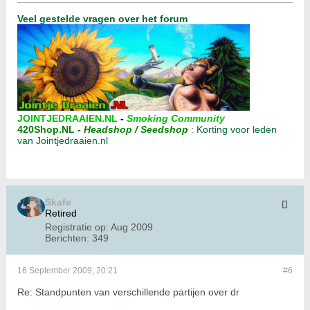
Veel gestelde vragen over het forum
JOINTJEDRAAIEN.NL
-
Smoking Community
420Shop.NL
-
Headshop / Seedshop
:
Korting voor leden
van Jointjedraaien.nl
Skafe
Retired
Registratie op:
Aug 2009
Berichten:
349
16 September 2009, 20:21
#6
Re: Standpunten van verschillende partijen over dr