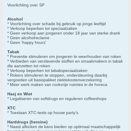
Voorlichting over SP
Alcohol
* Voorlichting over schade bij gebruik op jonge leeftijd
* Verkoop beperken tot speciaalzaken
* Geen verkoop aan jongeren onder 18 jaar van sterke drank
* Geen alcoholreclame
* Geen 'happy hours'
Tabak
* Preventie stimuleren om jongeren te weerhouden van roken
* Verbieden van verslavende stoffen en smaakmakers in tabak
die aanzetten tot roken.
* Verkoop beperken tot tabakspeciaalzaken
* Rokers stimuleren te stoppen, ondersteuning daarbij
vergoeden uit basispakket ziektekostenverzekering
* Meer werk maken van rookvrije ruimtes in de horeca
Hasj en Wiet
* Legaliseren van softdrugs en reguleren coffeeshops
XTC
* Toestaan XTC-tests op house party's
Harddrugs (heroine)
* Naast afkicken de kans bieden op optimaal maatschappelijk