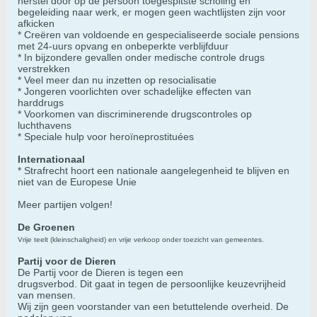
herstel door op de persoon toegespitste scholing en
begeleiding naar werk, er mogen geen wachtlijsten zijn voor
afkicken
* Creëren van voldoende en gespecialiseerde sociale pensions
met 24-uurs opvang en onbeperkte verblijfduur
* In bijzondere gevallen onder medische controle drugs
verstrekken
* Veel meer dan nu inzetten op resocialisatie
* Jongeren voorlichten over schadelijke effecten van
harddrugs
* Voorkomen van discriminerende drugscontroles op
luchthavens
* Speciale hulp voor heroïneprostituées
Internationaal
* Strafrecht hoort een nationale aangelegenheid te blijven en
niet van de Europese Unie
Meer partijen volgen!
De Groenen
Vrije teelt (kleinschaligheid) en vrije verkoop onder toezicht van gemeentes.
Partij voor de Dieren
De Partij voor de Dieren is tegen een
drugsverbod. Dit gaat in tegen de persoonlijke keuzevrijheid
van mensen.
Wij zijn geen voorstander van een betuttelende overheid. De