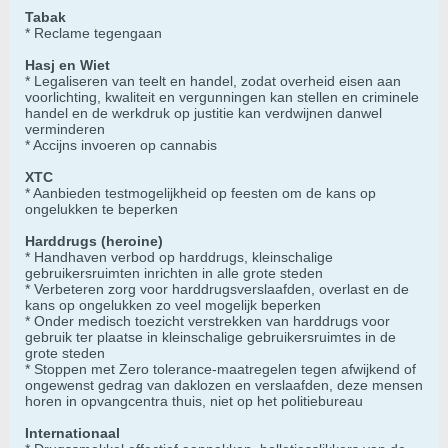
Tabak
* Reclame tegengaan
Hasj en Wiet
* Legaliseren van teelt en handel, zodat overheid eisen aan
voorlichting, kwaliteit en vergunningen kan stellen en criminele
handel en de werkdruk op justitie kan verdwijnen danwel
verminderen
* Accijns invoeren op cannabis
XTC
* Aanbieden testmogelijkheid op feesten om de kans op
ongelukken te beperken
Harddrugs (heroine)
* Handhaven verbod op harddrugs, kleinschalige
gebruikersruimten inrichten in alle grote steden
* Verbeteren zorg voor harddrugsverslaafden, overlast en de
kans op ongelukken zo veel mogelijk beperken
* Onder medisch toezicht verstrekken van harddrugs voor
gebruik ter plaatse in kleinschalige gebruikersruimtes in de
grote steden
* Stoppen met Zero tolerance-maatregelen tegen afwijkend of
ongewenst gedrag van daklozen en verslaafden, deze mensen
horen in opvangcentra thuis, niet op het politiebureau
Internationaal