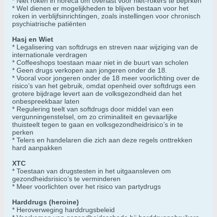
* Niet roken in horeca om overlast voor niet-rokers te beprken
* Wel dienen er mogelijkheden te blijven bestaan voor het
roken in verblijfsinrichtingen, zoals instellingen voor chronisch
psychiatrische patiënten
Hasj en Wiet
* Legalisering van softdrugs en streven naar wijziging van de
internationale verdragen
* Coffeeshops toestaan maar niet in de buurt van scholen
* Geen drugs verkopen aan jongeren onder de 18.
* Vooral voor jongeren onder de 18 meer voorlichting over de
risico’s van het gebruik, omdat openheid over softdrugs een
grotere bijdrage levert aan de volksgezondheid dan het
onbespreekbaar laten
* Regulering teelt van softdrugs door middel van een
vergunningenstelsel, om zo criminaliteit en gevaarlijke
thuisteelt tegen te gaan en volksgezondheidrisico’s in te
perken
* Telers en handelaren die zich aan deze regels onttrekken
hard aanpakken
XTC
* Toestaan van drugstesten in het uitgaansleven om
gezondheidsrisico’s te verminderen
* Meer voorlichten over het risico van partydrugs
Harddrugs (heroine)
* Heroverweging harddrugsbeleid