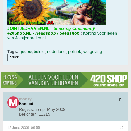
JOINTJEDRAAIEN.NL
-
Smoking Community
420Shop.NL
-
Headshop / Seedshop
:
Korting voor leden
van Jointjedraaien.nl
Tags:
gedoogbeleid
,
nederland
,
politiek
,
wetgeving
Stuck
monty
Banned
Registratie op:
May 2009
Berichten:
11215
12 June 2009, 09:55
#2