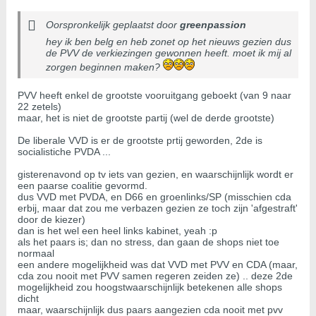
Oorspronkelijk geplaatst door
greenpassion
hey ik ben belg en heb zonet op het nieuws gezien dus
de PVV de verkiezingen gewonnen heeft. moet ik mij al
zorgen beginnen maken?
PVV heeft enkel de grootste vooruitgang geboekt (van 9 naar
22 zetels)
maar, het is niet de grootste partij (wel de derde grootste)
De liberale VVD is er de grootste prtij geworden, 2de is
socialistiche PVDA ...
gisterenavond op tv iets van gezien, en waarschijnlijk wordt er
een paarse coalitie gevormd.
dus VVD met PVDA, en D66 en groenlinks/SP (misschien cda
erbij, maar dat zou me verbazen gezien ze toch zijn 'afgestraft'
door de kiezer)
dan is het wel een heel links kabinet, yeah :p
als het paars is; dan no stress, dan gaan de shops niet toe
normaal
een andere mogelijkheid was dat VVD met PVV en CDA (maar,
cda zou nooit met PVV samen regeren zeiden ze) .. deze 2de
mogelijkheid zou hoogstwaarschijnlijk betekenen alle shops
dicht
maar, waarschijnlijk dus paars aangezien cda nooit met pvv