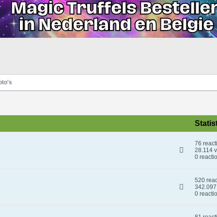
oto's
Statis
76 react
28.114 
0 reacti
520 reac
342.097
0 reacti
81 react