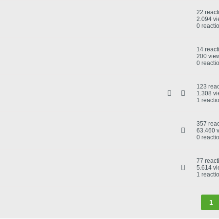
22 react
2.094 v
0 reacti
14 react
200 vie
0 reacti
123 reac
1.308 v
1 reacti
357 reac
63.460 
0 reacti
77 react
5.614 v
1 reacti
1