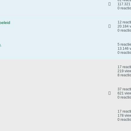
117.321
0 reacti
beleid
12 react
20.184 
0 reacti
.
5 reacti
13.146 
0 reacti
17 react
219 vie
8 reacti
37 react
621 vie
0 reacti
17 react
178 vie
0 reacti