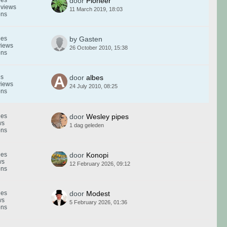
door
Pioneer
 views
11 March 2019, 18:03
ons
ies
by Gasten
views
26 October 2010, 15:38
ons
es
door
albes
views
24 July 2010, 08:25
ons
ies
door
Wesley pipes
ws
1 dag geleden
ons
ies
door
Konopi
ws
12 February 2026, 09:12
ons
ies
door
Modest
ws
5 February 2026, 01:36
ons