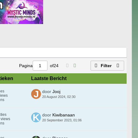
Pagina
of
24
Filter
tieken
Laatste Bericht
ies
door
Jooj
views
20 August 2024, 02:30
ons
ties
door
Kiwibanaan
 views
20 September 2023, 01:06
ons
ies