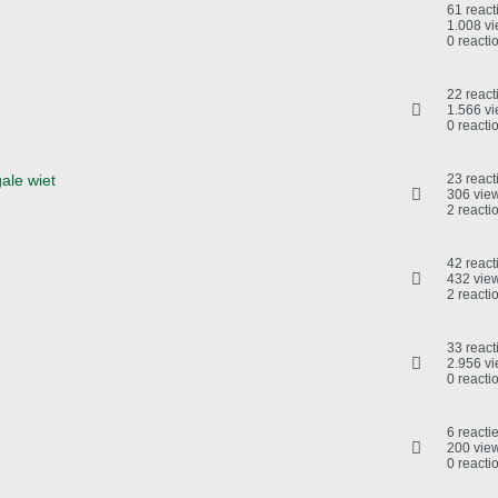
61 react
1.008 v
0 reacti
22 react
1.566 v
0 reacti
ale wiet
23 react
306 vie
2 reacti
42 react
432 vie
2 reacti
33 react
2.956 v
0 reacti
6 reacti
200 vie
0 reacti