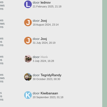
ies
door
lednov
iews
21 February 2025, 21:18
ons
ies
door
Jooj
iews
18 August 2024, 23:14
ons
ies
door
Jooj
ws
31 July 2024, 20:19
ons
ies
door
Hork
ws
3 July 2024, 16:28
ons
ies
door
TegridyRandy
iews
30 October 2023, 00:30
ons
es
door
Kiwibanaan
ws
20 September 2023, 01:18
ons