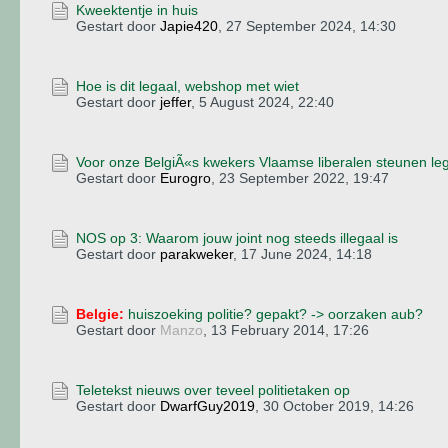
Kweektentje in huis
Gestart door
Japie420
,
27 September 2024, 14:30
Hoe is dit legaal, webshop met wiet
Gestart door
jeffer
,
5 August 2024, 22:40
Voor onze BelgiÃ«s kwekers Vlaamse liberalen steunen leg
Gestart door
Eurogro
,
23 September 2022, 19:47
NOS op 3: Waarom jouw joint nog steeds illegaal is
Gestart door
parakweker
,
17 June 2024, 14:18
Belgie:
huiszoeking politie? gepakt? -> oorzaken aub?
Gestart door
Manzo
,
13 February 2014, 17:26
Teletekst nieuws over teveel politietaken op
Gestart door
DwarfGuy2019
,
30 October 2019, 14:26