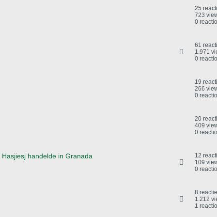
25 react
723 vie
0 reacti
61 react
1.971 v
0 reacti
19 react
266 vie
0 reacti
20 react
409 vie
0 reacti
 Hasjiesj handelde in Granada
12 react
109 vie
0 reacti
8 reacti
1.212 v
1 reacti