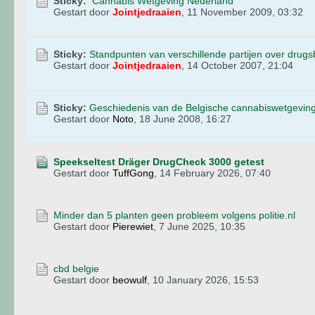
Sticky:
Cannabis Wetgeving Nederland
Gestart door
Jointjedraaien
,
11 November 2009, 03:32
Sticky:
Standpunten van verschillende partijen over drugs
Gestart door
Jointjedraaien
,
14 October 2007, 21:04
Sticky:
Geschiedenis van de Belgische cannabiswetgeving
Gestart door
Noto
,
18 June 2008, 16:27
Speekseltest Dräger DrugCheck 3000 getest
Gestart door
TuffGong
,
14 February 2026, 07:40
Minder dan 5 planten geen probleem volgens politie.nl
Gestart door
Pierewiet
,
7 June 2025, 10:35
cbd belgie
Gestart door
beowulf
,
10 January 2026, 15:53