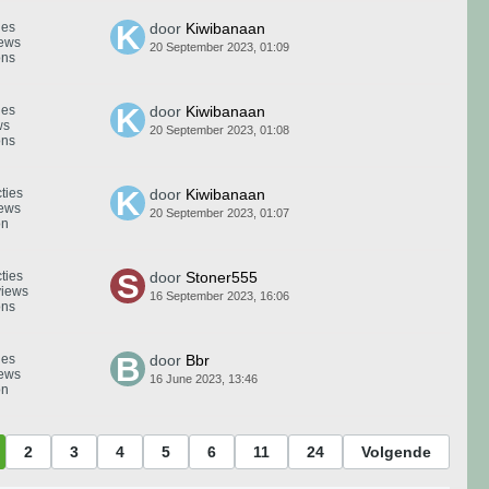
ies
door
Kiwibanaan
iews
20 September 2023, 01:09
ons
ies
door
Kiwibanaan
ws
20 September 2023, 01:08
ons
ties
door
Kiwibanaan
iews
20 September 2023, 01:07
on
ties
door
Stoner555
views
16 September 2023, 16:06
ons
ies
door
Bbr
iews
16 June 2023, 13:46
on
2
3
4
5
6
11
24
Volgende