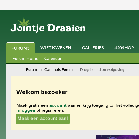
WIET KWEKEN
GALLERIES
420SHOP
FORUMS
Forum Home
Calendar
Forum
Cannabis Forum
Drugsbeleid en wetgeving
Welkom bezoeker
Maak gratis een
account
aan en krijg toegang tot het volledi
inloggen
of registreren.
Maak een account aan!