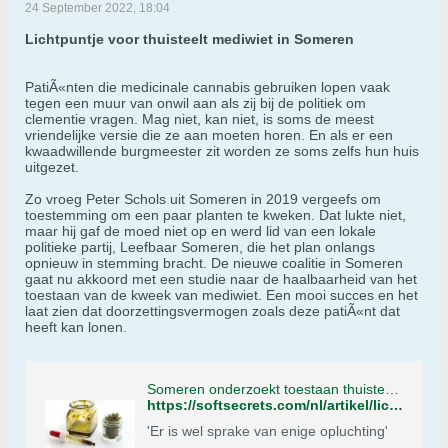
24 September 2022, 18:04
Lichtpuntje voor thuisteelt mediwiet in Someren
PatiÃ«nten die medicinale cannabis gebruiken lopen vaak
tegen een muur van onwil aan als zij bij de politiek om
clementie vragen. Mag niet, kan niet, is soms de meest
vriendelijke versie die ze aan moeten horen. En als er een
kwaadwillende burgmeester zit worden ze soms zelfs hun huis
uitgezet.
Zo vroeg Peter Schols uit Someren in 2019 vergeefs om
toestemming om een paar planten te kweken. Dat lukte niet,
maar hij gaf de moed niet op en werd lid van een lokale
politieke partij, Leefbaar Someren, die het plan onlangs
opnieuw in stemming bracht. De nieuwe coalitie in Someren
gaat nu akkoord met een studie naar de haalbaarheid van het
toestaan van de kweek van mediwiet. Een mooi succes en het
laat zien dat doorzettingsvermogen zoals deze patiÃ«nt dat
heeft kan lonen.
Someren onderzoekt toestaan thuisteelt mediwiet - Soft Secrets
https://softsecrets.com/nl/artikel/lichtpuntje-voor-thuisteelt-mediwiet-someren
'Er is wel sprake van enige opluchting'