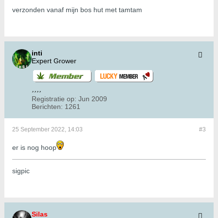
verzonden vanaf mijn bos hut met tamtam
inti
Expert Grower
Registratie op:
Jun 2009
Berichten:
1261
25 September 2022, 14:03
#3
er is nog hoop
sigpic
Silas