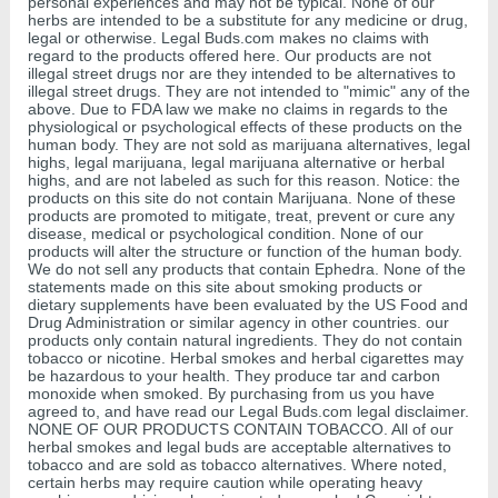
personal experiences and may not be typical. None of our
herbs are intended to be a substitute for any medicine or drug,
legal or otherwise. Legal Buds.com makes no claims with
regard to the products offered here. Our products are not
illegal street drugs nor are they intended to be alternatives to
illegal street drugs. They are not intended to "mimic" any of the
above. Due to FDA law we make no claims in regards to the
physiological or psychological effects of these products on the
human body. They are not sold as marijuana alternatives, legal
highs, legal marijuana, legal marijuana alternative or herbal
highs, and are not labeled as such for this reason. Notice: the
products on this site do not contain Marijuana. None of these
products are promoted to mitigate, treat, prevent or cure any
disease, medical or psychological condition. None of our
products will alter the structure or function of the human body.
We do not sell any products that contain Ephedra. None of the
statements made on this site about smoking products or
dietary supplements have been evaluated by the US Food and
Drug Administration or similar agency in other countries. our
products only contain natural ingredients. They do not contain
tobacco or nicotine. Herbal smokes and herbal cigarettes may
be hazardous to your health. They produce tar and carbon
monoxide when smoked. By purchasing from us you have
agreed to, and have read our Legal Buds.com legal disclaimer.
NONE OF OUR PRODUCTS CONTAIN TOBACCO. All of our
herbal smokes and legal buds are acceptable alternatives to
tobacco and are sold as tobacco alternatives. Where noted,
certain herbs may require caution while operating heavy