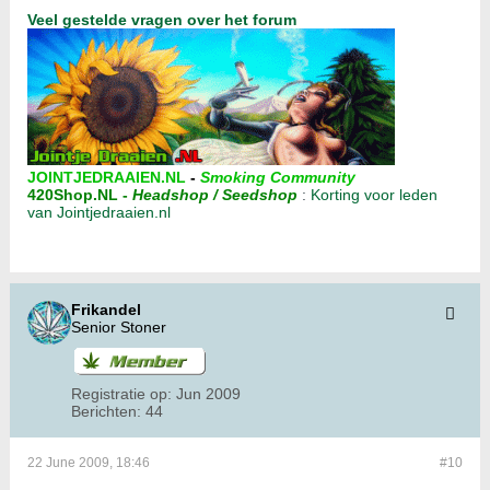
Veel gestelde vragen over het forum
JOINTJEDRAAIEN.NL
-
Smoking Community
420Shop.NL
-
Headshop / Seedshop
:
Korting voor leden
van Jointjedraaien.nl
Frikandel
Senior Stoner
Registratie op:
Jun 2009
Berichten:
44
22 June 2009, 18:46
#10