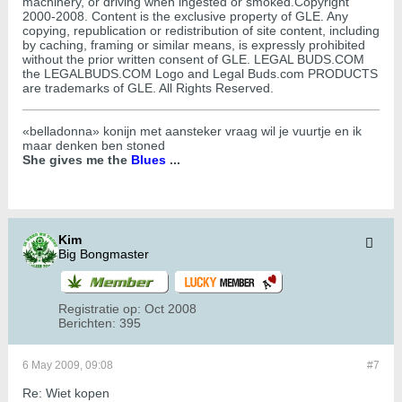
machinery, or driving when ingested or smoked.Copyright
2000-2008. Content is the exclusive property of GLE. Any
copying, republication or redistribution of site content, including
by caching, framing or similar means, is expressly prohibited
without the prior written consent of GLE. LEGAL BUDS.COM
the LEGALBUDS.COM Logo and Legal Buds.com PRODUCTS
are trademarks of GLE. All Rights Reserved.
«belladonna» konijn met aansteker vraag wil je vuurtje en ik
maar denken ben stoned
She gives me the
Blues
...
Kim
Big Bongmaster
Registratie op:
Oct 2008
Berichten:
395
6 May 2009, 09:08
#7
Re: Wiet kopen