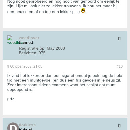
Nog nooit geprobeerd en nog nooit van gehoord om eerlijk te
zijn. Lijkt mij ook niet zo lekker trouwens. Ik hou het maar bij
een peukie en af en toe een lekker pitje
.
weedlover
Banned
Registratie op:
May 2008
Berichten:
975
9 October 2008, 21:05
#10
Ik vind het lekkerder dan een sigaret omdat je ook nog de hele
tijd met een muntgevoel (en dus een fris gevoel) in je neus zit.
Zeer interessant tijdens examens want het schijnt dat munt
oppeppend is.
grtz
darkiess
Retired