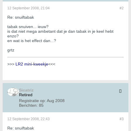
12 September 2008, 21:04
#2
Re: snuiftabak
tabak snuiven... ieuw?
is dat niet mega ambetant dat je dan tabak in je keel hebt
enzo?
en wat is het effect dan...?
grtz
>>>
LR2 mini-kweekje
<<<
Sicatriz
Retired
Registratie op:
Aug 2008
Berichten:
85
12 September 2008, 22:43
#3
Re: snuiftabak