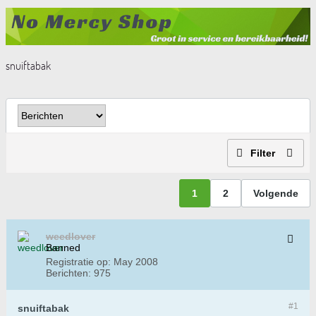
snuiftabak
Filter
1
2
Volgende
weedlover
Banned
Registratie op:
May 2008
Berichten:
975
#1
snuiftabak