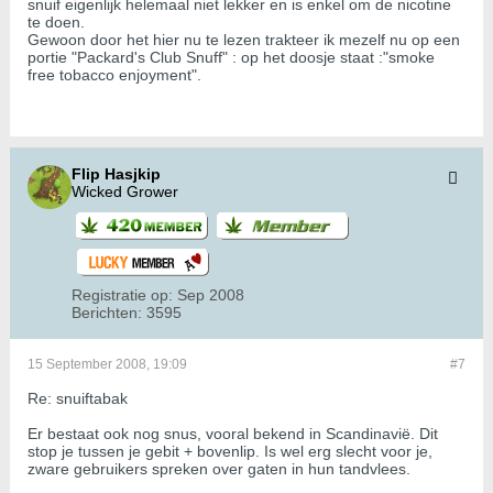
snuif eigenlijk helemaal niet lekker en is enkel om de nicotine
te doen.
Gewoon door het hier nu te lezen trakteer ik mezelf nu op een
portie "Packard's Club Snuff" : op het doosje staat :"smoke
free tobacco enjoyment".
Flip Hasjkip
Wicked Grower
Registratie op:
Sep 2008
Berichten:
3595
15 September 2008, 19:09
#7
Re: snuiftabak
Er bestaat ook nog snus, vooral bekend in Scandinavië. Dit
stop je tussen je gebit + bovenlip. Is wel erg slecht voor je,
zware gebruikers spreken over gaten in hun tandvlees.