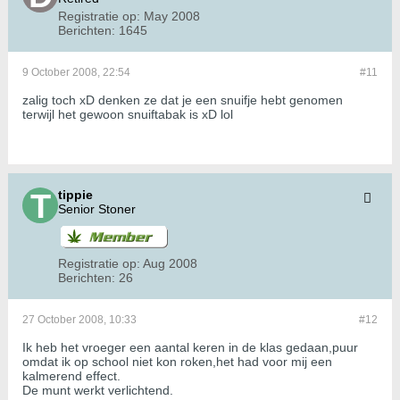
Registratie op:
May 2008
Berichten:
1645
9 October 2008, 22:54
#11
zalig toch xD denken ze dat je een snuifje hebt genomen
terwijl het gewoon snuiftabak is xD lol
tippie
Senior Stoner
Registratie op:
Aug 2008
Berichten:
26
27 October 2008, 10:33
#12
Ik heb het vroeger een aantal keren in de klas gedaan,puur
omdat ik op school niet kon roken,het had voor mij een
kalmerend effect.
De munt werkt verlichtend.