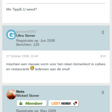
Me TippiE,U weed?
gooner2007
Ultra Stoner
Registratie op:
Jun 2008
Berichten:
120
27 October 2008, 10:40
#13
mischien een nieuwe vorm voor het roken binnenkort in cafees
en restaurants
iedereen aan de snuif.
Noto
Wicked Stoner
Registratie op:
May 2008