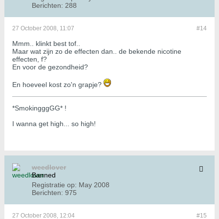
Berichten:
288
27 October 2008, 11:07
#14
Mmm.. klinkt best tof..
Maar wat zijn zo de effecten dan.. de bekende nicotine
effecten, f?
En voor de gezondheid?
En hoeveel kost zo'n grapje?
*SmokingggGG* !
I wanna get high... so high!
weedlover
Banned
Registratie op:
May 2008
Berichten:
975
27 October 2008, 12:04
#15