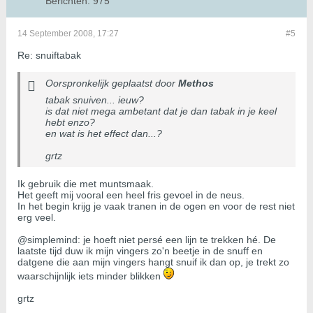
Berichten:
975
14 September 2008, 17:27
#5
Re: snuiftabak
Oorspronkelijk geplaatst door
Methos
tabak snuiven... ieuw?
is dat niet mega ambetant dat je dan tabak in je keel
hebt enzo?
en wat is het effect dan...?
grtz
Ik gebruik die met muntsmaak.
Het geeft mij vooral een heel fris gevoel in de neus.
In het begin krijg je vaak tranen in de ogen en voor de rest niet
erg veel.
@simplemind: je hoeft niet persé een lijn te trekken hé. De
laatste tijd duw ik mijn vingers zo'n beetje in de snuff en
datgene die aan mijn vingers hangt snuif ik dan op, je trekt zo
waarschijnlijk iets minder blikken
grtz