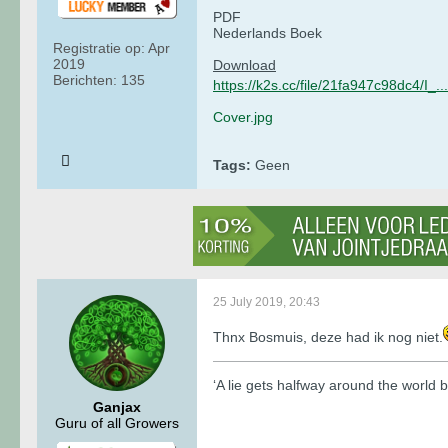
PDF
Nederlands Boek
Registratie op:
Apr
2019
Download
Berichten:
135
https://k2s.cc/file/21fa947c98dc4/I_.
Cover.jpg
Tags:
Geen
25 July 2019, 20:43
Thnx Bosmuis, deze had ik nog niet.
‘A lie gets halfway around the world b
Ganjax
Guru of all Growers