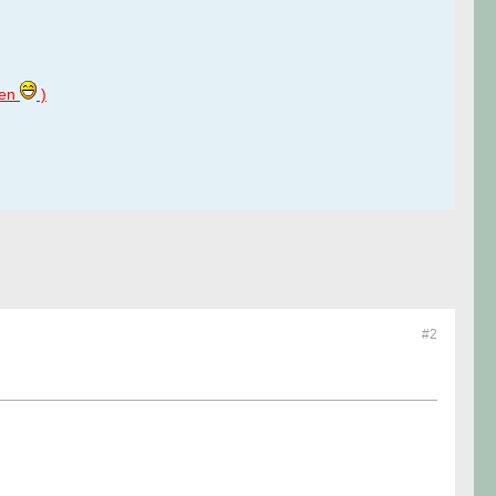
len
)
#2