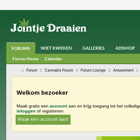
WIET KWEKEN
GALLERIES
420SHOP
FORUMS
Forum Home
Calendar
Forum
Cannabis Forum
Forum Lounge
Amusement
Welkom bezoeker
Maak gratis een
account
aan en krijg toegang tot het volledi
inloggen
of registreren.
Maak een account aan!