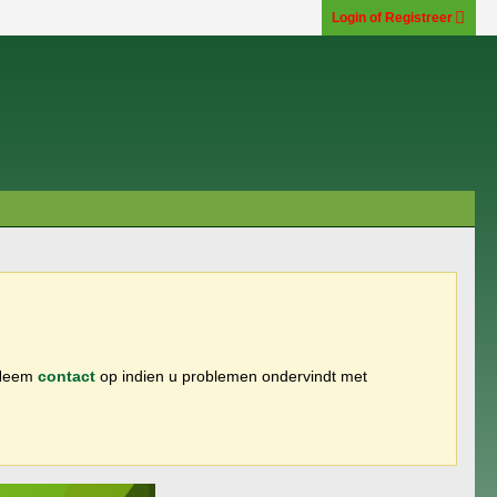
Login of Registreer
 Neem
contact
op indien u problemen ondervindt met