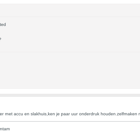
ted
?
er met accu en slakhuis,ken je paar uur onderdruk houden.zelfmaken m
amtam