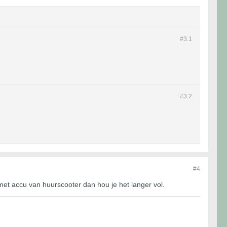
#3.
1
#3.
2
#4
et accu van huurscooter dan hou je het langer vol.