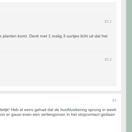
#2.
1
e planten komt. Denk met 1 malig 3 uurtjes licht uit dat het
#2.
2
#3
mijdelijk! Heb al eens gehad dat de hoofdzekering sprong in week
kon er gauw even een verlengsnoer in het stopcontact gedaan