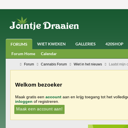
WIET KWEKEN
GALLERIES
420SHOP
FORUMS
Forum Home
Calendar
Forum
Cannabis Forum
Wiet in het nieuws
Laatst mijn
Welkom bezoeker
Maak gratis een
account
aan en krijg toegang tot het volledi
inloggen
of registreren.
Maak een account aan!