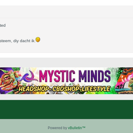
ted
steem, diy dacht ik.
Powered by
vBulletin™