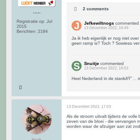
2 comments
Registratie op:
Jul
Jefkewiltnogs
commented
2015
13 December 2022, 16:49
Berichten:
2184
Ja ik heb eigenlijk er nog niet ove
geen ramp is? Toch ? Sowieso ve
Snuitje
commented
13 December 2022, 16:53
Heel Nederland in de stankðŸ˜… no
13 December 2022, 17:03
Als de stroom uitvalt tijdens de voll
zeven van de bloei - die vervangen 
worden waar de afzuiger aan zat zoda
Hork