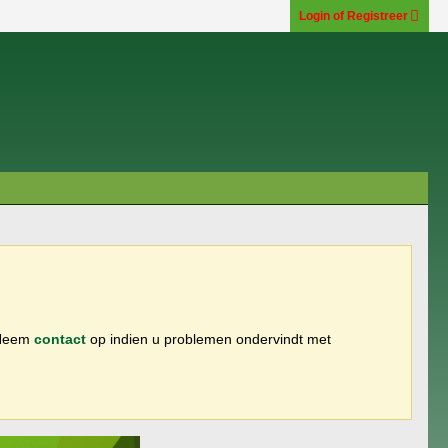
Login of Registreer
 Neem
contact
op indien u problemen ondervindt met