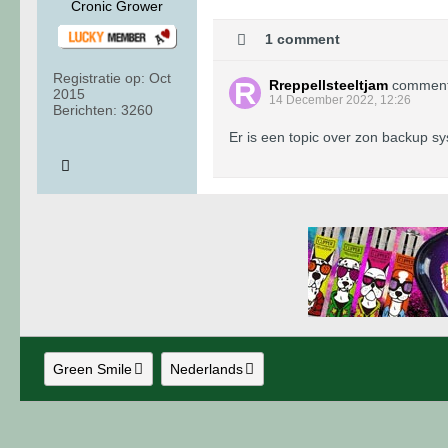
Cronic Grower
1 comment
Registratie op:
Oct
Rreppellsteeltjam
commen
2015
14 December 2022, 12:26
Berichten:
3260
Er is een topic over zon backup sy
Green Smile
Nederlands