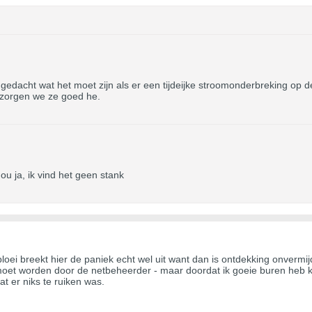
r gedacht wat het moet zijn als er een tijdeijke stroomonderbreking op d
rzorgen we ze goed he.
u ja, ik vind het geen stank
e bloei breekt hier de paniek echt wel uit want dan is ontdekking onver
moet worden door de netbeheerder - maar doordat ik goeie buren heb 
t er niks te ruiken was.