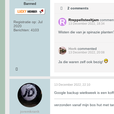
Banned
2 comments
Rreppellsteeltjam
commen
Registratie op:
Jul
13 December 2022, 18:34
2020
Berichten:
4103
Wisten die van je spinazie planten
Hork
commented
13 December 2022, 20:08
Ja die waren zelf ook bezig!
13 December 2022, 22:10
Google backup wietkweek is een koff
verzonden vanaf mijn bos hut met t
joremkrank