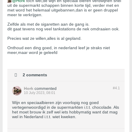
Hork
toch wel,de wijn en speciaal bieren verdwijnen snel
uit de supermarkt schappen binnen korte tijd, verder met en
met word het helemaal uitgebannen,dan is er geen druppel
meer te verkrijgen.
Zelfde als met de sigaretten aan de gang is.
dit gaat tevens nog veel tankstations de nek omdraaien ook.
Precies wat ze willen,alles is al gepland.
Onthoud een ding goed, in nederland leef je straks niet
meer,maar word je geleefd
2 comments
Hork
commented
#4.
1
10 July 2023, 08:01
Wijn en speciaalbieren zijn voorlopig nog goed
vertegenwoordigd in de supermarkten i.t.t. chocolade. Als
het moet brouw ik zelf wel iets hobbymatig want dat mag
wel in Nederland i.t.t. wiet kweken.