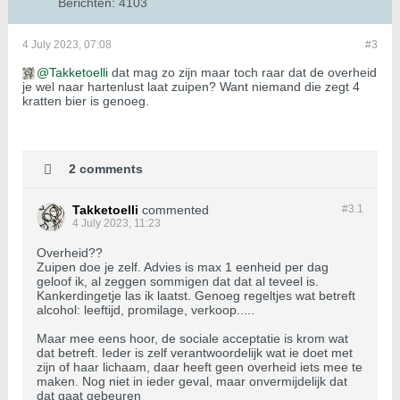
Berichten:
4103
4 July 2023, 07:08
#3
Takketoelli
dat mag zo zijn maar toch raar dat de overheid
je wel naar hartenlust laat zuipen? Want niemand die zegt 4
kratten bier is genoeg.
2 comments
Takketoelli
commented
#3.
1
4 July 2023, 11:23
Overheid??
Zuipen doe je zelf. Advies is max 1 eenheid per dag
geloof ik, al zeggen sommigen dat dat al teveel is.
Kankerdingetje las ik laatst. Genoeg regeltjes wat betreft
alcohol: leeftijd, promilage, verkoop.....
Maar mee eens hoor, de sociale acceptatie is krom wat
dat betreft. Ieder is zelf verantwoordelijk wat ie doet met
zijn of haar lichaam, daar heeft geen overheid iets mee te
maken. Nog niet in ieder geval, maar onvermijdelijk dat
dat gaat gebeuren