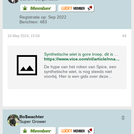
Registratie op:
Sep 2022
Berichten:
483
16 May 2024, 15:04
#4
Synthetische wiet is gore troep, dit is waarom
https://www.vice.com/nl/article/nnapbz/wat-is-er-in-godsnaam-aan-de-hand-met-synthetische-wiet-232
De hype van het roken van Spice, een
synthetische wiet, is nog steeds niet
voorbij. Hier is een gids over deze
levensgevaarlijke fopwiet.
Bo$wachter
Super Grower