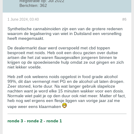
Registratie op:
Jul 2022
Berichten:
362
1 June 2024, 03:40
#6
Synthetische cannabinoiden zijn een van de grotere redenen
waarom de legalisering van wiet in Duitsland een versnelling
heeft meegemaakt.
De dealermarkt daar werd overspoeld met cbd toppen
besproeit met noids. Heb ooit een docu gezien over duitse
artsen die het zat waren flauwgevallen jongeren binnen te
krijgen op de spoedeisende hulp omdat ze out gingen en zich
niet lekker voelde.
Heb zelf ook weleens noids opgelost in food grade alcohol
99%, dit dan vermengt met PG en de alcohol uit laten drogen.
Zeer stoned, korte duur. Na wat langer gebruik slapeloze
nachten want je word elke 15 minuten wakker voor een dosis.
Normale wiet pakt je op den duur ook niet meer. Matter of fact,
heb nog wel ergens een flesje liggen van vorige jaar zal me
vape weer eens klaarmaken
ronde 3
-
ronde 2
-
ronde 1