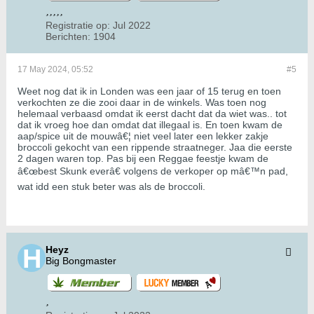
Registratie op:
Jul 2022
Berichten:
1904
17 May 2024, 05:52
#5
Weet nog dat ik in Londen was een jaar of 15 terug en toen
verkochten ze die zooi daar in de winkels. Was toen nog
helemaal verbaasd omdat ik eerst dacht dat da wiet was.. tot
dat ik vroeg hoe dan omdat dat illegaal is. En toen kwam de
aap/spice uit de mouwâ€¦ niet veel later een lekker zakje
broccoli gekocht van een rippende straatneger. Jaa die eerste
2 dagen waren top. Pas bij een Reggae feestje kwam de
â€œbest Skunk everâ€ volgens de verkoper op mâ€™n pad,
wat idd een stuk beter was als de broccoli.
Heyz
Big Bongmaster