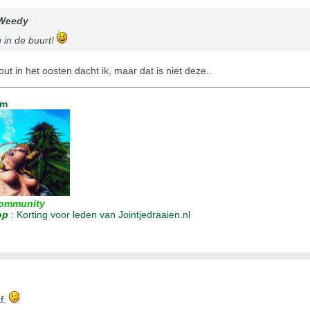
Weedy
 in de buurt!
t in het oosten dacht ik, maar dat is niet deze..
um
ommunity
op
:
Korting voor leden van Jointjedraaien.nl
af.