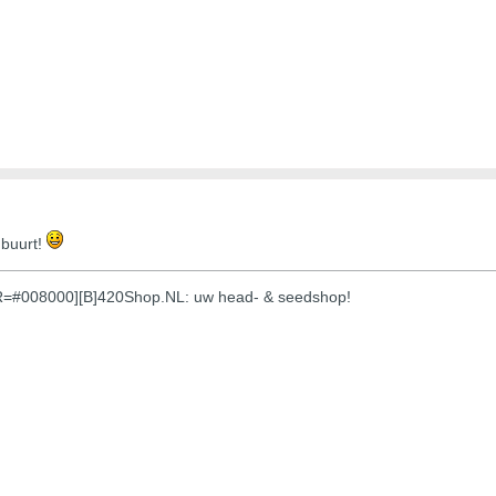
 buurt!
OR=#008000][B]420Shop.NL: uw head- & seedshop!