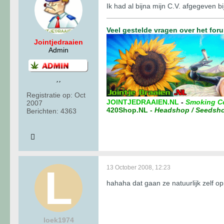
Ik had al bijna mijn C.V. afgegeven 
Veel gestelde vragen over het for
Jointjedraaien
Admin
Registratie op:
Oct
JOINTJEDRAAIEN.NL
-
Smoking C
2007
420Shop.NL
-
Headshop / Seedsh
Berichten:
4363
13 October 2008, 12:23
hahaha dat gaan ze natuurlijk zelf 
loek1974