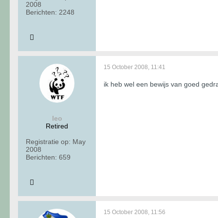
2008
Berichten:
2248
15 October 2008, 11:41
ik heb wel een bewijs van goed ged
leo
Retired
Registratie op:
May
2008
Berichten:
659
15 October 2008, 11:56