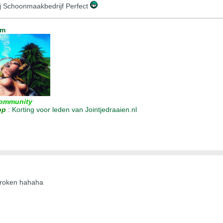
bij Schoonmaakbedrijf Perfect
um
ommunity
op
:
Korting voor leden van Jointjedraaien.nl
oproken hahaha