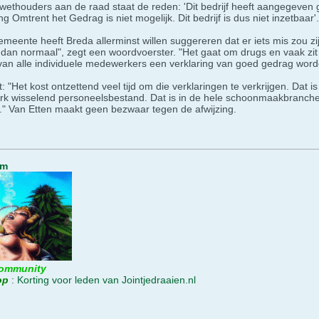
wethouders aan de raad staat de reden: 'Dit bedrijf heeft aangegeven 
g Omtrent het Gedrag is niet mogelijk. Dit bedrijf is dus niet inzetbaar'.
eente heeft Breda allerminst willen suggereren dat er iets mis zou zi
dan normaal", zegt een woordvoerster. "Het gaat om drugs en vaak zit
k van alle individuele medewerkers een verklaring van goed gedrag word
: "Het kost ontzettend veel tijd om die verklaringen te verkrijgen. Da
rk wisselend personeelsbestand. Dat is in de hele schoonmaakbranche he
n." Van Etten maakt geen bezwaar tegen de afwijzing.
um
ommunity
op
:
Korting voor leden van Jointjedraaien.nl