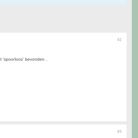
#2
t 'spoorloos' bevonden...
#3