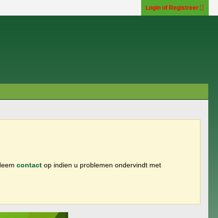
Login of Registreer
 Neem
contact
op indien u problemen ondervindt met