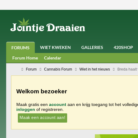
WIET KWEKEN
GALLERIES
420SHOP
FORUMS
Forum Home
Calendar
Forum
Cannabis Forum
Wiet in het nieuws
Breda haalt 
Welkom bezoeker
Maak gratis een
account
aan en krijg toegang tot het volledi
inloggen
of registreren.
Maak een account aan!