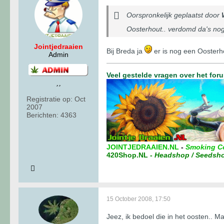
Oorspronkelijk geplaatst door
Oosterhout.. verdomd da's nog
Jointjedraaien
Bij Breda ja
er is nog een Oosterhou
Admin
Veel gestelde vragen over het for
Registratie op:
Oct
2007
Berichten:
4363
JOINTJEDRAAIEN.NL
-
Smoking C
420Shop.NL
-
Headshop / Seedsh
15 October 2008, 17:50
Jeez, ik bedoel die in het oosten.. M