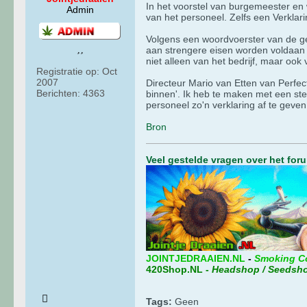
In het voorstel van burgemeester en 
Admin
van het personeel. Zelfs een Verklarin
Volgens een woordvoerster van de gem
aan strengere eisen worden voldaan 
niet alleen van het bedrijf, maar oo
Registratie op:
Oct
2007
Directeur Mario van Etten van Perfect
Berichten:
4363
binnen'. Ik heb te maken met een ste
personeel zo'n verklaring af te geve
Bron
Veel gestelde vragen over het for
JOINTJEDRAAIEN.NL
-
Smoking C
420Shop.NL
-
Headshop / Seedsh
Tags:
Geen