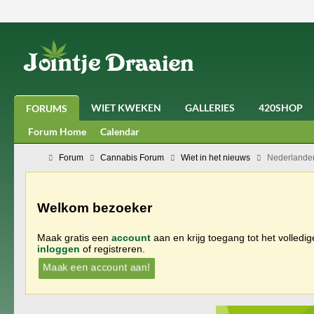
WIET KWEKEN
GALLERIES
420SHOP
FORUMS
Forum Home
Calendar
Forum
Cannabis Forum
Wiet in het nieuws
Nederlander
Welkom bezoeker
Maak gratis een
account
aan en krijg toegang tot het volledi
inloggen
of registreren.
Maak een account aan!