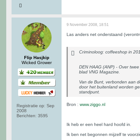
9 November 2008, 18:51
Las anders net onderstaand (verontr
Criminoloog: coffeeshop in 201
Flip Hasjkip
Wicked Grower
DEN HAAG (ANP) - Over twee ja
blad VNG Magazine.
Van de Bunt, verbonden aan de 
door het buitenland worden gea
standpunt.
Bron :
www.ziggo.nl
Registratie op:
Sep
2008
Berichten:
3595
Ik heb er een heel hard hoofd in.
Ik ben net begonnen mijzelf te voorzi