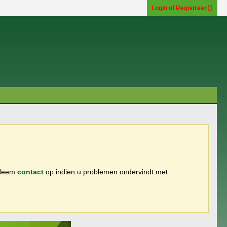
Login of Registreer
 Neem
contact
op indien u problemen ondervindt met