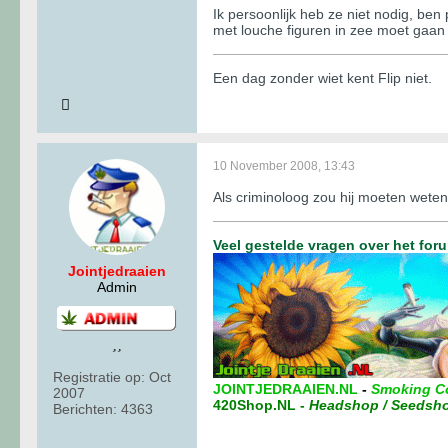
Ik persoonlijk heb ze niet nodig, ben
met louche figuren in zee moet gaan
Een dag zonder wiet kent Flip niet.
10 November 2008, 13:43
Als criminoloog zou hij moeten weten 
Veel gestelde vragen over het for
Jointjedraaien
Admin
Registratie op:
Oct
JOINTJEDRAAIEN.NL
-
Smoking C
2007
420Shop.NL
-
Headshop / Seedsh
Berichten:
4363