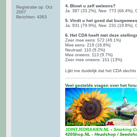
4. Blowt u zelf weleens?
Registratie op:
Oct
Ja: 387 (33.2%), Nee: 773 (66.4%),
2007
Berichten:
4363
5. Vindt u het goed dat burgemees
Ja: 931 (79.9%), Nee: 231 (19.8%),
6. Het CDA heeft met deze stellin
Zeer mee eens: 572 (49.1%)
Mee eens: 219 (18.8%)
Neutraal: 110 (9.2%)
Mee oneens: 113 (9.7%)
Zeer mee oneens: 151 (13%)
Lijkt me duidelijk dat het CDA slech
Veel gestelde vragen over het for
JOINTJEDRAAIEN.NL
-
Smoking C
420Shop.NL
-
Headshop / Seedsh