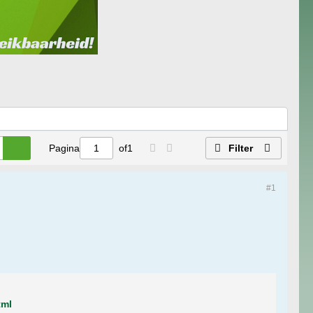
Pagina
of
1
Filter
#1
tml