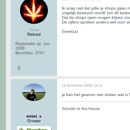
Ik snap niet dat jullie je shops gaa
ongelijk bewezen wordt! (en dit bedoel
Dat de shops open mogen blijven zo
De cijfers spreken anders wel voor zic
Jona
Greetzzz
Retired
Registratie op:
Jun
2008
Berichten:
2797
11 November 2008, 16:22
je kan het gewoon niet sluiten wat is
Schutto In tha house
emiel_s
Grower