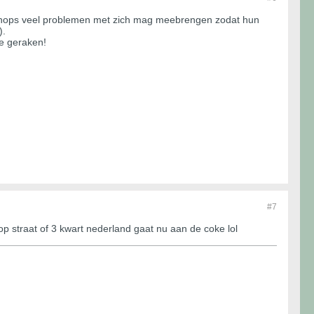
 de shops veel problemen met zich mag meebrengen zodat hun
).
e geraken!
#7
op straat of 3 kwart nederland gaat nu aan de coke lol