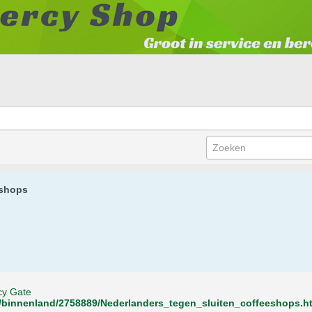
eshops
cy Gate
l/binnenland/2758889/Nederlanders_tegen_sluiten_coffeeshops.h