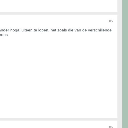
#5
nder nogal uiteen te lopen, net zoals die van de verschillende
hops.
#6