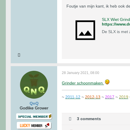
Foutje van mijn kant, ik heb ook d
SLX Wiet Grind
https://www.d
De SLX is met 
28 January 2021, 08:00
Grinder schoonmaken.
~
2011-12
~
2012-13
~
2017
~
2019
QnQ
Godlike Grower
3 comments