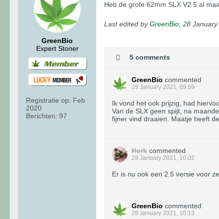
Heb de grote 62mm SLX V2.5 al maan
Last edited by
GreenBio
;
28 January
GreenBio
Expert Stoner
5 comments
GreenBio
commented
28 January 2021, 09:59
Registratie op:
Feb
Ik vond het ook prijzig, had hierv
2020
Van de SLX geen spijt, na maanden
Berichten:
97
fijner vind draaien. Maatje heeft de
Hork
commented
28 January 2021, 10:02
Er is nu ook een 2.5 versie voor z
GreenBio
commented
28 January 2021, 10:13