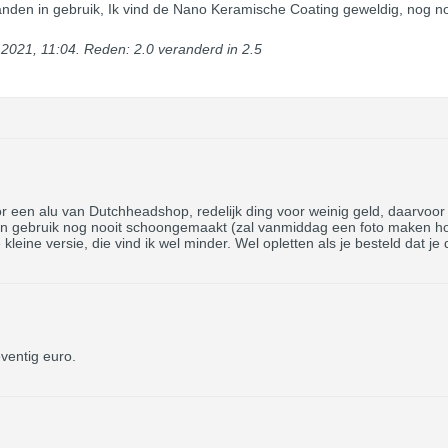
den in gebruik, Ik vind de Nano Keramische Coating geweldig, nog n
 2021, 11:04
.
Reden:
2.0 veranderd in 2.5
oor een alu van Dutchheadshop, redelijk ding voor weinig geld, daarvoor
 gebruik nog nooit schoongemaakt (zal vanmiddag een foto maken hoe j
 kleine versie, die vind ik wel minder. Wel opletten als je besteld dat j
eventig euro.