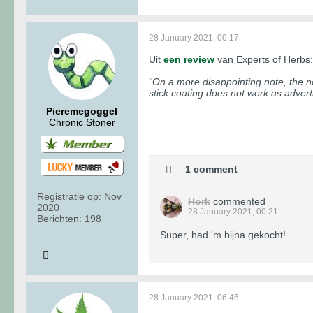
28 January 2021, 00:17
Uit
een review
van Experts of Herbs:
“On a more disappointing note, the no
stick coating does not work as advert
Pieremegoggel
Chronic Stoner
1 comment
Registratie op:
Nov
Hork
commented
2020
28 January 2021, 00:21
Berichten:
198
Super, had 'm bijna gekocht!
28 January 2021, 06:46