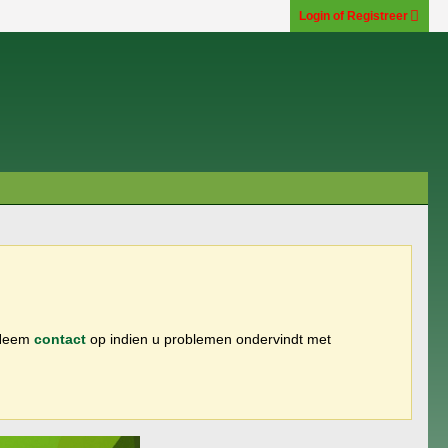
Login of Registreer
 Neem
contact
op indien u problemen ondervindt met