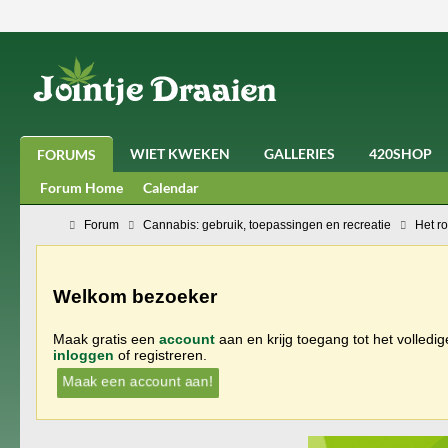
WIET KWEKEN
GALLERIES
420SHOP
FORUMS
Forum Home
Calendar
Forum
Cannabis: gebruik, toepassingen en recreatie
Het r
Welkom bezoeker
Maak gratis een
account
aan en krijg toegang tot het volledi
inloggen
of registreren.
Maak een account aan!