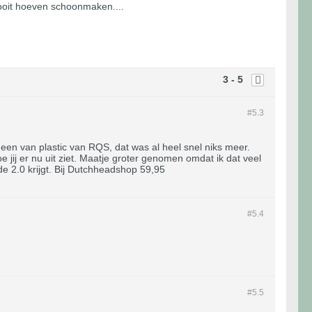
ooit hoeven schoonmaken....
3 - 5
#5.
3
 een van plastic van RQS, dat was al heel snel niks meer.
ij er nu uit ziet. Maatje groter genomen omdat ik dat veel
e de 2.0 krijgt. Bij Dutchheadshop 59,95
#5.
4
#5.
5