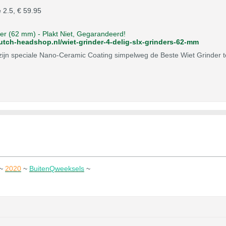
e 2.5, € 59.95
er (62 mm) - Plakt Niet, Gegarandeerd!
utch-headshop.nl/wiet-grinder-4-delig-slx-grinders-62-mm
zijn speciale Nano-Ceramic Coating simpelweg de Beste Wiet Grinder te
~
2020
~
BuitenQweeksels
~