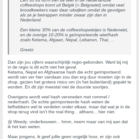
Een 50 tot 60% van de wiet in de Nederlandse
coffeeshops komt uit België (= Belgowiet) omdat veel
broodkwekers naar daar uitwijken omdat de gevolgen
als ze je betrappen minder zwaar zijn dan in
Nederland.
Een kleine 30% van de coffeeshopwietjes is Nederwiet,
en de overige 10-20% is geïmporteerde wiet/hash
zoals Ketama, Afgaan, Nepal, Lebanon, Thai, ...
Greetz
Dan zijn jou cijfers waarschijnlijk regio-gebonden. Want bij mij
in de regio is dit echt niet het geval.
Ketama, Nepal en Afghaanse hash die echt geïmporteerd
wordt van ver hier vandaan zou dan erg duur moeten zijn in de
shop, gezien het grotere risico om (in het buitenland) gepakt te
worden. En dit zijn meestal niet de duurste soortjes.
Overigens wordt veel hash versneden met rommel /
nederhash. De echte geïmporteerde hash weten de
liefhebbers wel te verdelen onder elkaar, maar dat wat je in de
shop terug vind isn't the real thing... althans... hier niet.
@ Weedy: onderbouwen... hmm, neem maar van mij aan dat
ik het kan weten.
Maar jongens, ik geef jullie geen ongelijk hoor, er zijn ook