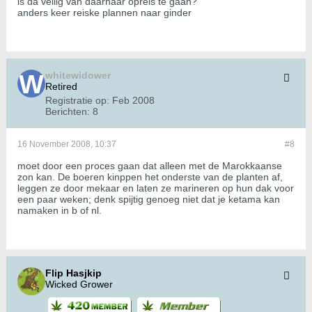
is da veilig van daarnaar opreis te gaan?
anders keer reiske plannen naar ginder
whitewidower
Retired
Registratie op:
Feb 2008
Berichten:
8
16 November 2008, 10:37
#8
moet door een proces gaan dat alleen met de Marokkaanse
zon kan. De boeren kinppen het onderste van de planten af,
leggen ze door mekaar en laten ze marineren op hun dak voor
een paar weken; denk spijtig genoeg niet dat je ketama kan
namaken in b of nl.
Flip Hasjkip
Wicked Grower