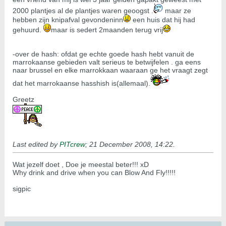
2000 plantjes al de plantjes waren geoogst .
maar ze
hebben zijn knipafval gevondeninn
een huis dat hij had
gehuurd.
maar is sedert 2maanden terug vrij
-over de hash: ofdat ge echte goede hash hebt vanuit de
marrokaanse gebieden valt serieus te betwijfelen . ga eens
naar brussel en elke marrokkaan waaraan ge het vraagt zegt
dat het marrokaanse hasshish is(allemaal).
Greetz
Last edited by
PITcrew
;
21 December 2008, 14:22
.
Wat jezelf doet , Doe je meestal beter!!! xD
Why drink and drive when you can Blow And Fly!!!!!
sigpic