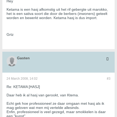
Hey
Ketama is een hasj afkomstig uit het rif gebergte uit marokko,
het is een sativa soort die door de berbers (inwoners) geteelt
worden en bewerkt worden. Ketama hasj is dus import.
Grtz
Gasten
24 March 2008, 14:02
#3
Re: KETAMA [HASJ]
Daar heb ik al hasj van gerookt, van Ktema.
Echt gek hoe professioneel ze daar omgaan met hasj als ik
mag geloven wat men mij vertelde allesinds.
Enfin, professioneel is veel gezegd, maar smokkelen is daar
een "kunst".