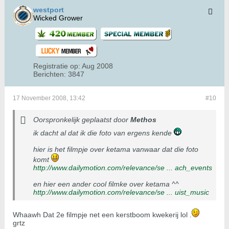
westport
Wicked Grower
Registratie op:
Aug 2008
Berichten:
3847
17 November 2008, 13:42
#10
Oorspronkelijk geplaatst door
Methos
ik dacht al dat ik die foto van ergens kende
hier is het filmpje over ketama vanwaar dat die foto
komt
http://www.dailymotion.com/relevance/se ... ach_events
en hier een ander cool filmke over ketama ^^
http://www.dailymotion.com/relevance/se ... uist_music
Whaawh Dat 2e filmpje net een kerstboom kwekerij lol .
grtz