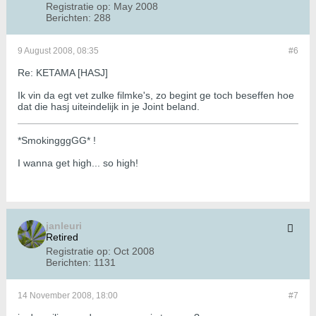
Registratie op:
May 2008
Berichten:
288
9 August 2008, 08:35
#6
Re: KETAMA [HASJ]
Ik vin da egt vet zulke filmke's, zo begint ge toch beseffen hoe
dat die hasj uiteindelijk in je Joint beland.
*SmokingggGG* !
I wanna get high... so high!
janleuri
Retired
Registratie op:
Oct 2008
Berichten:
1131
14 November 2008, 18:00
#7