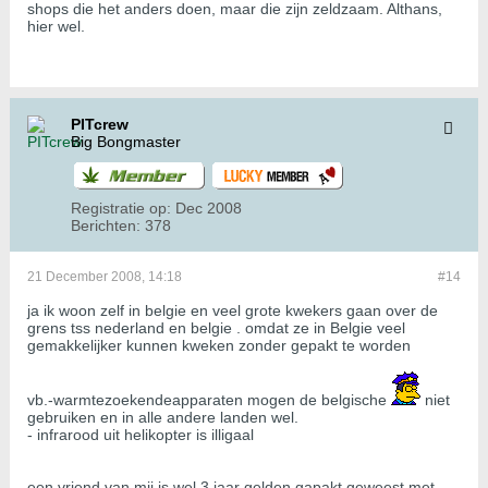
shops die het anders doen, maar die zijn zeldzaam. Althans,
hier wel.
PITcrew
Big Bongmaster
Registratie op:
Dec 2008
Berichten:
378
21 December 2008, 14:18
#14
ja ik woon zelf in belgie en veel grote kwekers gaan over de
grens tss nederland en belgie . omdat ze in Belgie veel
gemakkelijker kunnen kweken zonder gepakt te worden
vb.-warmtezoekendeapparaten mogen de belgische
niet
gebruiken en in alle andere landen wel.
- infrarood uit helikopter is illigaal
een vriend van mij is wel 3 jaar gelden gapakt geweest met