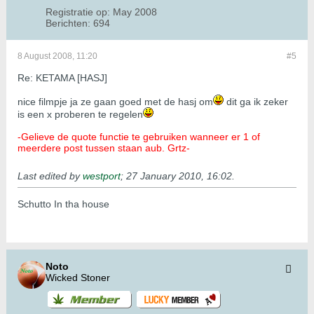
Registratie op:
May 2008
Berichten:
694
8 August 2008, 11:20
#5
Re: KETAMA [HASJ]
nice filmpje ja ze gaan goed met de hasj om
dit ga ik zeker
is een x proberen te regelen
-Gelieve de quote functie te gebruiken wanneer er 1 of
meerdere post tussen staan aub. Grtz-
Last edited by
westport
;
27 January 2010, 16:02
.
Schutto In tha house
Noto
Wicked Stoner