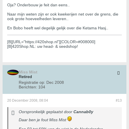
Oja? Onderbouw je feit dan eens..
Naar mijn weten zijn er ook kwekerijen net over de grens, die
ook grote hoeveelheden leveren..
En Bobo heeft wel degelijk gelijk over die Ketama Hasj..
[B][URL="https://420shop.nl"][COLOR=#008000]
[B]420Shop.NL: uw head- & seedshop!
Miss Mist
Retired
Registratie op:
Dec 2008
Berichten:
104
20 December 2008, 08:04
#13
Oorspronkelijk geplaatst door
Cannab0y
Daar ben je fout Miss Mist