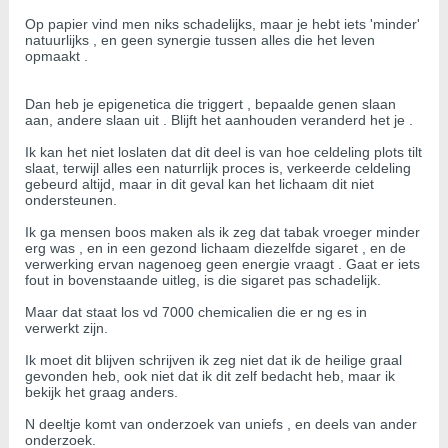
Op papier vind men niks schadelijks, maar je hebt iets 'minder'
natuurlijks , en geen synergie tussen alles die het leven
opmaakt .
Dan heb je epigenetica die triggert , bepaalde genen slaan
aan, andere slaan uit . Blijft het aanhouden veranderd het je .
Ik kan het niet loslaten dat dit deel is van hoe celdeling plots tilt
slaat, terwijl alles een naturrlijk proces is, verkeerde celdeling
gebeurd altijd, maar in dit geval kan het lichaam dit niet
ondersteunen.
Ik ga mensen boos maken als ik zeg dat tabak vroeger minder
erg was , en in een gezond lichaam diezelfde sigaret , en de
verwerking ervan nagenoeg geen energie vraagt . Gaat er iets
fout in bovenstaande uitleg, is die sigaret pas schadelijk.
Maar dat staat los vd 7000 chemicalien die er ng es in
verwerkt zijn.
Ik moet dit blijven schrijven ik zeg niet dat ik de heilige graal
gevonden heb, ook niet dat ik dit zelf bedacht heb, maar ik
bekijk het graag anders.
N deeltje komt van onderzoek van uniefs , en deels van ander
onderzoek.