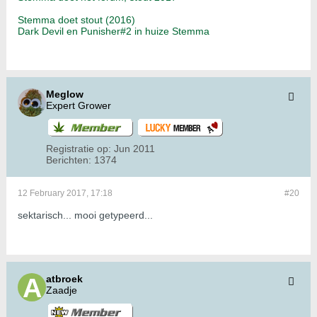
Stemma doet stout (2016)
Dark Devil en Punisher#2 in huize Stemma
Meglow
Expert Grower
Registratie op:
Jun 2011
Berichten:
1374
12 February 2017, 17:18
#20
sektarisch... mooi getypeerd...
atbroek
Zaadje