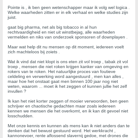
Pointe is , ik ben geen wetenschapper maar ik volg wel logica .
Welke waarheden zitten er in elk verhaal en welke studies zijn
juist.
gaat big pharma, net als big tobacco in al hun
rechtvaardigheid en niet uit winstbejag, alle waarheden
vermelden en niks van onderzoek sponsoren of downplayen .
Maar wat help dit nu mensen op dit moment, iedereen voelt
zich machteloos bij zoiets .
Wat ik vind dat niet klopt is ons eten zit vol troep , tabak zit vol
troep , mensen die niet roken krijgen kanker van omgeving en
rokers van te roken. Het natuurlijke proces van foutieve
celdeling en verwerking word aangestuurd , men kan alles ,
maar hoe het onstaat gaat men binnen 100 jaar nog niet
weten, waarom ... moet ik het zeggen of kunnen jullie het zelf
invullen ?
Ik kan het niet korter zeggen of mooier verwoorden, ben geen
schrijver en chaotische gedachten maar zoals iedereen
kennen we mensen die het overkomt, en ik kan dit gevoel niet
losschudden.
Met onze kennis en kunnen als mens kan ik niet anders dan te
denken dat het bewust gestuurd word. Het werkkracht ,
kannonevoer, rente aflossend slavernij gedoe, met drones die