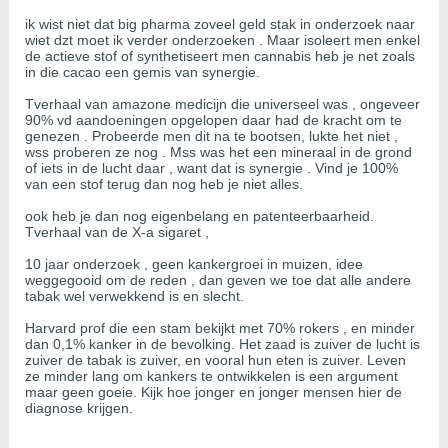
ik wist niet dat big pharma zoveel geld stak in onderzoek naar
wiet dzt moet ik verder onderzoeken . Maar isoleert men enkel
de actieve stof of synthetiseert men cannabis heb je net zoals
in die cacao een gemis van synergie.
Tverhaal van amazone medicijn die universeel was , ongeveer
90% vd aandoeningen opgelopen daar had de kracht om te
genezen . Probeerde men dit na te bootsen, lukte het niet ,
wss proberen ze nog . Mss was het een mineraal in de grond
of iets in de lucht daar , want dat is synergie . Vind je 100%
van een stof terug dan nog heb je niet alles.
ook heb je dan nog eigenbelang en patenteerbaarheid.
Tverhaal van de X-a sigaret ,
10 jaar onderzoek , geen kankergroei in muizen, idee
weggegooid om de reden , dan geven we toe dat alle andere
tabak wel verwekkend is en slecht.
Harvard prof die een stam bekijkt met 70% rokers , en minder
dan 0,1% kanker in de bevolking. Het zaad is zuiver de lucht is
zuiver de tabak is zuiver, en vooral hun eten is zuiver. Leven
ze minder lang om kankers te ontwikkelen is een argument
maar geen goeie. Kijk hoe jonger en jonger mensen hier de
diagnose krijgen.