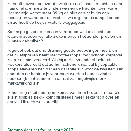
ze heeft gezwegen over de wietolie) na 1 nacht mocht ze naar
huis omdat er niets te vinden was en de klachten over waren.
Het mensje weegt maar 39 kg en slikt een hele rits aan
medicijnen waardoor de wietolie ws erg hard is aangekomen
en ze heeft de flesjes wietolie weggegooid.
Sommige gezonde mensen verdragen wiet al slecht dus
waarom zouden wel alle zieke mensen het zonder problemen
kunnen gebruiken?
Ik geloof ook dat dhr. Bruining goede bedoelingen heeft, en
dat hij afspraken heeft met coffeeshops voor schoon knipafval
is op zich niet verkeerd. Als hij met bevriende of bekende
kwekers afspreekt dat ze hun schone knipafval bij bepaalde
shops afleveren kan dat een garantie zijn voor de kwaliteit. Dat
daar dan de hoofdprijs voor moet worden betaals vind ik
persoonlijk niet kunnen, maar dat zal ongetwijfeld ook
marktwerking zijn.
Ik heb nog nooit een bijeenkomst van hem bezocht, maar als
ik zijn filmpjes bekijk komt hij steeds meer sektarisch over en
dat vind ik toch wel zorgelijk.
Stemma doet het forum, stout 2017