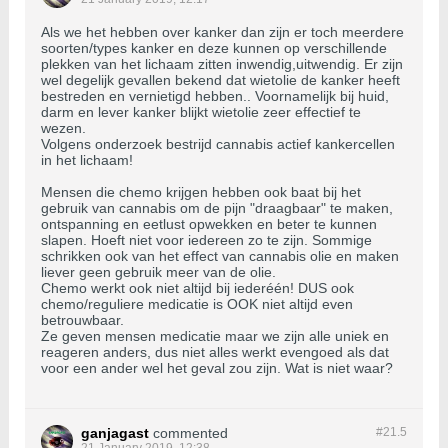
Als we het hebben over kanker dan zijn er toch meerdere
soorten/types kanker en deze kunnen op verschillende
plekken van het lichaam zitten inwendig,uitwendig. Er zijn
wel degelijk gevallen bekend dat wietolie de kanker heeft
bestreden en vernietigd hebben.. Voornamelijk bij huid,
darm en lever kanker blijkt wietolie zeer effectief te
wezen.
Volgens onderzoek bestrijd cannabis actief kankercellen
in het lichaam!
Mensen die chemo krijgen hebben ook baat bij het
gebruik van cannabis om de pijn "draagbaar" te maken,
ontspanning en eetlust opwekken en beter te kunnen
slapen. Hoeft niet voor iedereen zo te zijn. Sommige
schrikken ook van het effect van cannabis olie en maken
liever geen gebruik meer van de olie.
Chemo werkt ook niet altijd bij iederéén! DUS ook
chemo/reguliere medicatie is OOK niet altijd even
betrouwbaar.
Ze geven mensen medicatie maar we zijn alle uniek en
reageren anders, dus niet alles werkt evengoed als dat
voor een ander wel het geval zou zijn. Wat is niet waar?
ganjagast
commented
#21.
5