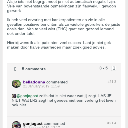
Als je iets niet begrijpt moet je niet automatisch negatief zijn.
Vele van bovenstaande opmerkingen zijn flauwekul, gewoon
giswerk.
Ik heb veel ervaring met kankerpatienten en zie in alle
gevallen positieve berichten als ze wietolie gebruiken, de juiste
dosis dan. Van te veel wiet (THC) gaat een gezond iemand
ook onder tafel.
Hierbij wens ik alle patienten veel succes. Laat je niet gek
maken door halve waarheden maar zoek goed advies.
3 - 5
5 comments
belladonna
commented
#21.
3
21 January 2019, 11:59
ganjagast
zelfs dat is niet waar wat jij zegt. LAS JE
NIET Wat LR2 zegt het genees niet een verleng het leven
ook niet
ganjagast
commented
#21.
4
21 January 2019, 12:17