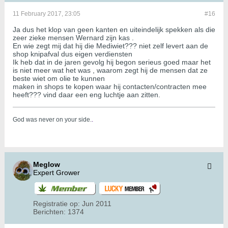
11 February 2017, 23:05
#16
Ja dus het klop van geen kanten en uiteindelijk spekken als die
zeer zieke mensen Wernard zijn kas .
En wie zegt mij dat hij die Mediwiet??? niet zelf levert aan de
shop knipafval dus eigen verdiensten
Ik heb dat in de jaren gevolg hij begon serieus goed maar het
is niet meer wat het was , waarom zegt hij de mensen dat ze
beste wiet om olie te kunnen
maken in shops te kopen waar hij contacten/contracten mee
heeft??? vind daar een eng luchtje aan zitten.
God was never on your side.
.
Meglow
Expert Grower
Registratie op:
Jun 2011
Berichten:
1374