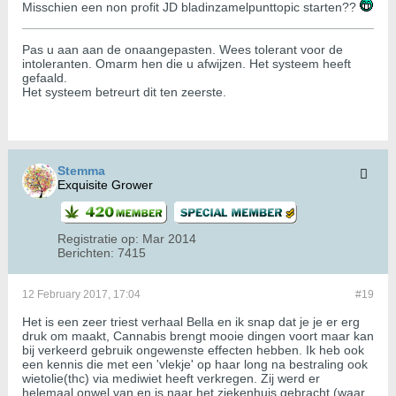
Misschien een non profit JD bladinzamelpunttopic starten??
Pas u aan aan de onaangepasten. Wees tolerant voor de
intoleranten. Omarm hen die u afwijzen. Het systeem heeft
gefaald.
Het systeem betreurt dit ten zeerste.
Stemma
Exquisite Grower
Registratie op:
Mar 2014
Berichten:
7415
12 February 2017, 17:04
#19
Het is een zeer triest verhaal Bella en ik snap dat je je er erg
druk om maakt, Cannabis brengt mooie dingen voort maar kan
bij verkeerd gebruik ongewenste effecten hebben. Ik heb ook
een kennis die met een 'vlekje' op haar long na bestraling ook
wietolie(thc) via mediwiet heeft verkregen. Zij werd er
helemaal onwel van en is naar het ziekenhuis gebracht (waar