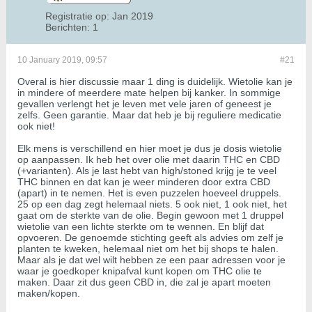
Registratie op:
Jan 2019
Berichten:
1
10 January 2019, 09:57
#21
Overal is hier discussie maar 1 ding is duidelijk. Wietolie kan je
in mindere of meerdere mate helpen bij kanker. In sommige
gevallen verlengt het je leven met vele jaren of geneest je
zelfs. Geen garantie. Maar dat heb je bij reguliere medicatie
ook niet!
Elk mens is verschillend en hier moet je dus je dosis wietolie
op aanpassen. Ik heb het over olie met daarin THC en CBD
(+varianten). Als je last hebt van high/stoned krijg je te veel
THC binnen en dat kan je weer minderen door extra CBD
(apart) in te nemen. Het is even puzzelen hoeveel druppels.
25 op een dag zegt helemaal niets. 5 ook niet, 1 ook niet, het
gaat om de sterkte van de olie. Begin gewoon met 1 druppel
wietolie van een lichte sterkte om te wennen. En blijf dat
opvoeren. De genoemde stichting geeft als advies om zelf je
planten te kweken, helemaal niet om het bij shops te halen.
Maar als je dat wel wilt hebben ze een paar adressen voor je
waar je goedkoper knipafval kunt kopen om THC olie te
maken. Daar zit dus geen CBD in, die zal je apart moeten
maken/kopen.