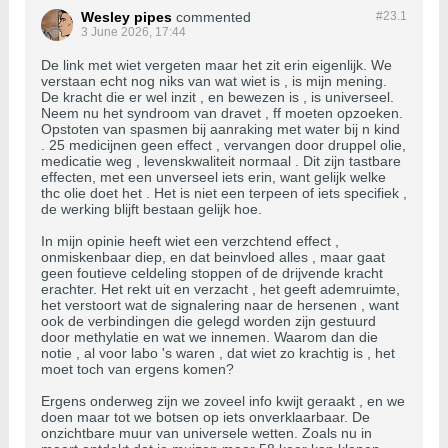
Wesley pipes
commented
#23.
1
3 June 2026, 17:44
De link met wiet vergeten maar het zit erin eigenlijk. We
verstaan echt nog niks van wat wiet is , is mijn mening.
De kracht die er wel inzit , en bewezen is , is universeel.
Neem nu het syndroom van dravet , ff moeten opzoeken.
Opstoten van spasmen bij aanraking met water bij n kind
. 25 medicijnen geen effect , vervangen door druppel olie,
medicatie weg , levenskwaliteit normaal . Dit zijn tastbare
effecten, met een unverseel iets erin, want gelijk welke
thc olie doet het . Het is niet een terpeen of iets specifiek ,
de werking blijft bestaan gelijk hoe.
In mijn opinie heeft wiet een verzchtend effect ,
onmiskenbaar diep, en dat beinvloed alles , maar gaat
geen foutieve celdeling stoppen of de drijvende kracht
erachter. Het rekt uit en verzacht , het geeft ademruimte,
het verstoort wat de signalering naar de hersenen , want
ook de verbindingen die gelegd worden zijn gestuurd
door methylatie en wat we innemen. Waarom dan die
notie , al voor labo 's waren , dat wiet zo krachtig is , het
moet toch van ergens komen?
Ergens onderweg zijn we zoveel info kwijt geraakt , en we
doen maar tot we botsen op iets onverklaarbaar. De
onzichtbare muur van universele wetten. Zoals nu in