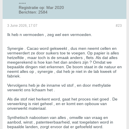
Registratie op:
Mar 2020
Berichten:
2584
3 June 2026, 17:07
#23
Ik heb n vermoeden , zeg wel een vermoeden.
Synergie . Cacao word gekweekt , dus men neemt cellen en
vermeerdert ze door suikers toe te voegen. Op papier is alles
hetzelfde , maar toch is de smaak anders , flets. Als dat alles
meegerekend is hoe kan het dan anders zijn ? Omdat we
bepaalde dingen niet erkennen. De boom staat in de natuur en
neemt alles op , synergie , dat heb je niet in de lab kweek of
fabriek.
Vervolgens heb je de inname vd stof , en door methylatie
verwerkt ons lichaam het .
Als die stof niet herkent word, gaat het proces niet goed . De
verwerking is niet geheel , en er komt een opbouw van
onverwerkt materiaal.
Synthetisch nabootsen van alles , omwille van vraag en
aanbod, winst , patenteerbaarheid, wat toegelaten word in
bepaalde landen, zorgt ervoor dat er gefoefeld word.