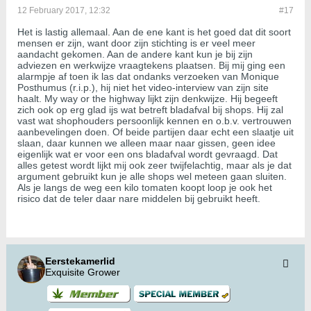
12 February 2017, 12:32
#17
Het is lastig allemaal. Aan de ene kant is het goed dat dit soort
mensen er zijn, want door zijn stichting is er veel meer
aandacht gekomen. Aan de andere kant kun je bij zijn
adviezen en werkwijze vraagtekens plaatsen. Bij mij ging een
alarmpje af toen ik las dat ondanks verzoeken van Monique
Posthumus (r.i.p.), hij niet het video-interview van zijn site
haalt. My way or the highway lijkt zijn denkwijze. Hij begeeft
zich ook op erg glad ijs wat betreft bladafval bij shops. Hij zal
vast wat shophouders persoonlijk kennen en o.b.v. vertrouwen
aanbevelingen doen. Of beide partijen daar echt een slaatje uit
slaan, daar kunnen we alleen maar naar gissen, geen idee
eigenlijk wat er voor een ons bladafval wordt gevraagd. Dat
alles getest wordt lijkt mij ook zeer twijfelachtig, maar als je dat
argument gebruikt kun je alle shops wel meteen gaan sluiten.
Als je langs de weg een kilo tomaten koopt loop je ook het
risico dat de teler daar nare middelen bij gebruikt heeft.
Eerstekamerlid
Exquisite Grower