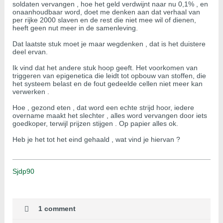
soldaten vervangen , hoe het geld verdwijnt naar nu 0,1% , en
onaanhoudbaar word, doet me denken aan dat verhaal van
per rijke 2000 slaven en de rest die niet mee wil of dienen,
heeft geen nut meer in de samenleving.
Dat laatste stuk moet je maar wegdenken , dat is het duistere
deel ervan.
Ik vind dat het andere stuk hoop geeft. Het voorkomen van
triggeren van epigenetica die leidt tot opbouw van stoffen, die
het systeem belast en de fout gedeelde cellen niet meer kan
verwerken .
Hoe , gezond eten , dat word een echte strijd hoor, iedere
overname maakt het slechter , alles word vervangen door iets
goedkoper, terwijl prijzen stijgen . Op papier alles ok.
Heb je het tot het eind gehaald , wat vind je hiervan ?
Sjdp90
1 comment