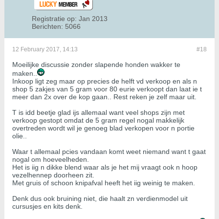
Registratie op:
Jan 2013
Berichten:
5066
12 February 2017, 14:13
#18
Moeilijke discussie zonder slapende honden wakker te
maken..
Inkoop ligt zeg maar op precies de helft vd verkoop en als n
shop 5 zakjes van 5 gram voor 80 eurie verkoopt dan laat ie t
meer dan 2x over de kop gaan.. Rest reken je zelf maar uit.
T is idd beetje glad ijs allemaal want veel shops zijn met
verkoop gestopt omdat de 5 gram regel nogal makkelijk
overtreden wordt wil je genoeg blad verkopen voor n portie
olie..
Waar t allemaal pcies vandaan komt weet niemand want t gaat
nogal om hoeveelheden.
Het is iig n dikke blend waar als je het mij vraagt ook n hoop
vezelhennep doorheen zit.
Met gruis of schoon knipafval heeft het iig weinig te maken.
Denk dus ook bruining niet, die haalt zn verdienmodel uit
cursusjes en kits denk.