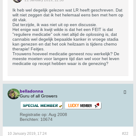
21 January 2019, 12:38
Ik heb wel degelijk gelezen wat LR heeft geschreven. Dat
wilt niet zeggen dat ik het helemaal eens ben met hem op
dit vlak.
Dat terzijde, ik was niet uit op een discussie.
Het enige wat ik kwijt wilde is dat het een FEIT is dat
"reguliere medicatie" ook niet altijd de oplossing is, dat
cannabis wel degelijk bepaalde kanker in vroege stadia
kan genezen en dat het ook heilzaam is tijdens chemo
therapie! Feitjes.
Trouwens hoeveel medicatie geneest nou werkelijk? De
meeste moeten voor langere tijd dan wel voor het leven
medicatie op recept hebben waar is de genezing?
belladonna
Guru of all Growers
Registratie op:
Aug 2008
Berichten:
10674
10 January 2019, 17:24
#22