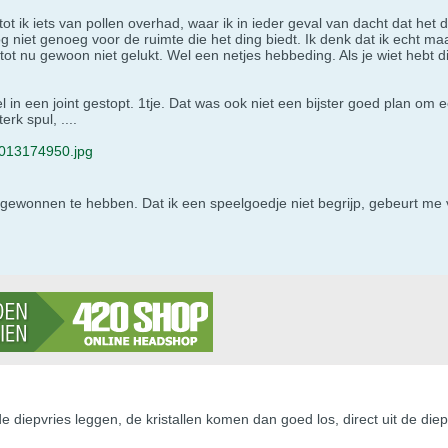
t ik iets van pollen overhad, waar ik in ieder geval van dacht dat het
 niet genoeg voor de ruimte die het ding biedt. Ik denk dat ik echt m
t nu gewoon niet gelukt. Wel een netjes hebbeding. Als je wiet hebt di
l in een joint gestopt. 1tje. Dat was ook niet een bijster goed plan om 
rk spul, ....
013174950.jpg
s gewonnen te hebben. Dat ik een speelgoedje niet begrijp, gebeurt me
 de diepvries leggen, de kristallen komen dan goed los, direct uit de di