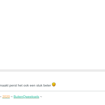
 maakt perst het ook een stuk beter
~
2020
~
BuitenQweeksels
~