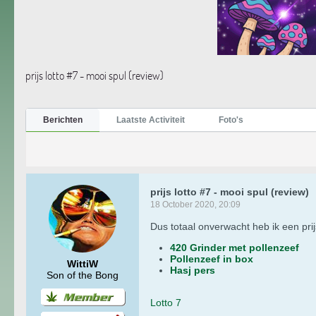
prijs lotto #7 - mooi spul (review)
Berichten
Laatste Activiteit
Foto's
prijs lotto #7 - mooi spul (review)
18 October 2020, 20:09
Dus totaal onverwacht heb ik een pri
420 Grinder met pollenzeef
Pollenzeef in box
WittiW
Hasj pers
Son of the Bong
Lotto 7