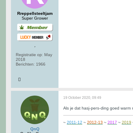
Rreppellsteeltjam
Super Grower
Registratie op:
May
2018
Berichten:
1966
19 October 2020, 09:49
Als je dat hasj-pers-ding goed warm
~
2011-12
~
2012-13
~
2017
~
2019
QnQ