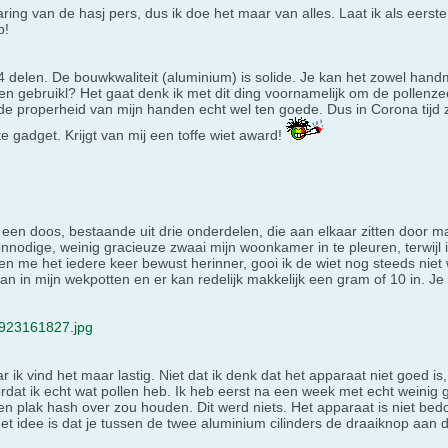
ing van de hasj pers, dus ik doe het maar van alles. Laat ik als eerste
p!
 4 delen. De bouwkwaliteit (aluminium) is solide. Je kan het zowel ha
n gebruikl? Het gaat denk ik met dit ding voornamelijk om de pollenzee
de properheid van mijn handen echt wel ten goede. Dus in Corona tijd z
e gadget. Krijgt van mij een toffe wiet award!
s een doos, bestaande uit drie onderdelen, die aan elkaar zitten door m
odige, weinig gracieuze zwaai mijn woonkamer in te pleuren, terwijl ik
 en me het iedere keer bewust herinner, gooi ik de wiet nog steeds nie
an in mijn wekpotten en er kan redelijk makkelijk een gram of 10 in. Je 
923161827.jpg
ik vind het maar lastig. Niet dat ik denk dat het apparaat niet goed is,
dat ik echt wat pollen heb. Ik heb eerst na een week met echt weinig 
en plak hash over zou houden. Dit werd niets. Het apparaat is niet b
 Het idee is dat je tussen de twee aluminium cilinders de draaiknop aa