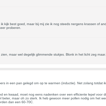
 ik kijk best goed, maar bij mij zie ik nog steeds nergens krassen of and
 keer proberen.
s zien, maar wel degelijk glimmende stukjes. Blonk in het licht zeg ma
rs in een pan gelegd om op te warmen (inductie). Net zolang totdat ik
d en kwaad, moet nog eens nadenken over een efficiente lepel voor dit
l beter, maar oh zo sterk. Ik heb gewoon meer pollen nodig om het werk
worden dan een 60-70C.