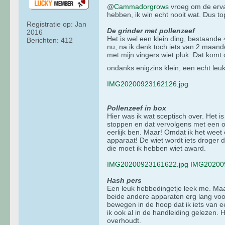
@
Cammadorgrows
vroeg om de ervar
hebben, ik win echt nooit wat. Dus to
Registratie op:
Jan
De grinder met pollenzeef
2016
Het is wel een klein ding, bestaande
Berichten:
412
nu, na ik denk toch iets van 2 maande
met mijn vingers wiet pluk. Dat komt 
ondanks enigzins klein, een echt leuk
IMG20200923162126.jpg
Pollenzeef in box
Hier was ik wat sceptisch over. Het i
stoppen en dat vervolgens met een onn
eerlijk ben. Maar! Omdat ik het weet
apparaat! De wiet wordt iets droger d
die moet ik hebben wiet award.
IMG20200923161622.jpg
IMG20200
Hash pers
Een leuk hebbedingetje leek me. Maar 
beide andere apparaten erg lang voor
bewegen in de hoop dat ik iets van e
ik ook al in de handleiding gelezen.
overhoudt.