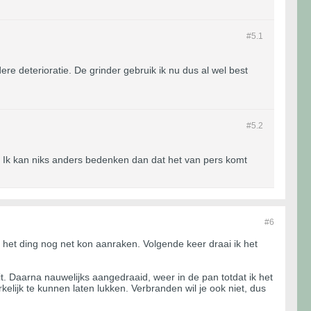
#5.
1
ere deterioratie. De grinder gebruik ik nu dus al wel best
#5.
2
ar. Ik kan niks anders bedenken dan dat het van pers komt
#6
 het ding nog net kon aanraken. Volgende keer draai ik het
. Daarna nauwelijks aangedraaid, weer in de pan totdat ik het
elijk te kunnen laten lukken. Verbranden wil je ook niet, dus