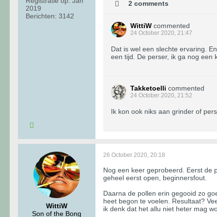
Registratie op:
Jan
2 comments
2019
Berichten:
3142
WittiW
commented
24 October 2020, 21:47
Dat is wel een slechte ervaring. En
een tijd. De perser, ik ga nog een
Takketoelli
commented
24 October 2020, 21:52
Ik kon ook niks aan grinder of per
26 October 2020, 20:18
Nog een keer geprobeerd. Eerst de pe
geheel eerst open, beginnersfout.
Daarna de pollen erin gegooid zo goe
heet begon te voelen. Resultaat? Vee
WittiW
ik denk dat het allu niet heter mag 
Son of the Bong