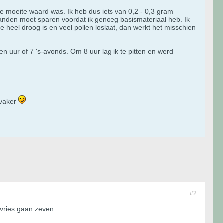
 de moeite waard was. Ik heb dus iets van 0,2 - 0,3 gram
aanden moet sparen voordat ik genoeg basismateriaal heb. Ik
e heel droog is en veel pollen loslaat, dan werkt het misschien
een uur of 7 's-avonds. Om 8 uur lag ik te pitten en werd
 vaker
#2
epvries gaan zeven.