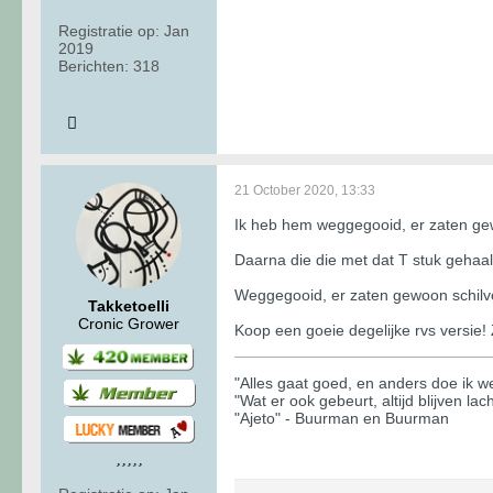
Registratie op:
Jan
2019
Berichten:
318
21 October 2020, 13:33
Ik heb hem weggegooid, er zaten gew
Daarna die die met dat T stuk gehaal
Weggegooid, er zaten gewoon schilve
Takketoelli
Cronic Grower
Koop een goeie degelijke rvs versie! 
"Alles gaat goed, en anders doe ik wel
"Wat er ook gebeurt, altijd blijven lac
"Ajeto" - Buurman en Buurman