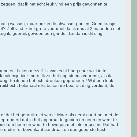
 zeggen, dat ik het echt leuk vind een prijs gewonnen te
ndmatig wassen, maar ook in de afwasser gooien. Geen krasje
f? Zelf vind ik het grote voordeel dat ik dus al 2 maanden niet
eg ik, gebruik gewoon een grinder. En dan is dit ding,
agneten. Ik ken mezelf. Ik was echt bang daar wiet in te
 ook mijn bier mors. Ik zie het nog steeds voor me, als ik
t weg. En ik heb het echt dronken geprobeerd! Wat een leuk
ruikt echt helemaal niks buiten de box. Dit ding verdient, de
 of dat het gebruik niet werkt. Maar als eerst duurt het met de
geprobeerd dat in het apparaat te gooien en heen en weer te
edoeld om heen en weer te bewegen met iets ertussen. Dat had
n de onder- of bovenkant aandraait en dan geperste hash