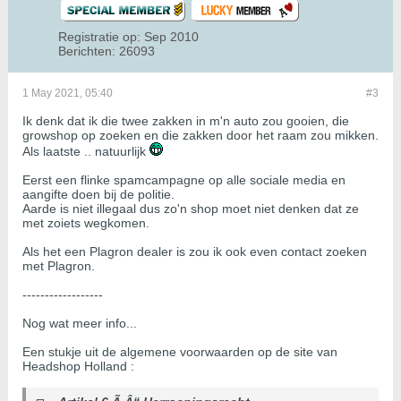
Registratie op:
Sep 2010
Berichten:
26093
1 May 2021, 05:40
#3
Ik denk dat ik die twee zakken in m'n auto zou gooien, die
growshop op zoeken en die zakken door het raam zou mikken.
Als laatste .. natuurlijk
Eerst een flinke spamcampagne op alle sociale media en
aangifte doen bij de politie.
Aarde is niet illegaal dus zo'n shop moet niet denken dat ze
met zoiets wegkomen.
Als het een Plagron dealer is zou ik ook even contact zoeken
met Plagron.
------------------
Nog wat meer info...
Een stukje uit de algemene voorwaarden op de site van
Headshop Holland :