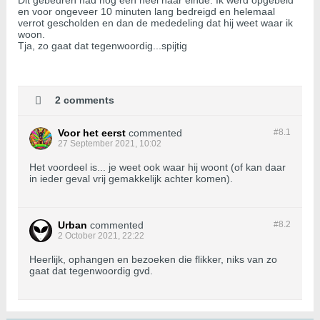
Dit gebeuren had nog een heel naar einde. Ik werd opgebeld
en voor ongeveer 10 minuten lang bedreigd en helemaal
verrot gescholden en dan de mededeling dat hij weet waar ik
woon.
Tja, zo gaat dat tegenwoordig...spijtig
2 comments
Voor het eerst
commented
#8.
1
27 September 2021, 10:02
Het voordeel is... je weet ook waar hij woont (of kan daar
in ieder geval vrij gemakkelijk achter komen).
Urban
commented
#8.
2
2 October 2021, 22:22
Heerlijk, ophangen en bezoeken die flikker, niks van zo
gaat dat tegenwoordig gvd.