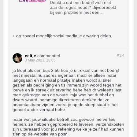
Denkt u dat een bedrijf zich niet
aan de regels houdt? Bijvoorbeeld
bij een probleem met een
aankoop, abonnement, energie- of
telecomcontract, algemene
voorwaarden, pakketreis,
misleiding of op social media. Meld
+ op zoveel mogelijk social media je ervaring delen.
dit bij ons. We kunnen optreden als
een bedrijf zich niet aan de regels
houdt.
eeltje
commented
#3.
4
3 May 2021, 18:05
ja klopt als een bus 2.50 heb je uitreksel van het bedrijf
met meestal huisadres eigenaar. maar er alleen maar
langsgaan en normaal praatje maken wordt al snel
gezien als bedreiging en tis immers zijn woord tegen het
jouwe en ik spreek uit ervaring hehe heb dr weleens last
mee gekregen van de woute. mja was het dubbel en
dwars waard. sommige directeuren denken dat ze
onaantastbaar zijn en zodra je op de stoep staat is het
geheel ander verhaal hehe
maar wat jouw situatie betreft zou gewoon me verlies
nemen, ze hebben geprobeerd te leveren, verzendkosten
zijn uiteraaard voor jou rekening welke je zelf had kunnen
zien op de website van posnl.