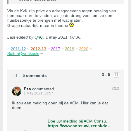
Via de KvK zijn prive en adresgegevens tegen betaling van
een paar euro te vinden, als je de drang voelt om ze een
huisbezoekje te brengen met wat maten.
Grapje natuurlijk, maar in theorie
Last edited by
QnQ
;
1 May 2021, 08:36
.
~
2011-12
~
2012-13
~
2017
~
2019
~
2020
~
BuitenQweeksels
~
3 - 5
5 comments
Ess
commented
#3.
3
1 May 2021, 13:57
Ik zou een melding doen bij de ACM. Hier kan je dat
doen:
Doe uw melding bij ACM ConsuWijzer | ACM ConsuWijzer
https://www.consuwijzer.nl/doe-uw-melding-bij-acm-consuwijzer