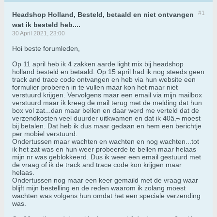
#1
Headshop Holland, Besteld, betaald en niet ontvangen
wat ik besteld heb....
30 April 2021, 23:00
Hoi beste forumleden,
Op 11 april heb ik 4 zakken aarde light mix bij headshop
holland besteld en betaald. Op 15 april had ik nog steeds geen
track and trace code ontvangen en heb via hun website een
formulier proberen in te vullen maar kon het maar niet
verstuurd krijgen. Vervolgens maar een email via mijn mailbox
verstuurd maar ik kreeg de mail terug met de melding dat hun
box vol zat...dan maar bellen en daar werd me verteld dat de
verzendkosten veel duurder uitkwamen en dat ik 40â‚¬ moest
bij betalen. Dat heb ik dus maar gedaan en hem een berichtje
per mobiel verstuurd.
Ondertussen maar wachten en wachten en nog wachten...tot
ik het zat was en hun weer probeerde te bellen maar helaas
mijn nr was geblokkeerd. Dus ik weer een email gestuurd met
de vraag of ik de track and trace code kon krijgen maar
helaas.
Ondertussen nog maar een keer gemaild met de vraag waar
blijft mijn bestelling en de reden waarom ik zolang moest
wachten was volgens hun omdat het een speciale verzending
was.