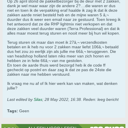
Op 26 april stond de pakketbezorger bij de deur met 2 zakken,
dank je wel maar waar zijn de andere 2?....die waren er dus
niet en toen ik de verpakking eraf haalde ik zag ik dat ik deze
zakken aarde nniet besteld heb en de mijne waren 5 â‚¬
duurder dus ik weer een email naar ze gestuurd. Toen kreeg ik
het antwoord dat ze die RHP lightmix niet verkopen en dat
deze zakken veel duurder waren (Terra Professional) en dat ik
alles maar moest terug sturen en nooit meer bij hun wil kopen.
Terug sturen ok maar dan moet ik 27â‚¬ verzendkosten
betalen en ik heb nu voor 2 zakken maar liefst 106â‚¬ betaald
dus het zou zo eerlijk zijn als jullie me 66â‚¬ teruggeven. Die
van headshop holland laten niks meer van zich horen en
hebben ze in feite 66â‚¬ van me gestolen.
En toen de aarde thuis werd bezorgd heb ik de code ff
gecheckt op postnl en daar zag ik dat ze pas de 24ste die
zakken naar me hebben verstuurd.
Ik vraag me nu af of Ik hier werk kan van maken, wat denken
jullie?
Last edited by
Silas
;
28 May 2022, 16:38
.
Reden:
leeg bericht
Tags:
Geen