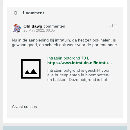
1 comment
Old dawg
commented
#11.
1
20 May 2022, 00:05
Nu in de aanbieding bij intratuin, ga het zelf ook halen, is
gewoon goed, en scheelt ook weer voor de portemonnee
Intratuin potgrond 70 L
https://www.intratuin.nl/intratuin-potgrond-rhp-70-l.html
Intratuin potgrond is geschikt voor
alle buitenplanten in bloempotten-
en bakken. Deze potgrond is het
hele jaar te gebruiken. Inhoud 70
liter.
Alvast succes