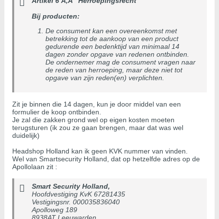
Artikel 6 Ã‚Â“ Herroepingsrecht
Bij producten:
De consument kan een overeenkomst met
betrekking tot de aankoop van een product
gedurende een bedenktijd van minimaal 14
dagen zonder opgave van redenen ontbinden.
De ondernemer mag de consument vragen naar
de reden van herroeping, maar deze niet tot
opgave van zijn reden(en) verplichten.
Zit je binnen die 14 dagen, kun je door middel van een
formulier de koop ontbinden.
Je zal die zakken grond wel op eigen kosten moeten
terugsturen (ik zou ze gaan brengen, maar dat was wel
duidelijk)
Headshop Holland kan ik geen KVK nummer van vinden.
Wel van Smartsecurity Holland, dat op hetzelfde adres op de
Apollolaan zit :
Smart Security Holland,
Hoofdvestiging KvK 67281435
Vestigingsnr. 000035836040
Apolloweg 189
8938AT Leeuwarden