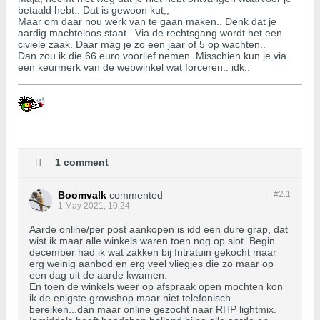
betaald hebt.. Dat is gewoon kut,,
Maar om daar nou werk van te gaan maken.. Denk dat je
aardig machteloos staat.. Via de rechtsgang wordt het een
civiele zaak. Daar mag je zo een jaar of 5 op wachten..
Dan zou ik die 66 euro voorlief nemen. Misschien kun je via
een keurmerk van de webwinkel wat forceren.. idk..
1 comment
Boomvalk
commented
#2.
1
1 May 2021, 10:24
Aarde online/per post aankopen is idd een dure grap, dat
wist ik maar alle winkels waren toen nog op slot. Begin
december had ik wat zakken bij Intratuin gekocht maar
erg weinig aanbod en erg veel vliegjes die zo maar op
een dag uit de aarde kwamen.
En toen de winkels weer op afspraak open mochten kon
ik de enigste growshop maar niet telefonisch
bereiken...dan maar online gezocht naar RHP lightmix.