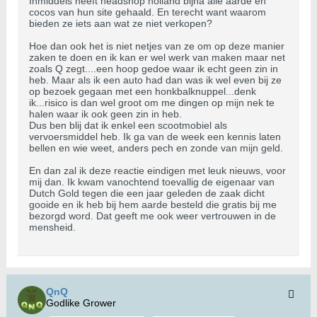
Inmiddels heeft headshop holland bijna alle aarde en
cocos van hun site gehaald. En terecht want waarom
bieden ze iets aan wat ze niet verkopen?
Hoe dan ook het is niet netjes van ze om op deze manier
zaken te doen en ik kan er wel werk van maken maar net
zoals Q zegt....een hoop gedoe waar ik echt geen zin in
heb. Maar als ik een auto had dan was ik wel even bij ze
op bezoek gegaan met een honkbalknuppel...denk
ik...risico is dan wel groot om me dingen op mijn nek te
halen waar ik ook geen zin in heb.
Dus ben blij dat ik enkel een scootmobiel als
vervoersmiddel heb. Ik ga van de week een kennis laten
bellen en wie weet, anders pech en zonde van mijn geld.
En dan zal ik deze reactie eindigen met leuk nieuws, voor
mij dan. Ik kwam vanochtend toevallig de eigenaar van
Dutch Gold tegen die een jaar geleden de zaak dicht
gooide en ik heb bij hem aarde besteld die gratis bij me
bezorgd word. Dat geeft me ook weer vertrouwen in de
mensheid.
QnQ
Godlike Grower