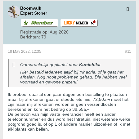
Boomvalk
Expert Stoner
Registratie op:
Aug 2020
Berichten:
79
18 May 2022, 12:35
#11
Oorspronkelijk geplaatst door
Kunichika
Hier besteld iedereen altijd bij trinacria, of je gaat het
afhalen. Nog nooit problemen gehad. Die hebben veel
voorraad en gewone prijzen!!
Ik probeer daar al een paar dagen een bestelling te plaatsen
maar bij afrekenen gaat er steeds iets mis, 72,50â‚¬ moet het
zijn maar mij afrekenen worden er geen verzendkosten
berekend en kom het bedrag op 38,55â‚¬.
De persoon van mijn vaste leverancier heeft een ander
telefoonnummer en dus word het Intratuin, niet wetende welke
potgrond goed is, of op 1 of andere manier uitzoeken of ik met
all4plants kan bellen.