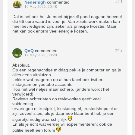
Nederhigh
commented
#4.
1
16 May 2021, 20:48
Dat is het ook he. Je moet bij jezelf goed nagaan hoeveel
die 66 euro waard is voor je. Van zoiets werk maken kan
heel bevredigend zijn, zeker als principe kwestie. Maar
het kan ook enorm veel energie kosten.
QnQ
commented
#4.
2
17 May 2021, 08:29
Absoluut.
Op een regenachtige middag pak je je computer en ga je
alles eens uitpluizen.
Lekker wat reageren op al hun faceboek-twitter-
instagram en youtube accounts.
Hou het wel netjes maar scherp. (anders wordt het
verwijderd)
Reviews achterlaten op review-sites geeft veel
voldoening.
ervaringen.nl trustpilot, kieskeurig.nl, trustedshops.nl er
zijn zoveel sites, als je daarmee klaar bent heb je een
sigaretje nodig waarschijnlijk
En als je echt wat verder wil experimenteren; ook de
politie heeft een forum