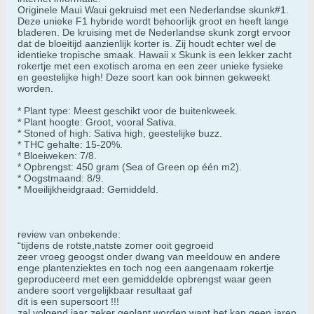
Originele Maui Waui gekruisd met een Nederlandse skunk#1.
Deze unieke F1 hybride wordt behoorlijk groot en heeft lange
bladeren. De kruising met de Nederlandse skunk zorgt ervoor
dat de bloeitijd aanzienlijk korter is. Zij houdt echter wel de
identieke tropische smaak. Hawaii x Skunk is een lekker zacht
rokertje met een exotisch aroma en een zeer unieke fysieke
en geestelijke high! Deze soort kan ook binnen gekweekt
worden.
* Plant type: Meest geschikt voor de buitenkweek.
* Plant hoogte: Groot, vooral Sativa.
* Stoned of high: Sativa high, geestelijke buzz.
* THC gehalte: 15-20%.
* Bloeiweken: 7/8.
* Opbrengst: 450 gram (Sea of Green op één m2).
* Oogstmaand: 8/9.
* Moeilijkheidgraad: Gemiddeld.
review van onbekende:
“tijdens de rotste,natste zomer ooit gegroeid
zeer vroeg geoogst onder dwang van meeldouw en andere
enge plantenziektes en toch nog een aangenaam rokertje
geproduceerd met een gemiddelde opbrengst waar geen
andere soort vergelijkbaar resultaat gaf
dit is een supersoort !!!
zal volgend jaar zeker geplant worden want het kan geen jaren