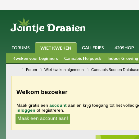
FORUMS
GALLERIES
420SHOP
WIET KWEKEN
Kweken voor beginners
Cannabis Helpdesk
Indoor Growing
Forum
Wiet kweken algemeen
Cannabis Soorten Databas
Welkom bezoeker
Maak gratis een
account
aan en krijg toegang tot het volledi
inloggen
of registreren.
Maak een account aan!