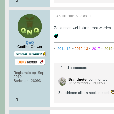
13 September 2019, 08:21
Ze kunnen wel lekker groot worden
QnQ
Godlike Grower
~
2011-12
~
2012-13
~
2017
~
2019
1 comment
Registratie op:
Sep
2010
Brandnetel
commented
Berichten:
26093
13 September 2019, 08:24
Ze schieten alleen nooit in bloei.