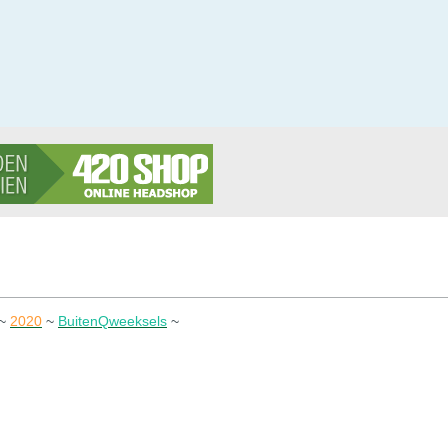
~
2020
~
BuitenQweeksels
~