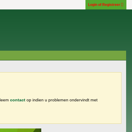
Login of Registreer
 Neem
contact
op indien u problemen ondervindt met