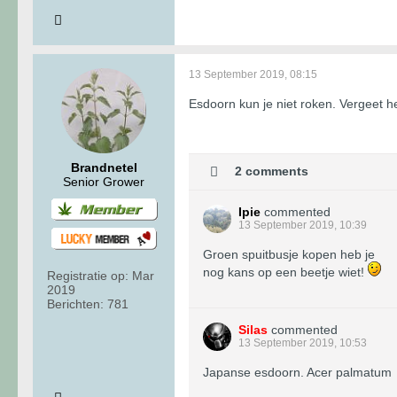
13 September 2019, 08:15
Esdoorn kun je niet roken. Vergeet h
Brandnetel
2 comments
Senior Grower
Ipie
commented
13 September 2019, 10:39
Groen spuitbusje kopen heb je
nog kans op een beetje wiet!
Registratie op:
Mar
2019
Berichten:
781
Silas
commented
13 September 2019, 10:53
Japanse esdoorn. Acer palmatum