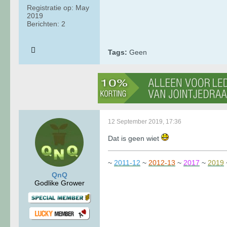
Registratie op:
May
2019
Berichten:
2
Tags:
Geen
12 September 2019, 17:36
Dat is geen wiet
~
2011-12
~
2012-13
~
2017
~
2019
QnQ
Godlike Grower