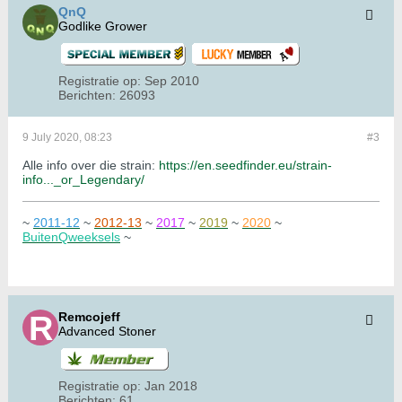
QnQ
Godlike Grower
Registratie op:
Sep 2010
Berichten:
26093
9 July 2020, 08:23
#3
Alle info over die strain:
https://en.seedfinder.eu/strain-
info..._or_Legendary/
~
2011-12
~
2012-13
~
2017
~
2019
~
2020
~
BuitenQweeksels
~
Remcojeff
Advanced Stoner
Registratie op:
Jan 2018
Berichten:
61