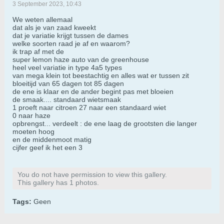
3 September 2023, 10:43
We weten allemaal
dat als je van zaad kweekt
dat je variatie krijgt tussen de dames
welke soorten raad je af en waarom?
ik trap af met de
super lemon haze auto van de greenhouse
heel veel variatie in type 4a5 types
van mega klein tot beestachtig en alles wat er tussen zit
bloeitijd van 65 dagen tot 85 dagen
de ene is klaar en de ander begint pas met bloeien
de smaak.... standaard wietsmaak
1 proeft naar citroen 27 naar een standaard wiet
0 naar haze
opbrengst... verdeelt : de ene laag de grootsten die langer
moeten hoog
en de middenmoot matig
cijfer geef ik het een 3
You do not have permission to view this gallery.
This gallery has 1 photos.
Tags:
Geen