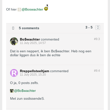
Of hier
Boswachter
3 - 5
5 comments
Bo$wachter
commented
#9.
3
11 July 2025, 14:57
Dat is een neppert, ik ben Bo$wachter. Heb nog een
dollar liggen dus ik ben de echte
Rreppellsteeltjam
commented
#9.
4
11 July 2025, 15:20
O ja, 0 posts zelfs.
Bo$wachter
Met zun ssslissendeS.