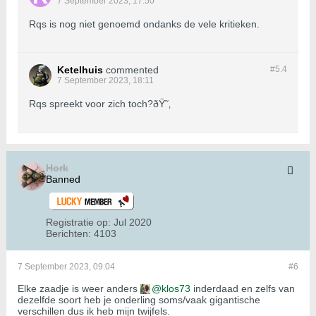
7 September 2023, 17:50
Rqs is nog niet genoemd ondanks de vele kritieken.
Ketelhuis
commented
#5.
4
7 September 2023, 18:11
Rqs spreekt voor zich toch?ðŸ˜‚
Hork
Banned
Registratie op:
Jul 2020
Berichten:
4103
7 September 2023, 09:04
#6
Elke zaadje is weer anders
klos73
inderdaad en zelfs van
dezelfde soort heb je onderling soms/vaak gigantische
verschillen dus ik heb mijn twijfels.