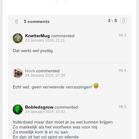
3 - 5
5 comments
KnetterMug
commented
#6.
3
23 January 2024, 21:11
Dat werkt wel prettig
Hork
commented
#6.
4
24 January 2024, 07:36
Echt wel, geen vervelende verrassingen!
Bobledsgrow
commented
#6.
5
24 January 2024, 15:42
Inderdaad maar dan moet je ze wel kunnen krijgen
Zo makkelijk als het voorheen was voor mij
Zo moeilijk kom ik er nu aan
En dan zit het vol spint en ellende