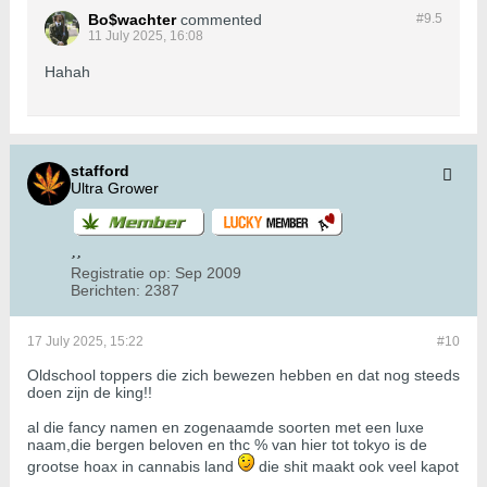
Bo$wachter
commented
#9.
5
11 July 2025, 16:08
Hahah
stafford
Ultra Grower
Registratie op:
Sep 2009
Berichten:
2387
17 July 2025, 15:22
#10
Oldschool toppers die zich bewezen hebben en dat nog steeds
doen zijn de king!!
al die fancy namen en zogenaamde soorten met een luxe
naam,die bergen beloven en thc % van hier tot tokyo is de
grootse hoax in cannabis land
die shit maakt ook veel kapot