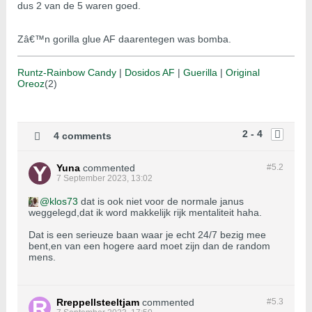
dus 2 van de 5 waren goed.
Zâ€™n gorilla glue AF daarentegen was bomba.
Runtz-Rainbow Candy
|
Dosidos AF
|
Guerilla
|
Original
Oreoz
(2)
2 - 4
4 comments
Yuna
commented
#5.
2
7 September 2023, 13:02
klos73
dat is ook niet voor de normale janus
weggelegd,dat ik word makkelijk rijk mentaliteit haha.
Dat is een serieuze baan waar je echt 24/7 bezig mee
bent,en van een hogere aard moet zijn dan de random
mens.
Rreppellsteeltjam
commented
#5.
3