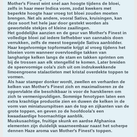
Mother's Finest wint snel aan hoogte tijdens de bloei,
zelfs in haar meer Indica vorm, zodat kwekers met
beperkte hoogte haar vroeg tot bloei zouden moeten
brengen. Net als andere, vooral Sativa, kruisingen, kan
deze soort het hele jaar door gestekt worden als
gewortelde stekjes of kleine zaailingen.
Het goddelijke aanzien en de geur van Mother's Finest in
volledige bloei zal iedere liefhebber van cannabis doen
verrukken, zelfs de meest toegewijde Sativa aanbidder.
Haar kegelvormige topformatie krijgt al vroeg tijdens het
bloeien vorm wanneer overvloedige takken van
langharige kelken langs de stam en takken sprinten om
bij de trossen aan elk stengellid te komen. Later breiden
de speervormige cola's zich uit om indrukwekkende
limoengroene stalactieten met kristal overdekte toppen te
vormen.
Als haar stamper donker wordt, zwellen en verharden de
kelken van Mother's Finest zich en maximaliseren ze de
oppervlakte die beschikbaar is voor de harsklieren om
zich te vermenigvuldigen. Sommige fenotypen laten een
extra krachtige productie zien en duwen de kelken in de
vorm van miniatuurspitsen aan de top en zijkanten van de
grote toppen, en geven zo de hoofdcola's een
kwaadaardige hoornachtige aanblik.
Muskusachtige, fruitige skunk en aardse Afghanica
elementen zijn duidelijk waarneembaar naast het scherpe
dennen Haze aroma van Mother's Finest's toppen.