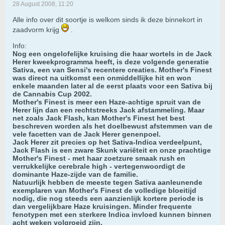
28 August 2008, 11:20
Alle info over dit soortje is welkom sinds ik deze binnekort in
zaadvorm krijg
.
Info:
Nog een ongelofelijke kruising die haar wortels in de Jack
Herer kweekprogramma heeft, is deze volgende generatie
Sativa, een van Sensi's recentere creaties. Mother's Finest
was direct na uitkomst een onmiddellijke hit en won
enkele maanden later al de eerst plaats voor een Sativa bij
de Cannabis Cup 2002.
Mother's Finest is meer een Haze-achtige spruit van de
Herer lijn dan een rechtstreeks Jack afstammeling. Maar
net zoals Jack Flash, kan Mother's Finest het best
beschreven worden als het doelbewust afstemmen van de
vele facetten van de Jack Herer genenpoel.
Jack Herer zit precies op het Sativa-Indica verdeelpunt,
Jack Flash is een zware Skunk variëteit en onze prachtige
Mother's Finest - met haar zoetzure smaak rush en
verrukkelijke cerebrale high - vertegenwoordigt de
dominante Haze-zijde van de familie.
Natuurlijk hebben de meeste tegen Sativa aanleunende
exemplaren van Mother's Finest de volledige bloeitijd
nodig, die nog steeds een aanzienlijk kortere periode is
dan vergelijkbare Haze kruisingen. Minder frequente
fenotypen met een sterkere Indica invloed kunnen binnen
acht weken volgroeid zijn.