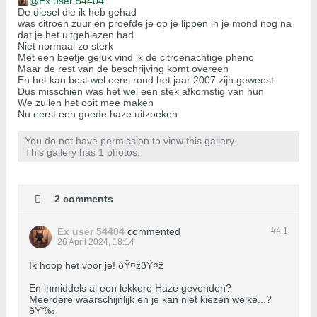
Ex user 54404
De diesel die ik heb gehad
was citroen zuur en proefde je op je lippen in je mond nog na
dat je het uitgeblazen had
Niet normaal zo sterk
Met een beetje geluk vind ik de citroenachtige pheno
Maar de rest van de beschrijving komt overeen
En het kan best wel eens rond het jaar 2007 zijn geweest
Dus misschien was het wel een stek afkomstig van hun
We zullen het ooit mee maken
Nu eerst een goede haze uitzoeken
You do not have permission to view this gallery.
This gallery has 1 photos.
2 comments
Ex user 54404
commented
#4.
1
26 April 2024, 18:14
Ik hoop het voor je! ðŸ¤žðŸ¤ž
En inmiddels al een lekkere Haze gevonden?
Meerdere waarschijnlijk en je kan niet kiezen welke...?
ðŸ˜‰