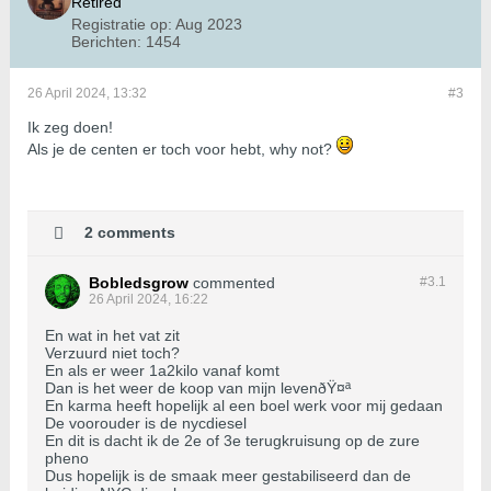
Retired
Registratie op:
Aug 2023
Berichten:
1454
26 April 2024, 13:32
#3
Ik zeg doen!
Als je de centen er toch voor hebt, why not?
2 comments
Bobledsgrow
commented
#3.
1
26 April 2024, 16:22
En wat in het vat zit
Verzuurd niet toch?
En als er weer 1a2kilo vanaf komt
Dan is het weer de koop van mijn levenðŸ¤ª
En karma heeft hopelijk al een boel werk voor mij gedaan
De voorouder is de nycdiesel
En dit is dacht ik de 2e of 3e terugkruisung op de zure
pheno
Dus hopelijk is de smaak meer gestabiliseerd dan de