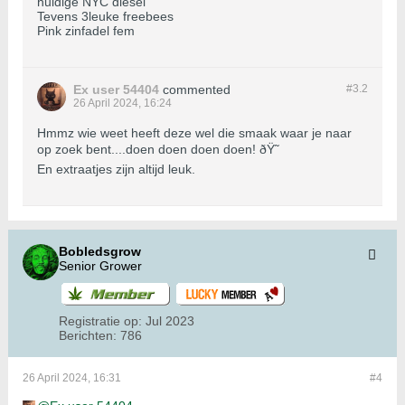
huidige NYC diesel
Tevens 3leuke freebees
Pink zinfadel fem
Ex user 54404
commented
#3.
2
26 April 2024, 16:24
Hmmz wie weet heeft deze wel die smaak waar je naar
op zoek bent....doen doen doen doen! ðŸ˜
En extraatjes zijn altijd leuk.
Bobledsgrow
Senior Grower
Registratie op:
Jul 2023
Berichten:
786
26 April 2024, 16:31
#4