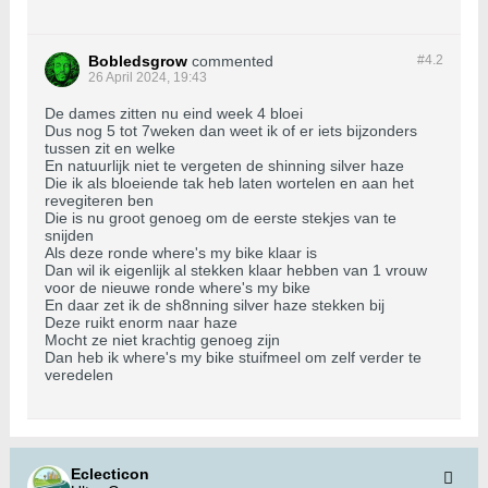
Bobledsgrow
commented
#4.
2
26 April 2024, 19:43
De dames zitten nu eind week 4 bloei
Dus nog 5 tot 7weken dan weet ik of er iets bijzonders
tussen zit en welke
En natuurlijk niet te vergeten de shinning silver haze
Die ik als bloeiende tak heb laten wortelen en aan het
revegiteren ben
Die is nu groot genoeg om de eerste stekjes van te
snijden
Als deze ronde where's my bike klaar is
Dan wil ik eigenlijk al stekken klaar hebben van 1 vrouw
voor de nieuwe ronde where's my bike
En daar zet ik de sh8nning silver haze stekken bij
Deze ruikt enorm naar haze
Mocht ze niet krachtig genoeg zijn
Dan heb ik where's my bike stuifmeel om zelf verder te
veredelen
Eclecticon