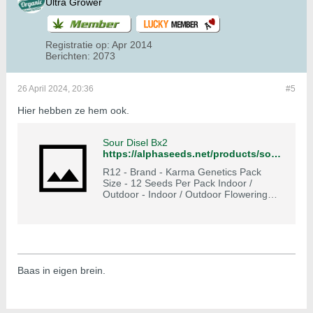
Ultra Grower
Registratie op:
Apr 2014
Berichten:
2073
26 April 2024, 20:36
#5
Hier hebben ze hem ook.
Sour Disel Bx2
https://alphaseeds.net/products/sour-disel-bx2-r12
R12 - Brand - Karma Genetics Pack
Size - 12 Seeds Per Pack Indoor /
Outdoor - Indoor / Outdoor Flowering
Time- 8-11 Weeks Genetics - Hybrid
Lineage - KG Sour D X (KG Sour D
BX1) Yield- Medium to High Seed Type -
Regular This is the long awaited Karma
Sour D, a cut that was selected in 2007
and used as the cornerstone i
Baas in eigen brein.