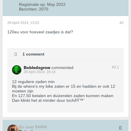
Registratie op:
May 2022
Berichten:
2070
26 April 2024, 13:03
#2
120eu voor hoeveel zaadjes is dat?
1 comment
Bobledsgrow
commented
#2.
1
26 April 2024, 16:14
12 reguliere zaden min
Bij de where's my bike zaten er 15 en hadden er ook 12
moeten zijn
En 127,50 betalen en duizenden zaden kunnen maken
Dan klinkt het al minder duur tochðŸ™ˆ
Ex user 54404