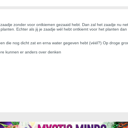
je zaadje zonder voor ontkiemen gezaaid hebt. Dan zal het zaadje nu ne
nten. Echter als jij je zaadje wél hebt ontkiemt voor het planten dan 
 toen die nog dicht zat en erna water gegeven hebt (véél?) Op droge g
dere kunnen er anders over denken