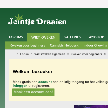
FORUMS
GALLERIES
420SHOP
WIET KWEKEN
Kweken voor beginners
Cannabis Helpdesk
Indoor Growing
Forum
Wiet kweken algemeen
Kweken voor beginners
Welkom bezoeker
Maak gratis een
account
aan en krijg toegang tot het volledi
inloggen
of registreren.
Maak een account aan!