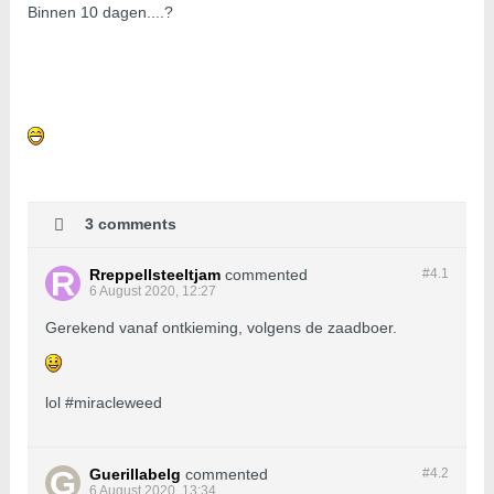
Binnen 10 dagen....?
3 comments
Rreppellsteeltjam
commented
#4.
1
6 August 2020, 12:27
Gerekend vanaf ontkieming, volgens de zaadboer.
lol #miracleweed
Guerillabelg
commented
#4.
2
6 August 2020, 13:34