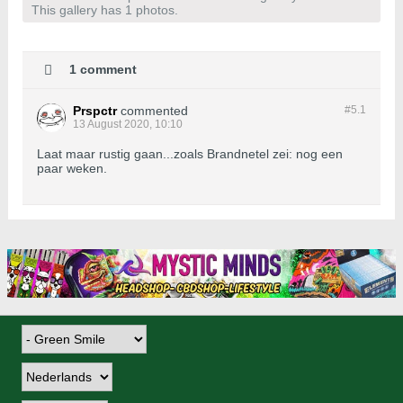
This gallery has 1 photos.
1 comment
Prspctr
commented
#5.
1
13 August 2020, 10:10
Laat maar rustig gaan...zoals Brandnetel zei: nog een
paar weken.