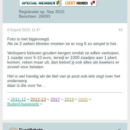
Registratie op:
Sep 2010
Berichten:
26093
6 August 2020, 11:47
#2
Foto is niet bijgevoegd.
Als ze 2 weken bloeien moeten ze er nog 6 zo simpel is het.
Verkopers beloven gouden bergen omdat ze willen verkopen.
1 zaadje voor 5-10 euro, terwijl er 1000 zaadjes aan 1 plant
komen, reken maar uit, dan beloof jij ook alles als kwekers er
zoveel voor betalen.
Het is wel handig als de titel van je post ook iets zegt over het
onderwerp.
daar is die voor he...
~
2011-12
~
2012-13
~
2017
~
2019
~
2020
~
BuitenQweeksels
~
Guerillabelg