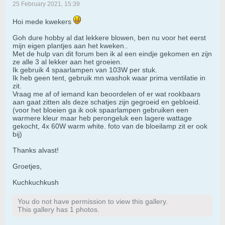
25 February 2021, 15:39
Hoi mede kwekers
Goh dure hobby al dat lekkere blowen, ben nu voor het eerst
mijn eigen plantjes aan het kweken..
Met de hulp van dit forum ben ik al een eindje gekomen en zijn
ze alle 3 al lekker aan het groeien.
Ik gebruik 4 spaarlampen van 103W per stuk.
Ik heb geen tent, gebruik mn washok waar prima ventilatie in
zit.
Vraag me af of iemand kan beoordelen of er wat rookbaars
aan gaat zitten als deze schatjes zijn gegroeid en gebloeid.
(voor het bloeien ga ik ook spaarlampen gebruiken een
warmere kleur maar heb perongeluk een lagere wattage
gekocht, 4x 60W warm white. foto van de bloeilamp zit er ook
bij)
Thanks alvast!
Groetjes,
Kuchkuchkush
You do not have permission to view this gallery.
This gallery has 1 photos.