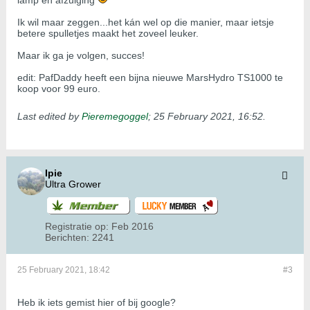
lamp en afzuiging
Ik wil maar zeggen...het kán wel op die manier, maar ietsje
betere spulletjes maakt het zoveel leuker.
Maar ik ga je volgen, succes!
edit: PafDaddy heeft een bijna nieuwe MarsHydro TS1000 te
koop voor 99 euro.
Last edited by
Pieremegoggel
;
25 February 2021, 16:52
.
Ipie
Ultra Grower
Registratie op:
Feb 2016
Berichten:
2241
25 February 2021, 18:42
#3
Heb ik iets gemist hier of bij google?