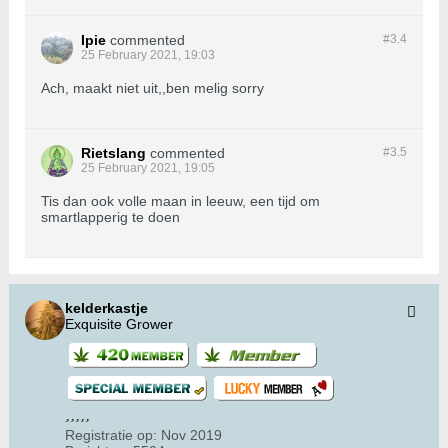
Ipie
commented
#3.
4
25 February 2021, 19:03
Ach, maakt niet uit,,ben melig sorry
Rietslang
commented
#3.
5
25 February 2021, 19:05
Tis dan ook volle maan in leeuw, een tijd om
smartlapperig te doen
kelderkastje
Exquisite Grower
Registratie op:
Nov 2019