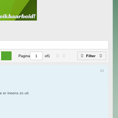
Pagina
of
1
Filter
#1
 er ineens zo uit.