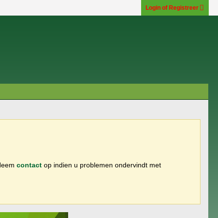
Login of Registreer
 Neem
contact
op indien u problemen ondervindt met