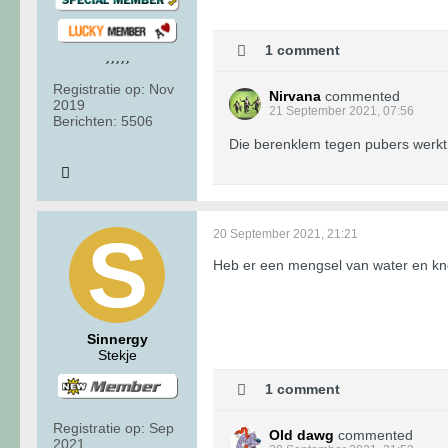
1 comment
Registratie op:
Nov
Nirvana
commented
2019
21 September 2021, 07:56
Berichten:
5506
Die berenklem tegen pubers werkt 
20 September 2021, 21:21
Heb er een mengsel van water en knof
Sinnergy
Stekje
1 comment
Registratie op:
Sep
Old dawg
commented
2021