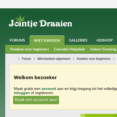
FORUMS
GALLERIES
420SHOP
WIET KWEKEN
Kweken voor beginners
Cannabis Helpdesk
Indoor Growing
Forum
Wiet kweken algemeen
Kweken voor beginners
Welkom bezoeker
Maak gratis een
account
aan en krijg toegang tot het volledi
inloggen
of registreren.
Maak een account aan!