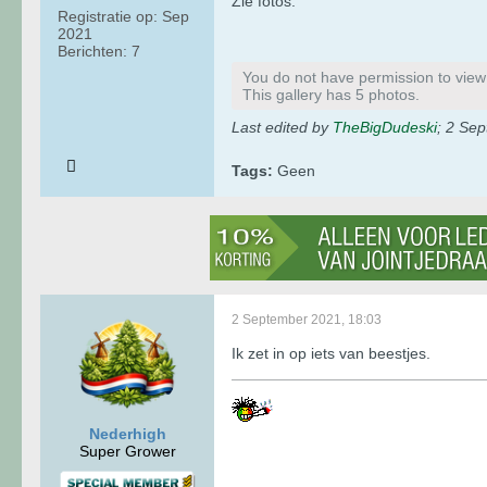
Zie fotos:
Registratie op:
Sep
2021
Berichten:
7
You do not have permission to view t
This gallery has 5 photos.
Last edited by
TheBigDudeski
;
2 Sep
Tags:
Geen
2 September 2021, 18:03
Ik zet in op iets van beestjes.
Nederhigh
Super Grower