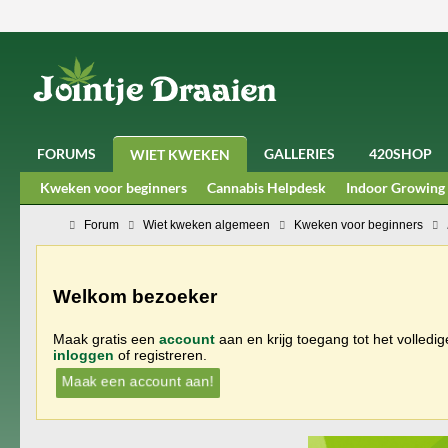
FORUMS
GALLERIES
420SHOP
WIET KWEKEN
Kweken voor beginners
Cannabis Helpdesk
Indoor Growing
Forum
Wiet kweken algemeen
Kweken voor beginners
Welkom bezoeker
Maak gratis een
account
aan en krijg toegang tot het volledi
inloggen
of registreren.
Maak een account aan!