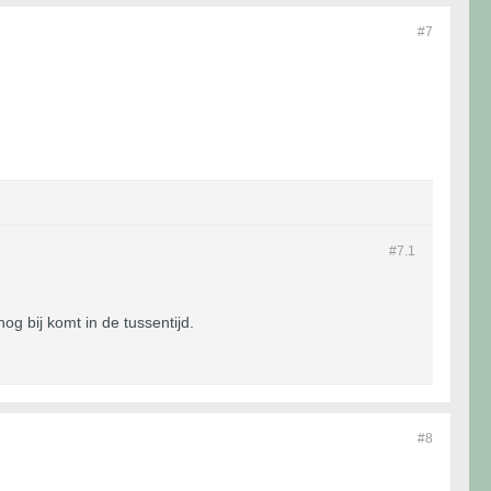
#7
#7.
1
og bij komt in de tussentijd.
#8