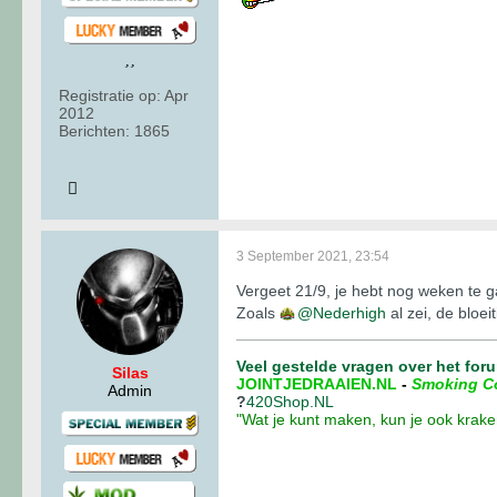
Registratie op:
Apr
2012
Berichten:
1865
3 September 2021, 23:54
Vergeet 21/9, je hebt nog weken te ga
Zoals
Nederhigh
al zei, de bloe
Veel gestelde vragen over het for
Silas
JOINTJEDRAAIEN.NL
-
Smoking C
Admin
?
420Shop.NL
"Wat je kunt maken, kun je ook krake