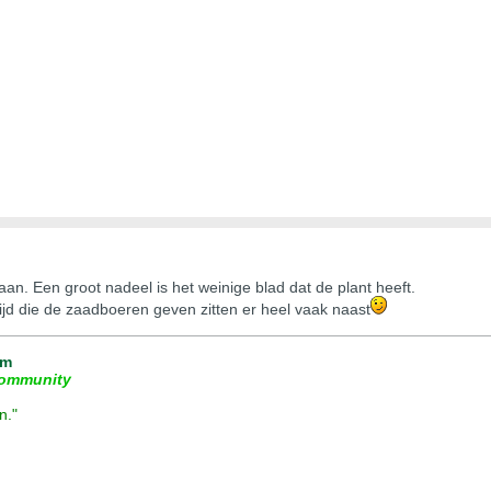
an. Een groot nadeel is het weinige blad dat de plant heeft.
itijd die de zaadboeren geven zitten er heel vaak naast
um
ommunity
n."