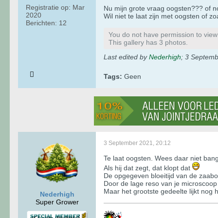
Registratie op:
Mar
Nu mijn grote vraag oogsten??? of no
2020
Wil niet te laat zijn met oogsten of zo
Berichten:
12
You do not have permission to view t
This gallery has 3 photos.
Last edited by
Nederhigh
;
3 Septemb
Tags:
Geen
3 September 2021, 20:12
Te laat oogsten. Wees daar niet bang
Als hij dat zegt, dat klopt dat
De opgegeven bloeitijd van de zaaboer 
Door de lage reso van je microscoop i
Maar het grootste gedeelte lijkt nog
Nederhigh
Super Grower