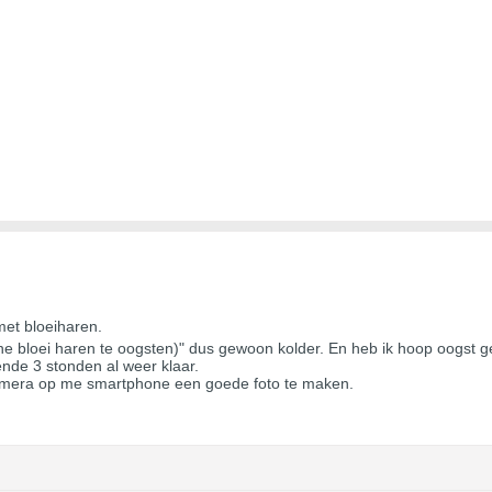
et bloeiharen.
ine bloei haren te oogsten)" dus gewoon kolder. En heb ik hoop oogst 
ende 3 stonden al weer klaar.
amera op me smartphone een goede foto te maken.