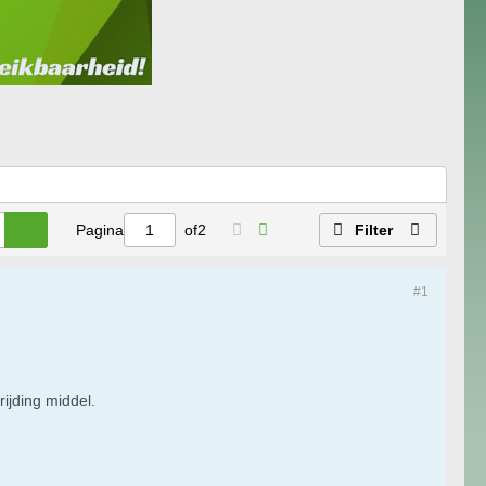
Pagina
of
2
Filter
#1
ijding middel.