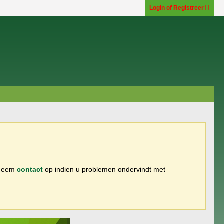
Login of Registreer
 Neem
contact
op indien u problemen ondervindt met