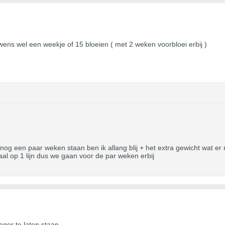
ens wel een weekje of 15 bloeien ( met 2 weken voorbloei erbij )
nog een paar weken staan ben ik allang blij + het extra gewicht wat er n
al op 1 lijn dus we gaan voor de par weken erbij
nger te laten staan.