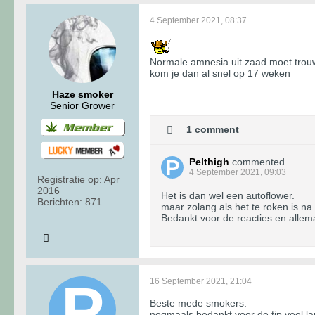
4 September 2021, 08:37
Normale amnesia uit zaad moet trouw
kom je dan al snel op 17 weken
Haze smoker
Senior Grower
1 comment
Pelthigh
commented
4 September 2021, 09:03
Registratie op:
Apr
2016
Het is dan wel een autoflower.
Berichten:
871
maar zolang als het te roken is na 
Bedankt voor de reacties en allema
16 September 2021, 21:04
Beste mede smokers.
nogmaals bedankt voor de tip veel la