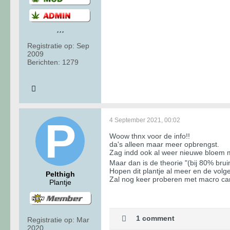
Registratie op:
Sep
2009
Berichten:
1279
4 September 2021, 00:02
Woow thnx voor de info!!
da's alleen maar meer opbrengst.
Zag indd ook al weer nieuwe bloem m
Maar dan is de theorie "(bij 80% bru
Hopen dit plantje al meer en de volg
Pelthigh
Zal nog keer proberen met macro c
Plantje
1 comment
Registratie op:
Mar
2020