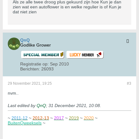
Als ze alle twee droog plus gekuurd zijn hoe Kun je dan
zien wat een autoflower is en welke regulier is of Kun je
dat niet zien
QnQ
Godlike Grower
Registratie op:
Sep 2010
Berichten:
26093
29 November 2021, 19:25
#3
nvm..
Last edited by
QnQ
;
31 December 2021, 10:08
.
~
2011-12
~
2012-13
~
2017
~
2019
~
2020
~
BuitenQweeksels
~