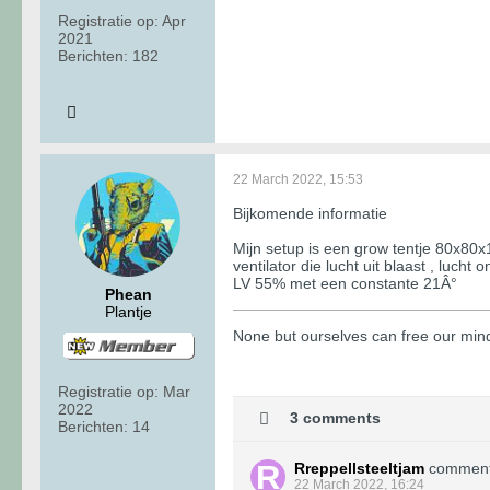
Registratie op:
Apr
2021
Berichten:
182
22 March 2022, 15:53
Bijkomende informatie
Mijn setup is een grow tentje 80x80x1
ventilator die lucht uit blaast , lucht
LV 55% met een constante 21Â°
Phean
Plantje
None but ourselves can free our min
Registratie op:
Mar
2022
3 comments
Berichten:
14
Rreppellsteeltjam
commen
22 March 2022, 16:24