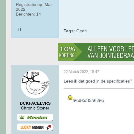
Registratie op:
Mar
2022
Berichten:
14
Tags:
Geen
22 March 2022, 15:47
Lees ik dat goed in de specificaties
â€‹â€‹â€‹â€‹â€‹
DCKFACELVRS
Chronic Stoner