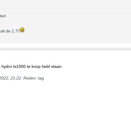
ted
lt de 1.7!!
 hydro ts1000 te koop hebt staan.
2022, 21:22
.
Reden:
tag