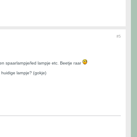
#5
en spaarlampje/led lampje etc. Beetje raar
 huidige lampje? (gokje)