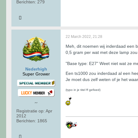
Berichten:
279
22 March 2022, 21:28
Meh, dit noemen wij inderdaad een b
0,5 gram per wat met deze lamp zou 
"Base type: E27" Weet niet wat ze me
Nederhigh
Een ts1000 zou inderdaad al een heel
Super Grower
Je moet dus zelf weten of je het waa
(typo in je titel ff gefixed)
Registratie op:
Apr
2012
Berichten:
1865