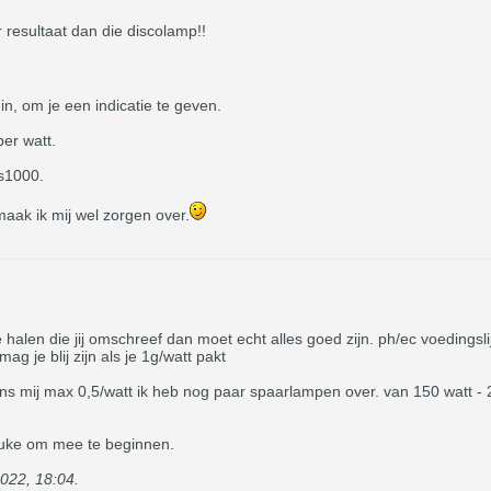
resultaat dan die discolamp!!
in, om je een indicatie te geven.
er watt.
ts1000.
aak ik mij wel zorgen over.
 halen die jij omschreef dan moet echt alles goed zijn. ph/ec voedingsli
g je blij zijn als je 1g/watt pakt
s mij max 0,5/watt ik heb nog paar spaarlampen over. van 150 watt - 
euke om mee te beginnen.
022, 18:04
.