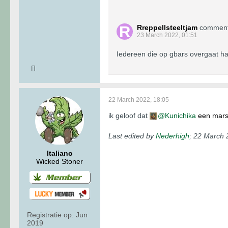
Rreppellsteeltjam
commen
23 March 2022, 01:51
Iedereen die op gbars overgaat haa
22 March 2022, 18:05
ik geloof dat
Kunichika
een mars
Last edited by
Nederhigh
;
22 March 
Italiano
Wicked Stoner
Registratie op:
Jun
2019