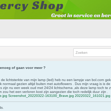
genoeg of gaan voor meer ?
r de lichtsterkte van mijn lamp (led) heb nu een lampje van bol.com 
ek normaal gezien altijd buiten met autoflowers . Dus mijn vraag is is d
jes zijn nu een week oud met 24/24 lichtschema ,als deze lamp toch t
 zou het een verloren kost zijn aangezien die toch redelijk duur zijn .
.jpg
Screenshot_20220322-163100_Brave.jpg
20220322_161021.jpg
ds.