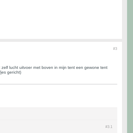
#3
 zelf lucht uitvoer met boven in mijn tent een gewone tent
fjes gericht)
#3.
1