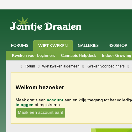
FORUMS
GALLERIES
420SHOP
WIET KWEKEN
Kweken voor beginners
Cannabis Helpdesk
Indoor Growing
Forum
Wiet kweken algemeen
Kweken voor beginners
Welkom bezoeker
Maak gratis een
account
aan en krijg toegang tot het volledi
inloggen
of registreren.
Maak een account aan!