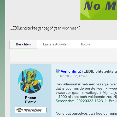
(LED)Lichtsterkte genoeg of gaan voor meer ?
Berichten
Laatste Activiteit
Foto's
Verlichting:
(LED)Lichtsterkte 
22 March 2022, 15:40
Hey allemaal ik heb een vraagje ove
dat is voor mij de eerste keer ik kwe
zwaarder gaan in wattage ? Mijn alf
ts1000 als het toch voldoende zou zijn
Phean
Screenshot_20220322-162311_Brave
Plantje
None but ourselves can free our min