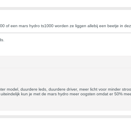
000 of een mars hydro ts1000 worden ze liggen allebij een beetje in deze
ds.
nter model, duurdere leds, duurdere driver, meer licht voor minder st
.. uiteindelijk kun je met de mars hydro meer oogsten omdat er 50% me