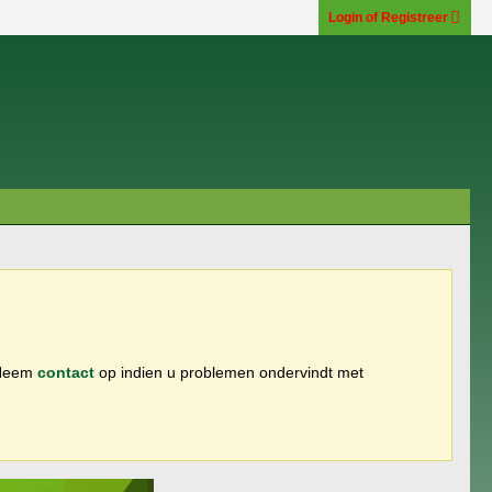
Login of Registreer
 Neem
contact
op indien u problemen ondervindt met