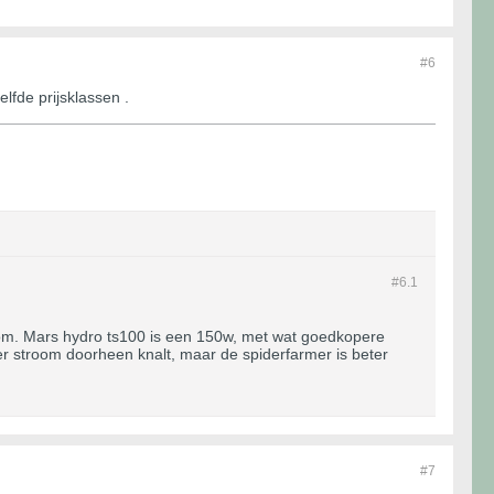
#6
lfde prijsklassen .
#6.
1
room. Mars hydro ts100 is een 150w, met wat goedkopere
er stroom doorheen knalt, maar de spiderfarmer is beter
#7