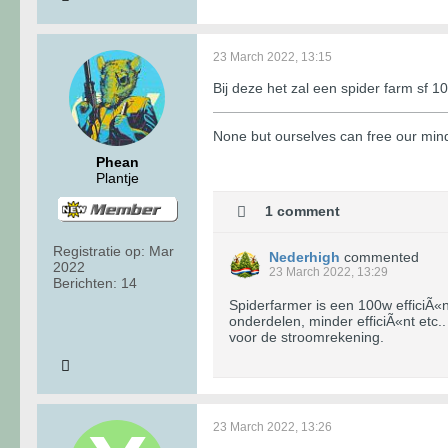
23 March 2022, 13:15
Bij deze het zal een spider farm sf 1
None but ourselves can free our min
Phean
Plantje
1 comment
Registratie op:
Mar
Nederhigh
commented
2022
23 March 2022, 13:29
Berichten:
14
Spiderfarmer is een 100w efficiÃ«
onderdelen, minder efficiÃ«nt etc
voor de stroomrekening.
23 March 2022, 13:26