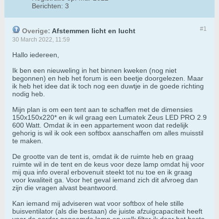
Berichten:
3
#1
Overige:
Afstemmen licht en lucht
30 March 2022, 11:59
Hallo iedereen,
Ik ben een nieuweling in het binnen kweken (nog niet
begonnen) en heb het forum is een beetje doorgelezen. Maar
ik heb het idee dat ik toch nog een duwtje in de goede richting
nodig heb.
Mijn plan is om een tent aan te schaffen met de dimensies
150x150x220* en ik wil graag een Lumatek Zeus LED PRO 2.9
600 Watt. Omdat ik in een appartement woon dat redelijk
gehorig is wil ik ook een softbox aanschaffen om alles muisstil
te maken.
De grootte van de tent is, omdat ik de ruimte heb en graag
ruimte wil in de tent en de keus voor deze lamp omdat hij voor
mij qua info overal erbovenuit steekt tot nu toe en ik graag
voor kwaliteit ga. Voor het geval iemand zich dit afvroeg dan
zijn die vragen alvast beantwoord.
Kan iemand mij adviseren wat voor softbox of hele stille
buisventilator (als die bestaan) de juiste afzuigcapaciteit heeft