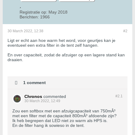
Registratie op:
May 2018
Berichten:
1966
30 March 2022, 12:38
#2
Ligt er echt aan hoe warm het word, voor geurtjes kan je
eventueel een extra filter in de tent zelf hangen.
En over capaciteit, zodat de afzuiger op een lagere stand kan
draaien.
1 comment
Chronos
commented
#2.
1
30 March 2022, 12:49
Zou een softbox met een afzuigcapaciteit van 750mÂ³
met een filter met de capaciteit 800mÂ³ afdoende zijn?
Ik heb begrepen dat LED niet zo warm als HPS is.
En de filter hang ik sowieso in de tent.