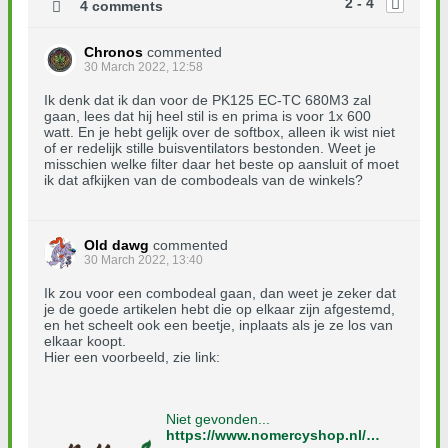
2 - 4
4 comments
Chronos
commented
30 March 2022, 12:58
Ik denk dat ik dan voor de PK125 EC-TC 680M3 zal
gaan, lees dat hij heel stil is en prima is voor 1x 600
watt. En je hebt gelijk over de softbox, alleen ik wist niet
of er redelijk stille buisventilators bestonden. Weet je
misschien welke filter daar het beste op aansluit of moet
ik dat afkijken van de combodeals van de winkels?
Old dawg
commented
30 March 2022, 13:40
Ik zou voor een combodeal gaan, dan weet je zeker dat
je de goede artikelen hebt die op elkaar zijn afgestemd,
en het scheelt ook een beetje, inplaats als je ze los van
elkaar koopt.
Hier een voorbeeld, zie link:
Niet gevonden...
https://www.nomercyshop.nl/Klimaat_en_Luchtbehandeling/Buisventilator_plus_Filter/prima-klima-pk-125-ec-tc-pk-k1604-filter-nl-nl.html