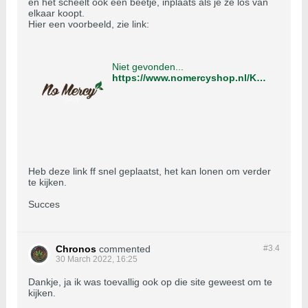
en het scheelt ook een beetje, inplaats als je ze los van
elkaar koopt.
Hier een voorbeeld, zie link:
Niet gevonden...
https://www.nomercyshop.nl/Klimaat_en_Luchtbehandeling/Buisventilator_plus_Filter/prima-klima-pk-125-ec-tc-pk-k1604-filter-nl-nl.html
Heb deze link ff snel geplaatst, het kan lonen om verder
te kijken.
Succes
Chronos
commented
#3.
4
30 March 2022, 16:25
Dankje, ja ik was toevallig ook op die site geweest om te
kijken.