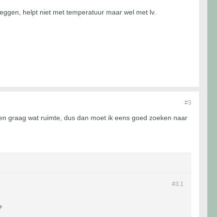
leggen, helpt niet met temperatuur maar wel met lv.
#3
oppen graag wat ruimte, dus dan moet ik eens goed zoeken naar
#3.
1
?