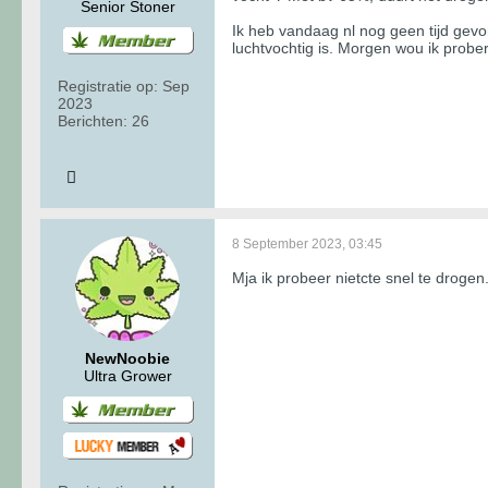
Senior Stoner
Ik heb vandaag nl nog geen tijd gev
luchtvochtig is. Morgen wou ik prober
Registratie op:
Sep
2023
Berichten:
26
8 September 2023, 03:45
Mja ik probeer nietcte snel te droge
NewNoobie
Ultra Grower