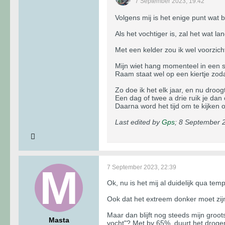
7 September 2023, 19:42
Volgens mij is het enige punt wat b
Als het vochtiger is, zal het wat l
Met een kelder zou ik wel voorzicht
Mijn wiet hang momenteel in een s
Raam staat wel op een kiertje zoda
Zo doe ik het elk jaar, en nu droogt
Een dag of twee a drie ruik je dan 
Daarna word het tijd om te kijken o
Last edited by
Gps
;
8 September 2
7 September 2023, 22:39
Ok, nu is het mij al duidelijk qua te
Ook dat het extreem donker moet zijn, 
Maar dan blijft nog steeds mijn groot
Masta
vocht"? Met bv 65%, duurt het drogen