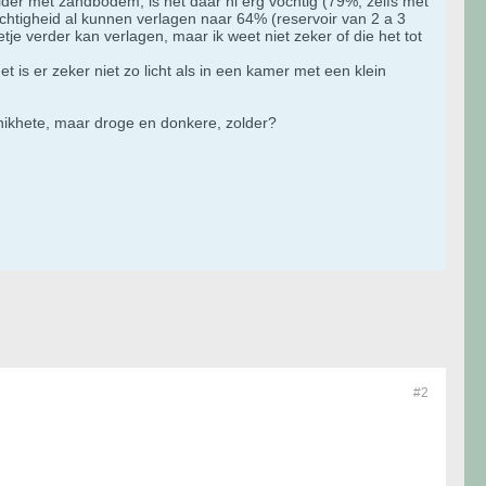
kelder met zandbodem, is het daar nl erg vochtig (79%, zelfs met
vochtigheid al kunnen verlagen naar 64% (reservoir van 2 a 3
tje verder kan verlagen, maar ik weet niet zeker of die het tot
 is er zeker niet zo licht als in een kamer met een klein
snikhete, maar droge en donkere, zolder?
#2