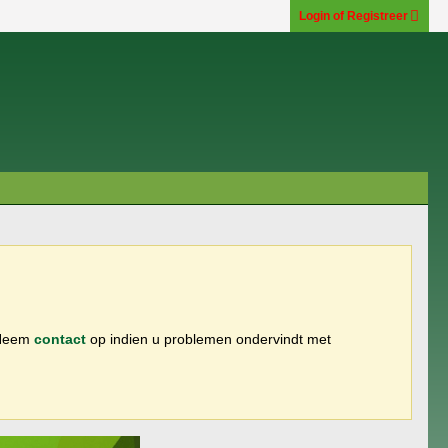
Login of Registreer
 Neem
contact
op indien u problemen ondervindt met