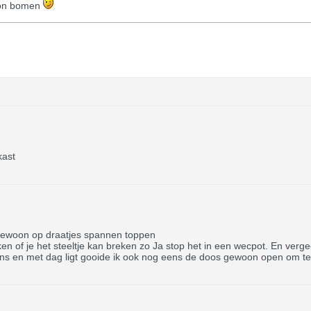
 on bomen
kast
gewoon op draatjes spannen toppen
n of je het steeltje kan breken zo Ja stop het in een wecpot. En vergeet
ns en met dag ligt gooide ik ook nog eens de doos gewoon open om te