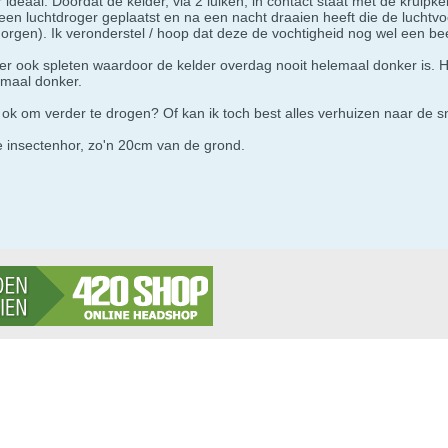
r ideaal. Doordat de kelder, via 2 luiken, in contact staat met de kruip
k een luchtdroger geplaatst en na een nacht draaien heeft die de lucht
morgen). Ik veronderstel / hoop dat deze de vochtigheid nog wel een bee
er ook spleten waardoor de kelder overdag nooit helemaal donker is. Het
emaal donker.
e ok om verder te drogen? Of kan ik toch best alles verhuizen naar de 
 insectenhor, zo'n 20cm van de grond.