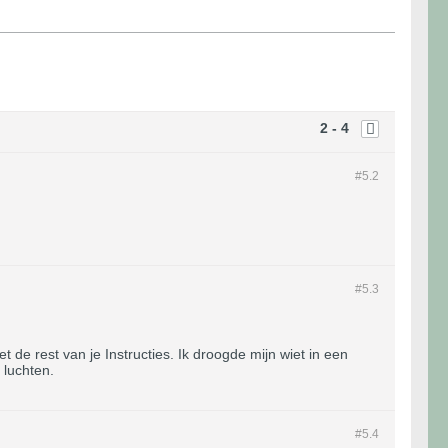
2 - 4
#5.
2
#5.
3
 de rest van je Instructies. Ik droogde mijn wiet in een
 luchten.
#5.
4