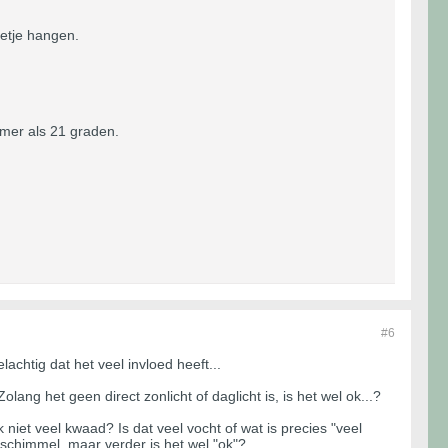
netje hangen.
rmer als 21 graden.
#6
achtig dat het veel invloed heeft...
ang het geen direct zonlicht of daglicht is, is het wel ok...?
 niet veel kwaad? Is dat veel vocht of wat is precies "veel
 schimmel, maar verder is het wel "ok"?