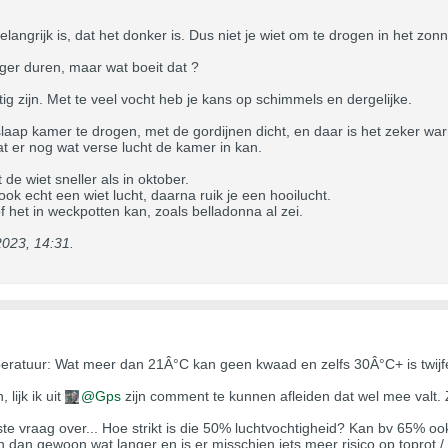
elangrijk is, dat het donker is. Dus niet je wiet om te drogen in het zon
anger duren, maar wat boeit dat ?
ig zijn. Met te veel vocht heb je kans op schimmels en dergelijke.
laap kamer te drogen, met de gordijnen dicht, en daar is het zeker wa
t er nog wat verse lucht de kamer in kan.
 de wiet sneller als in oktober.
ook echt een wiet lucht, daarna ruik je een hooilucht.
f het in weckpotten kan, zoals belladonna al zei.
023, 14:31
.
mperatuur: Wat meer dan 21Â°C kan geen kwaad en zelfs 30Â°C+ is twijfel
lijk ik uit
Gps
zijn comment te kunnen afleiden dat wel mee valt. Zol
ste vraag over... Hoe strikt is die 50% luchtvochtigheid? Kan bv 65% ook
 dan gewoon wat langer en is er misschien iets meer risico op toprot /