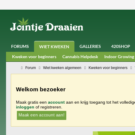
FORUMS
GALLERIES
420SHOP
WIET KWEKEN
Kweken voor beginners
Cannabis Helpdesk
Indoor Growing
Forum
Wiet kweken algemeen
Kweken voor beginners
Welkom bezoeker
Maak gratis een
account
aan en krijg toegang tot het volledi
inloggen
of registreren.
Maak een account aan!