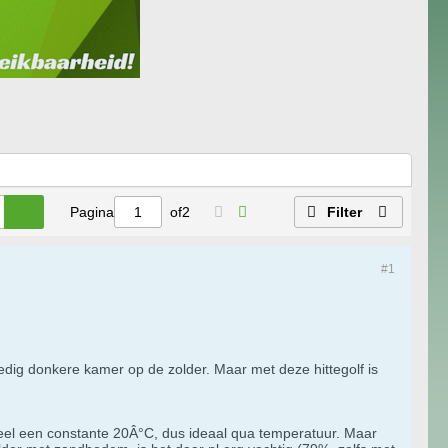
Pagina
of
2
Filter
#1
lledig donkere kamer op de zolder. Maar met deze hittegolf is
teel een constante 20Â°C, dus ideaal qua temperatuur. Maar