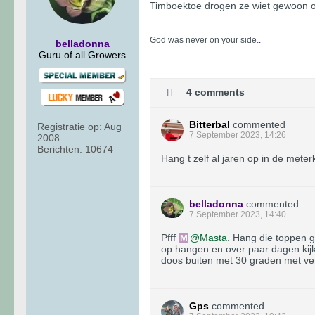
Timboektoe drogen ze wiet gewoon
God was never on your side.
.
belladonna
Guru of all Growers
4 comments
Bitterbal
commented
Registratie op:
Aug
7 September 2023, 14:26
2008
Berichten:
10674
Hang t zelf al jaren op in de meter
belladonna
commented
7 September 2023, 14:40
Pfff
Masta
. Hang die toppen 
op hangen en over paar dagen kijke
doos buiten met 30 graden met ve
Gps
commented