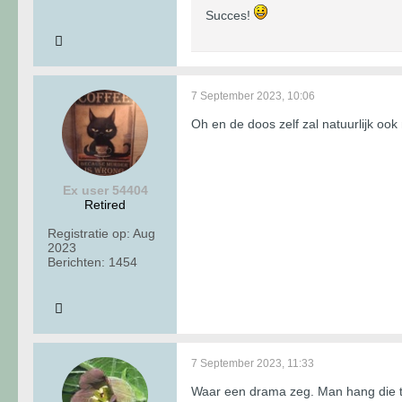
Succes!
7 September 2023, 10:06
Oh en de doos zelf zal natuurlijk oo
Ex user 54404
Retired
Registratie op:
Aug
2023
Berichten:
1454
7 September 2023, 11:33
Waar een drama zeg. Man hang die top