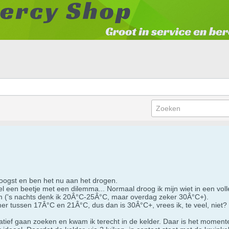
eoogst en ben het nu aan het drogen.
k wel een beetje met een dilemma... Normaal droog ik mijn wiet in een vo
rm ('s nachts denk ik 20Â°C-25Â°C, maar overdag zeker 30Â°C+).
mer tussen 17Â°C en 21Â°C, dus dan is 30Â°C+, vrees ik, te veel, niet?
natief gaan zoeken en kwam ik terecht in de kelder. Daar is het momen