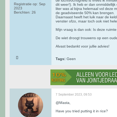
de luchtvochtigheid is vrees ik minde
Registratie op:
Sep
dit weer!). Ik heb er dan onmiddellij
2023
liter was al bijna helemaal vol deze 
Berichten:
26
de geadviseerde 50% kan brengen.
Daarnaast heeft het luik naar de keld
venster ofzo, maar toch ook niet hel
Mijn vraag is dan ook: Is deze ruimt
De wiet droogt trouwens op een oude
Alvast bedankt voor jullie advies!
Tags:
Geen
7 September 2023, 09:53
@Masta,
Have you tried putting it in rice?