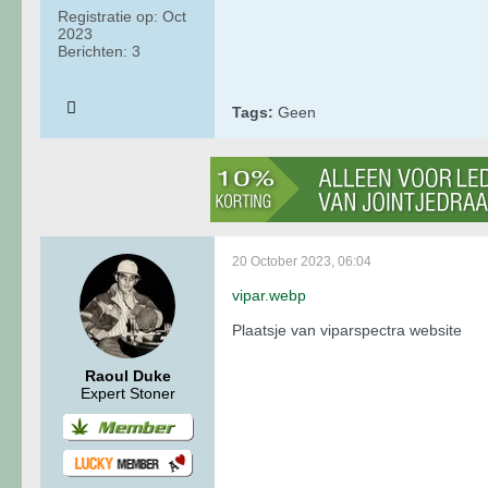
Registratie op:
Oct
2023
Berichten:
3
Tags:
Geen
20 October 2023, 06:04
vipar.webp
Plaatsje van viparspectra website
Raoul Duke
Expert Stoner