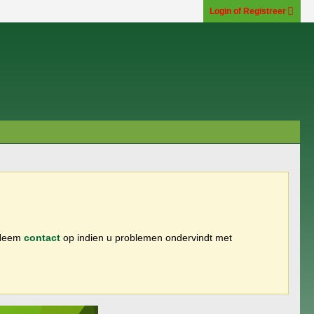
Login of Registreer
 Neem
contact
op indien u problemen ondervindt met