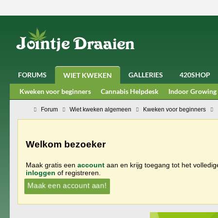
FORUMS
GALLERIES
420SHOP
WIET KWEKEN
Kweken voor beginners
Cannabis Helpdesk
Indoor Growing
Forum
Wiet kweken algemeen
Kweken voor beginners
Welkom bezoeker
Maak gratis een
account
aan en krijg toegang tot het volledi
inloggen
of registreren.
Maak een account aan!