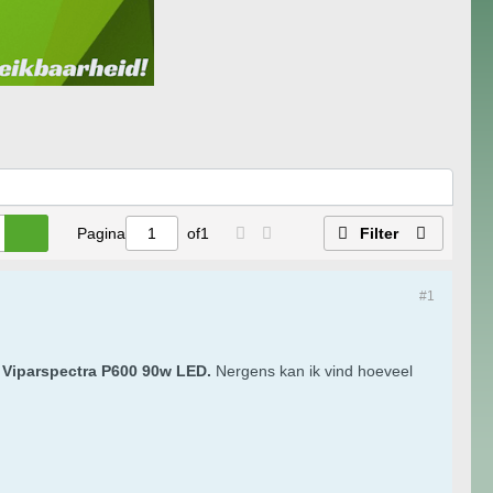
Pagina
of
1
Filter
#1
p
Viparspectra P600 90w LED.
Nergens kan ik vind hoeveel