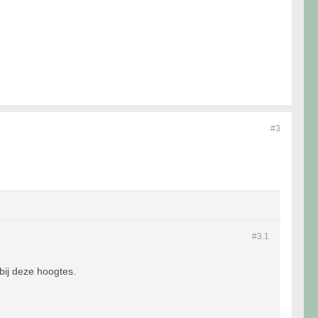
#3
#3.
1
bij deze hoogtes.