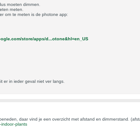
je dus moeten dimmen.
oeten meten.
er om te meten is de photone app:
google.com/store/apps/d...otone&hl=en_US
t er in ieder geval niet ver langs.
 beneden, daar vind je een overzicht met afstand en dimmerstand. (afsta
.-indoor-plants