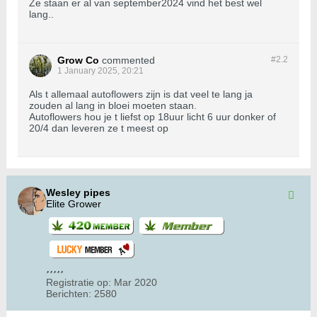
Ze staan er al van september2024 vind het best wel
lang..
Grow Co
commented
#2.
2
1 January 2025, 20:21
Als t allemaal autoflowers zijn is dat veel te lang ja
zouden al lang in bloei moeten staan.
Autoflowers hou je t liefst op 18uur licht 6 uur donker of
20/4 dan leveren ze t meest op
Wesley pipes
Elite Grower
Registratie op:
Mar 2020
Berichten:
2580