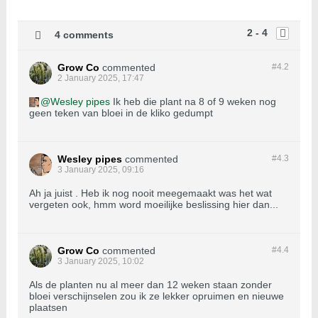
2 - 4
4 comments
Grow Co
commented
#4.
2
2 January 2025, 17:47
Wesley pipes
Ik heb die plant na 8 of 9 weken nog
geen teken van bloei in de kliko gedumpt
Wesley pipes
commented
#4.
3
3 January 2025, 09:16
Ah ja juist . Heb ik nog nooit meegemaakt was het wat
vergeten ook, hmm word moeilijke beslissing hier dan...
Grow Co
commented
#4.
4
3 January 2025, 10:02
Als de planten nu al meer dan 12 weken staan zonder
bloei verschijnselen zou ik ze lekker opruimen en nieuwe
plaatsen