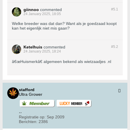
giinnoo
commented
#5.
1
24 January 2025, 18:05
Welke breeder was dat dan? Want als je goedzaad koopt
kan het eigenlijk niet mis gaan?
Ketelhuis
commented
#5.
2
24 January 2025, 18:24
â€œHuismerkâ€ algemeen bekend als wietzaadjes .nl
stafford
Ultra Grower
Registratie op:
Sep 2009
Berichten:
2386