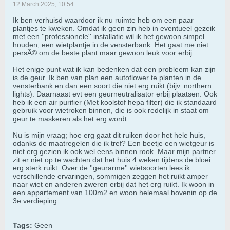
12 March 2025, 10:54
Ik ben verhuisd waardoor ik nu ruimte heb om een paar
plantjes te kweken. Omdat ik geen zin heb in eventueel gezeik
met een ''professionele'' installatie wil ik het gewoon simpel
houden; een wietplantje in de vensterbank. Het gaat me niet
persÃ© om de beste plant maar gewoon leuk voor erbij.
Het enige punt wat ik kan bedenken dat een probleem kan zijn
is de geur. Ik ben van plan een autoflower te planten in de
vensterbank en dan een soort die niet erg ruikt (bijv. northern
lights). Daarnaast evt een geurneutralisator erbij plaatsen. Ook
heb ik een air purifier (Met koolstof hepa filter) die ik standaard
gebruik voor wietroken binnen, die is ook redelijk in staat om
geur te maskeren als het erg wordt.
Nu is mijn vraag; hoe erg gaat dit ruiken door het hele huis,
odanks de maatregelen die ik tref? Een beetje een wietgeur is
niet erg gezien ik ook wel eens binnen rook. Maar mijn partner
zit er niet op te wachten dat het huis 4 weken tijdens de bloei
erg sterk ruikt. Over de ''geurarme'' wietsoorten lees ik
verschillende ervaringen, sommigen zeggen het ruikt amper
naar wiet en anderen zweren erbij dat het erg ruikt. Ik woon in
een appartement van 100m2 en woon helemaal bovenin op de
3e verdieping.
Tags:
Geen