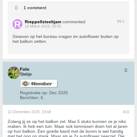
1 comment
Rreppellsteeltjam
commented
#9.
1
16 March 2025, 18:55
Gewoon op het bureau vragen en autoflower buiten op
het balkon zetten.
Folo
Stekje
Registratie op:
Dec 2025
Berichten:
6
12 December 2025, 19:48
#10
Zolang jij ze op het balkon zet. Max 5 stuks kunnen ze je niks
maken. Ik heb een tuin. Maar ook kennissen doen het al jaren
op hun balkon..Een goede band met de buren is wel handig
met het oog op stank. Maar als je 2x autoflower neerzet. Die