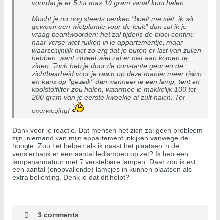
voordat je er 5 tot max 10 gram vanaf kunt halen.
Mocht je nu nog steeds denken "boeit me niet, ik wil
gewoon een wietplantje voor de leuk" dan zal ik je
vraag beantwoorden: het zal tijdens de bloei continu
naar verse wiet ruiken in je appartementje, maar
waarschijnlijk niet zo erg dat je buren er last van zullen
hebben, want zoveel wiet zal er niet aan komen te
zitten. Toch heb je door de constante geur en de
zichtbaarheid voor je raam op deze manier meer risico
en kans op "gezeik" dan wanneer je een lamp, tent en
koolstoffilter zou halen, waarmee je makkelijk 100 tot
200 gram van je eerste kweekje af zult halen. Ter
overweging!
Dank voor je reactie. Dat mensen het zien zal geen probleem
zijn, niemand kan mijn appartement inkijken vanwege de
hoogte. Zou het helpen als ik naast het plaatsen in de
vensterbank er een aantal ledlampen op zet? Ik heb een
lampenarmatuur met 7 verstelbare lampen. Daar zou ik evt
een aantal (onopvallende) lampjes in kunnen plaatsen als
extra belichting. Denk je dat dit helpt?
3 comments