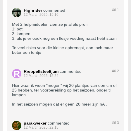
Highrider
commented
#6.
1
12 March 2025, 15:16
Met 2 hulpmiddelen zien ze je al als profi.
1: pot
2: lampen
3: als je er oook nog een flesje voeding naast hebt staan
Te veel risico voor die kleine opbrengst, dan toch maar
beter een tentje
Rreppellsteeltjam
commented
#6.
2
12 March 2025, 15:24
Hier waar ik woon "mogen" wij 20 plantjes van een cm of
25 hebben, ter voorbereiding op het seizoen, onder tl
lampen.
In het seizoen mogen dat er geen 20 meer zijn hÃ¨.
parakweker
commented
#6.
3
12 March 2025, 22:15