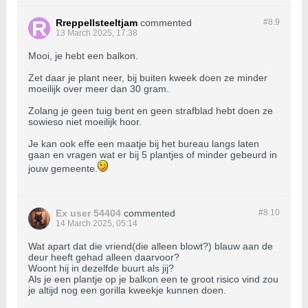
Rreppellsteeltjam
commented
#8.
9
13 March 2025, 17:38
Mooi, je hebt een balkon.
Zet daar je plant neer, bij buiten kweek doen ze minder
moeilijk over meer dan 30 gram.
Zolang je geen tuig bent en geen strafblad hebt doen ze
sowieso niet moeilijk hoor.
Je kan ook effe een maatje bij het bureau langs laten
gaan en vragen wat er bij 5 plantjes of minder gebeurd in
jouw gemeente.
Ex user 54404
commented
#8.
10
14 March 2025, 05:14
Wat apart dat die vriend(die alleen blowt?) blauw aan de
deur heeft gehad alleen daarvoor?
Woont hij in dezelfde buurt als jij?
Als je een plantje op je balkon een te groot risico vind zou
je altijd nog een gorilla kweekje kunnen doen.