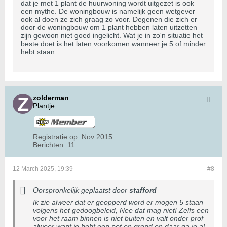
dat je met 1 plant de huurwoning wordt uitgezet is ook
een mythe. De woningbouw is namelijk geen wetgever
ook al doen ze zich graag zo voor. Degenen die zich er
door de woningbouw om 1 plant hebben laten uitzetten
zijn gewoon niet goed ingelicht. Wat je in zo'n situatie het
beste doet is het laten voorkomen wanneer je 5 of minder
hebt staan.
zolderman
Plantje
Registratie op:
Nov 2015
Berichten:
11
12 March 2025, 19:39
#8
Oorspronkelijk geplaatst door
stafford
Ik zie alweer dat er geopperd word er mogen 5 staan
volgens het gedoogbeleid, Nee dat mag niet! Zelfs een
voor het raam binnen is niet buiten en valt onder prof
alweer want je hebt een pot en grond en daar ga je al.