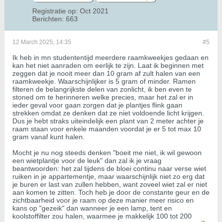
Registratie op:
Oct 2021
Berichten:
663
12 March 2025, 14:35
#5
Ik heb in mn studententijd meerdere raamkweekjes gedaan en
kan het niet aanraden om eerlijk te zijn. Laat ik beginnen met
zeggen dat je nooit meer dan 10 gram af zult halen van een
raamkweekje. Waarschijnlijker is 5 gram of minder. Ramen
filteren de belangrijkste delen van zonlicht, ik ben even te
stoned om te herinneren welke precies, maar het zal er in
ieder geval voor gaan zorgen dat je plantjes flink gaan
strekken omdat ze denken dat ze niet voldoende licht krijgen.
Dus je hebt straks uiteindelijk een plant van 2 meter achter je
raam staan voor enkele maanden voordat je er 5 tot max 10
gram vanaf kunt halen.
Mocht je nu nog steeds denken "boeit me niet, ik wil gewoon
een wietplantje voor de leuk" dan zal ik je vraag
beantwoorden: het zal tijdens de bloei continu naar verse wiet
ruiken in je appartementje, maar waarschijnlijk niet zo erg dat
je buren er last van zullen hebben, want zoveel wiet zal er niet
aan komen te zitten. Toch heb je door de constante geur en de
zichtbaarheid voor je raam op deze manier meer risico en
kans op "gezeik" dan wanneer je een lamp, tent en
koolstoffilter zou halen, waarmee je makkelijk 100 tot 200