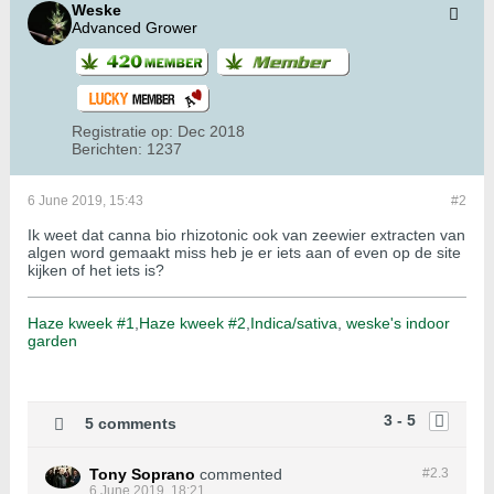
Weske
Advanced Grower
Registratie op:
Dec 2018
Berichten:
1237
6 June 2019, 15:43
#2
Ik weet dat canna bio rhizotonic ook van zeewier extracten van
algen word gemaakt miss heb je er iets aan of even op de site
kijken of het iets is?
Haze kweek #1
,
Haze kweek #2
,
Indica/sativa
,
weske's indoor
garden
3 - 5
5 comments
Tony Soprano
commented
#2.
3
6 June 2019, 18:21