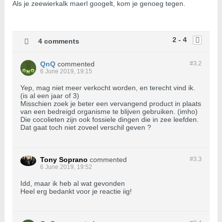
Als je zeewierkalk maerl googelt, kom je genoeg tegen.
2 - 4
4 comments
QnQ
commented
#3.
2
6 June 2019, 19:15
Yep, mag niet meer verkocht worden, en terecht vind ik.
(is al een jaar of 3)
Misschien zoek je beter een vervangend product in plaats
van een bedreigd organisme te blijven gebruiken. (imho)
Die cocolieten zijn ook fossiele dingen die in zee leefden.
Dat gaat toch niet zoveel verschil geven ?
Tony Soprano
commented
#3.
3
6 June 2019, 19:52
Idd, maar ik heb al wat gevonden
Heel erg bedankt voor je reactie iig!