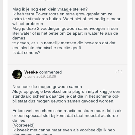
Mag ik je nog een klein vraagje stellen?
Ik heb terra Power roots en terra grow gepakt om ze
extra te stimuleren buiten. Weet niet of het nodig is maar
wil het proberen
Mag je deze 2 voedingen gewoon samenvoegen in een
liter water of is het beter om ze apart in water te aan de
dames
te geven, er zijn namelijk mensen die beweren dat dat
een slechte chemische reactie geeft
Is dat serieus?
Weske
commented
#2.
4
6 June 2019, 18:36
Nee hoor die mogen gewoon samen
Als je op google kweekschema plagron intypt krijg je een
standaard schema daar zie je dat die in het schema ook
bij staat dus mogen gewoon samen gevoegd worden.
Er kan wel een chemische reactie onstaan maar dat is als
er een speciaal stof bij komt dat staat meestal achterop
de fles
(Voorbeeld)
Ik kweek met canna maar even als voorbeeldje ik heb
hier cannazym staan