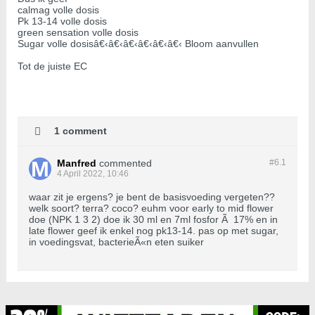
calmag volle dosis
Pk 13-14 volle dosis
green sensation volle dosis
Sugar volle dosisâ€‹â€‹â€‹â€‹â€‹â€‹ Bloom aanvullen
Tot de juiste EC
1 comment
Manfred
commented
#6.
1
4 April 2022, 10:46
waar zit je ergens? je bent de basisvoeding vergeten??
welk soort? terra? coco? euhm voor early to mid flower
doe (NPK 1 3 2) doe ik 30 ml en 7ml fosfor Ã 17% en in
late flower geef ik enkel nog pk13-14. pas op met sugar,
in voedingsvat, bacterieÃ«n eten suiker