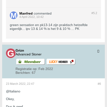
Manfred
commented
#5.
2
4 April 2022, 10:42
green sensation en pk13-14 zijn praktisch hetzelfde
eigenlijk... ipv 13 & 14 % is het 9 & 10 % ... PK
Grizn
Advanced Stoner
Registratie op:
Feb 2022
Berichten:
67
23 March 2022, 22:47
#6
@Italiano
Okey,
Dus ik geef