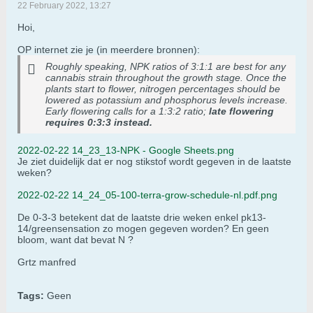
22 February 2022, 13:27
Hoi,
OP internet zie je (in meerdere bronnen):
Roughly speaking, NPK ratios of 3:1:1 are best for any
cannabis strain throughout the growth stage. Once the
plants start to flower, nitrogen percentages should be
lowered as potassium and phosphorus levels increase.
Early flowering calls for a 1:3:2 ratio;
late flowering
requires 0:3:3 instead.
2022-02-22 14_23_13-NPK - Google Sheets.png
Je ziet duidelijk dat er nog stikstof wordt gegeven in de laatste
weken?
2022-02-22 14_24_05-100-terra-grow-schedule-nl.pdf.png
De 0-3-3 betekent dat de laatste drie weken enkel pk13-
14/greensensation zo mogen gegeven worden? En geen
bloom, want dat bevat N ?
Grtz manfred
Tags:
Geen