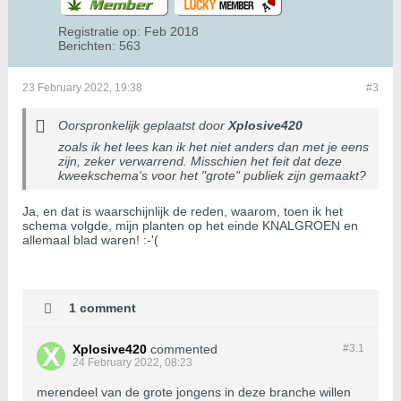
Registratie op:
Feb 2018
Berichten:
563
23 February 2022, 19:38
#3
Oorspronkelijk geplaatst door
Xplosive420
zoals ik het lees kan ik het niet anders dan met je eens
zijn, zeker verwarrend. Misschien het feit dat deze
kweekschema's voor het "grote" publiek zijn gemaakt?
Ja, en dat is waarschijnlijk de reden, waarom, toen ik het
schema volgde, mijn planten op het einde KNALGROEN en
allemaal blad waren! :-'(
1 comment
Xplosive420
commented
#3.
1
24 February 2022, 08:23
merendeel van de grote jongens in deze branche willen