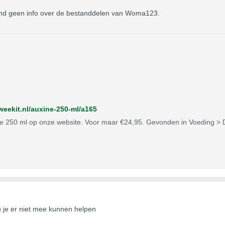
ik vind geen info over de bestanddelen van Woma123.
weekit.nl/auxine-250-ml/a165
ne 250 ml op onze website. Voor maar €24,95. Gevonden in Voeding > D
ou je er niet mee kunnen helpen