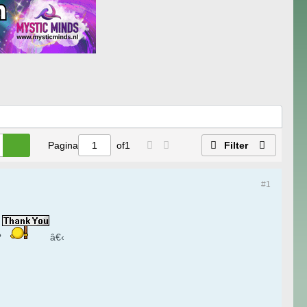
Pagina
of
1
Filter
#1
?
â€‹