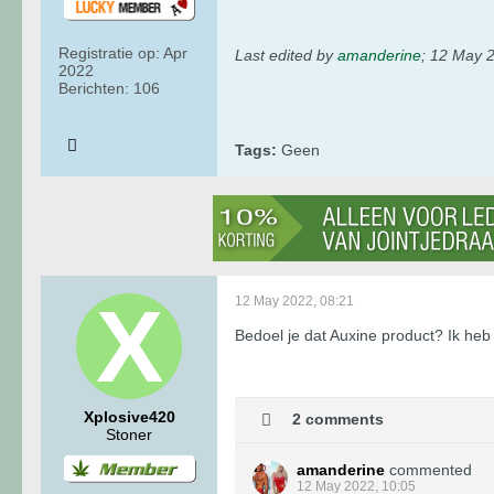
Registratie op:
Apr
Last edited by
amanderine
;
12 May 2
2022
Berichten:
106
Tags:
Geen
12 May 2022, 08:21
Bedoel je dat Auxine product? Ik he
Xplosive420
2 comments
Stoner
amanderine
commented
12 May 2022, 10:05