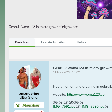
Gebruik Woma123 in micro grow/minigrowbox
Berichten
Laatste Activiteit
Foto's
Gebruik Woma123 in micro grow/
11 May 2022, 14:02
Heeft hier iemand ervaring in gebru
amanderine
website:
http://www.woma123.com
Ultra Stoner
â€‹â€‹â€‹â€‹â€‹â€‹
IMG_7591.jpg
â€‹
IMG_7590.jpg
â€‹