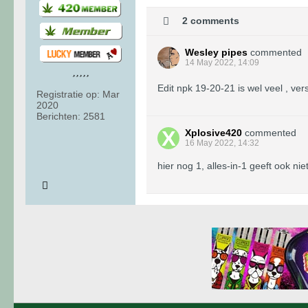
2 comments
Wesley pipes
commented
14 May 2022, 14:09
Edit npk 19-20-21 is wel veel , versta
Registratie op:
Mar
2020
Berichten:
2581
Xplosive420
commented
16 May 2022, 14:32
hier nog 1, alles-in-1 geeft ook ni