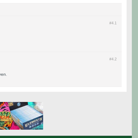
#4.
1
#4.
2
ven.