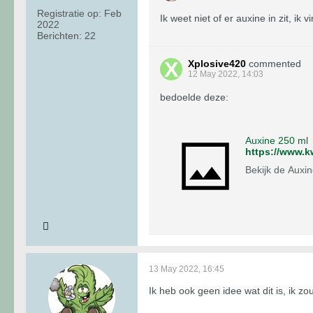
Registratie op:
Feb
Ik weet niet of er auxine in zit, 
2022
Berichten:
22
Xplosive420
commented
12 May 2022, 14:03
bedoelde deze:
Auxine 250 ml
https://www.k
Bekijk de Auxi
13 May 2022, 16:45
Ik heb ook geen idee wat dit is, ik z