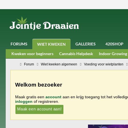
FORUMS
GALLERIES
420SHOP
WIET KWEKEN
Kweken voor beginners
Cannabis Helpdesk
Indoor Growing
Forum
Wiet kweken algemeen
Voeding voor wietplanten
Welkom bezoeker
Maak gratis een
account
aan en krijg toegang tot het volledi
inloggen
of registreren.
Maak een account aan!