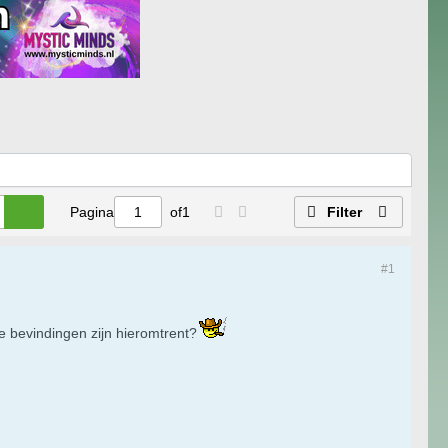
Pagina
of
1
Filter
#1
de bevindingen zijn hieromtrent?