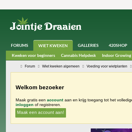
FORUMS
GALLERIES
420SHOP
WIET KWEKEN
Kweken voor beginners
Cannabis Helpdesk
Indoor Growing
Forum
Wiet kweken algemeen
Voeding voor wietplanten
Welkom bezoeker
Maak gratis een
account
aan en krijg toegang tot het volledi
inloggen
of registreren.
Maak een account aan!